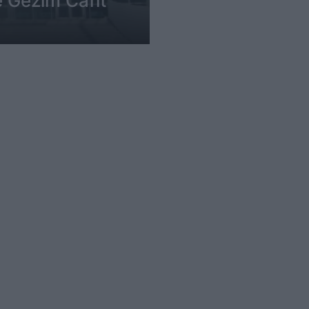
ë Gëzim Cafit