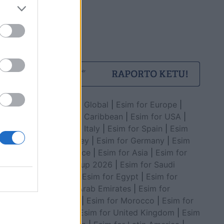
Esim for Global
|
Esim for Europe
|
Esim for Caribbean
|
Esim for USA
|
Esim for Italy
|
Esim for Spain
|
Esim
for Turkey
|
Esim for Germany
|
Esim
for Greece
|
Esim for Asia
|
Esim for
World Cup 2026
|
Esim for Saudi
Arabia
|
Esim for Egypt
|
Esim for
United Arab Emirates
|
Esim for
Balkans
|
Esim for Morocco
|
Esim for
China
|
Esim for United Kingdom
|
Esim