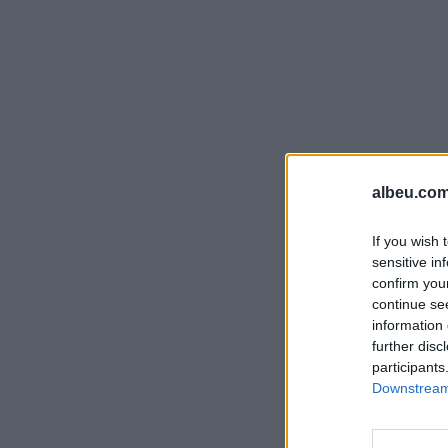
albeu.com
If you wish 
sensitive in
confirm you
continue se
information 
further disc
participants
Downstream 