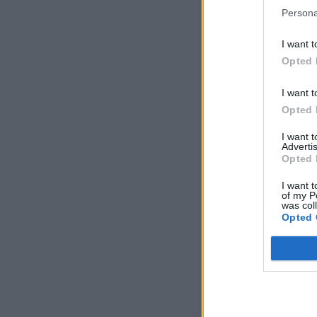
Persona
I want t
Opted 
I want t
Opted 
I want 
Advertis
Opted 
I want t
of my P
was col
Opted 