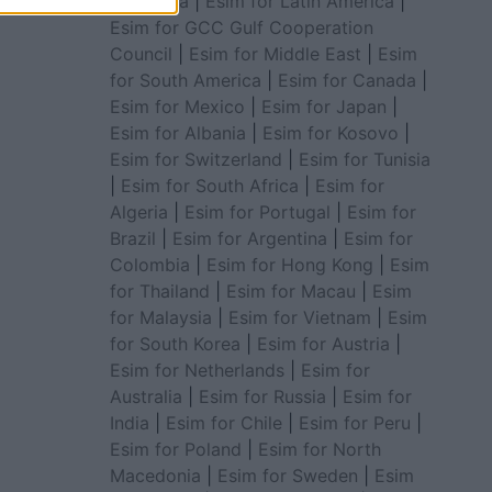
for Africa
|
Esim for Latin America
|
Esim for GCC Gulf Cooperation
Council
|
Esim for Middle East
|
Esim
for South America
|
Esim for Canada
|
Esim for Mexico
|
Esim for Japan
|
Esim for Albania
|
Esim for Kosovo
|
Esim for Switzerland
|
Esim for Tunisia
|
Esim for South Africa
|
Esim for
Algeria
|
Esim for Portugal
|
Esim for
Brazil
|
Esim for Argentina
|
Esim for
Colombia
|
Esim for Hong Kong
|
Esim
for Thailand
|
Esim for Macau
|
Esim
for Malaysia
|
Esim for Vietnam
|
Esim
for South Korea
|
Esim for Austria
|
Esim for Netherlands
|
Esim for
Australia
|
Esim for Russia
|
Esim for
India
|
Esim for Chile
|
Esim for Peru
|
Esim for Poland
|
Esim for North
Macedonia
|
Esim for Sweden
|
Esim