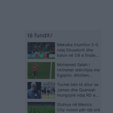
të fundit
Meksika triumfon 2-0
ndaj Ekuadorit dhe
kalon në 1/8 e finales
të Kupës së Botës
Mohamed Salah i
rikthehet stërvitjes me
Egjiptin, shtohen
gjasat për ndeshjen
Tuchel bën të ditur se
ndaj Australisë
James dhe Quansah
mungojnë ndaj RD e
Kongos
Stuhiya në Mexico
City vonon për një orë