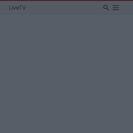
search
LiveTV