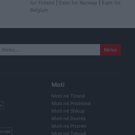
for Finland
|
Esim for Norway
|
Esim for
Belgium
Search
Moti
Moti në Tiranë
Moti në Prishtinë
s
Moti në Shkup
Moti në Durrës
Moti në Prizren
ortale
Moti në Tetovë