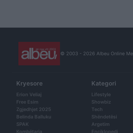
© 2003 -
2026 Albeu Online Medi
Kryesore
Kategori
Erion Veliaj
Lifestyle
Free Esim
Showbiz
Zgjedhjet 2025
Tech
Belinda Balluku
Shëndetësi
SPAK
Argetim
Kombëtarja
Enciklopedi