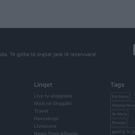
a. Të gjitha të drejtat janë të rezervuara!
Linqet
Tags
Live tv shqiptare
Edi Rama
Moti në Shqipëri
Albania New
Travel
Ilir Meta
Horoskopi
Piranjat
Livescore
gazeta, tv, p
News from Albania