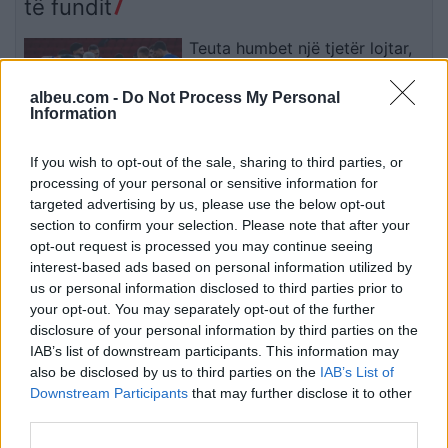
të fundit
Teuta humbet një tjetër lojtar,
pas Kotobellit largohet edhe
Qëndrim Ismajli
albeu.com -
Do Not Process My Personal
Information
If you wish to opt-out of the sale, sharing to third parties, or
Prokuroria kundërshton
processing of your personal or sensitive information for
aktgjykimin lirues për
targeted advertising by us, please use the below opt-out
Gruevskin në çështjen “Talir 2
section to confirm your selection. Please note that after your
opt-out request is processed you may continue seeing
interest-based ads based on personal information utilized by
us or personal information disclosed to third parties prior to
Profesori i Kembrixhit largohet
your opt-out. You may separately opt-out of the further
nga detyra pas akuzave për
disclosure of your personal information by third parties on the
plagjiaturë dhe pasaktësi
IAB’s list of downstream participants. This information may
akademike
also be disclosed by us to third parties on the
IAB’s List of
Downstream Participants
that may further disclose it to other
Sllovakia përballet me vapë
third parties.
ekstreme, termometri arrin