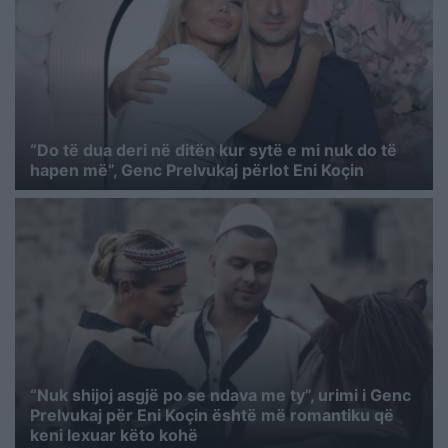
“Do të dua deri në ditën kur sytë e mi nuk do të
hapen më”, Genc Prelvukaj përlot Eni Koçin
“Nuk shijoj asgjë po se ndava me ty”, urimi i Genc
Prelvukaj për Eni Koçin është më romantiku që
keni lexuar këto kohë