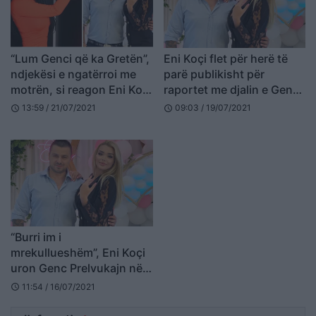
“Lum Genci që ka Gretën”,
Eni Koçi flet për herë të
ndjekësi e ngatërroi me
parë publikisht për
motrën, si reagon Eni Koçi
raportet me djalin e Genc
(FOTO LAJM)
Prelvukaj (FOTO LAJM)
13:59 / 21/07/2021
09:03 / 19/07/2021
schedule
schedule
“Burri im i
mrekullueshëm”, Eni Koçi
uron Genc Prelvukajn në
40 vjetorin e lindjes
11:54 / 16/07/2021
schedule
(FOTO LAJM)