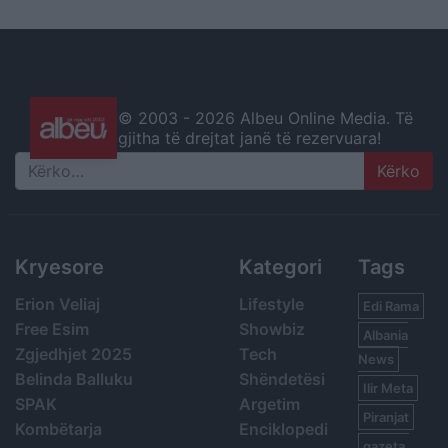
© 2003 -
2026 Albeu Online Media. Të
gjitha të drejtat janë të rezervuara!
Search
Kryesore
Kategori
Tags
Erion Veliaj
Lifestyle
Edi Rama
Free Esim
Showbiz
Albania
Zgjedhjet 2025
Tech
News
Belinda Balluku
Shëndetësi
Ilir Meta
SPAK
Argetim
Piranjat
Kombëtarja
Enciklopedi
gazeta,