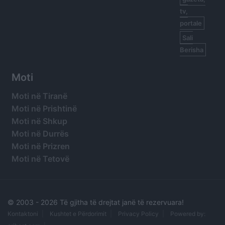
tv,
portale
Sali
Berisha
Moti
Moti në Tiranë
Moti në Prishtinë
Moti në Shkup
Moti në Durrës
Moti në Prizren
Moti në Tetovë
© 2003 -
2026 Të gjitha të drejtat janë të rezervuara!
Kontaktoni
Kushtet e Përdorimit
Privacy Policy
Powered by: