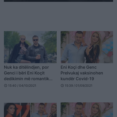
Nuk ka ditëlindjen, por
Eni Koçi dhe Genc
Genci i bëri Eni Koçit
Prelvukaj vaksinohen
dedikimin më romantik
kundër Covid-19
(FOTO LAJM)
15:40 / 04/10/2021
15:39 / 01/09/2021
schedule
schedule