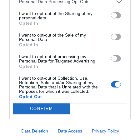
42.2 gradë Celsius
Personal Data Processing Opt Outs
I want to opt-out of the Sharing of my
personal data.
Opted In
MPB: Brenda gjashtë orësh u
sanksionuan 222 drejtues
I want to opt-out of the Sale of my
motoçikletash
Personal Data.
Opted In
I want to opt-out of processing my
Personal Data for Targeted Advertising.
Juristi i së drejtës penale
Opted In
ndërkombëtare për “Bota sot”:
A kanë kompetencë Dhomat e
I want to opt-out of Collection, Use,
Retention, Sale, and/or Sharing of my
Specializuara të Kosovës për
Personal Data that Is Unrelated with the
krime kundër njerëzimit pas
Purposes for which it was collected.
zbulimit të…
Opted Out
Dilema prindërore: Lejohet
dera e mbyllur në dhomën e
CONFIRM
fëmijëve? – Përgjigjet e
psikologëve
Data Deletion
Data Access
Privacy Policy