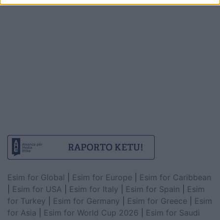
Esim for Global
|
Esim for Europe
|
Esim for Caribbean
|
Esim for USA
|
Esim for Italy
|
Esim for Spain
|
Esim
for Turkey
|
Esim for Germany
|
Esim for Greece
|
Esim
for Asia
|
Esim for World Cup 2026
|
Esim for Saudi