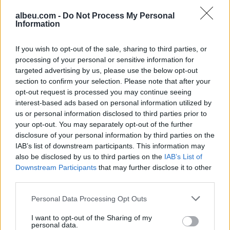
albeu.com -
Do Not Process My Personal
Information
Valverde rrëfen befasinë nga
Mourinho: Nuk e mendoja se
If you wish to opt-out of the sale, sharing to third parties, or
do të ishte kështu
processing of your personal or sensitive information for
targeted advertising by us, please use the below opt-out
section to confirm your selection. Please note that after your
opt-out request is processed you may continue seeing
Arrestohet 73-vjeçari në Krujë,
interest-based ads based on personal information utilized by
ndezi zjarr për të djegur barin
us or personal information disclosed to third parties prior to
dhe flakët u përhapën drejt
your opt-out. You may separately opt-out of the further
malit
disclosure of your personal information by third parties on the
IAB’s list of downstream participants. This information may
also be disclosed by us to third parties on the
IAB’s List of
Downstream Participants
that may further disclose it to other
third parties.
Personal Data Processing Opt Outs
I want to opt-out of the Sharing of my
personal data.