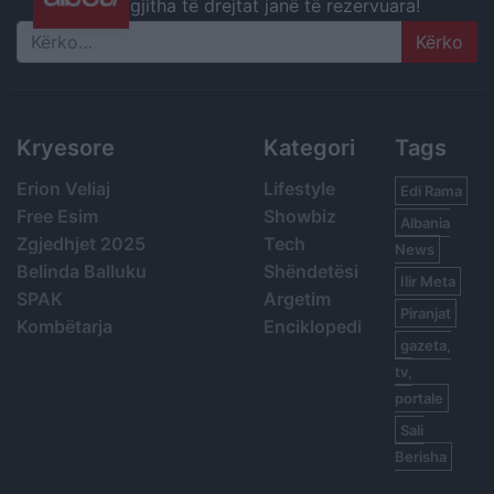
gjitha të drejtat janë të rezervuara!
Search
Kryesore
Kategori
Tags
Erion Veliaj
Lifestyle
Edi Rama
Free Esim
Showbiz
Albania
Zgjedhjet 2025
Tech
News
Belinda Balluku
Shëndetësi
Ilir Meta
SPAK
Argetim
Piranjat
Kombëtarja
Enciklopedi
gazeta,
tv,
portale
Sali
Berisha