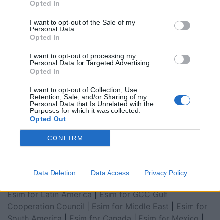
Opted In
I want to opt-out of the Sale of my
Personal Data.
Opted In
I want to opt-out of processing my
Personal Data for Targeted Advertising.
Opted In
I want to opt-out of Collection, Use,
Retention, Sale, and/or Sharing of my
Personal Data that Is Unrelated with the
Purposes for which it was collected.
Esim for Global
|
Esim for Europe
|
Esim for Caribbean
Opted Out
|
Esim for USA
|
Esim for Italy
|
Esim for Spain
|
Esim
for Turkey
|
Esim for Germany
|
Esim for Greece
|
Esim
CONFIRM
for Asia
|
Esim for World Cup 2026
|
Esim for Saudi
Arabia
|
Esim for Egypt
|
Esim for United Arab
Emirates
|
Esim for Balkans
|
Esim for Morocco
|
Esim
Data Deletion
Data Access
Privacy Policy
for China
|
Esim for United Kingdom
|
Esim for Africa
|
Esim for Latin America
|
Esim for GCC Gulf
Cooperation Council
|
Esim for Middle East
|
Esim for
South America
|
Esim for Canada
|
Esim for Mexico
|