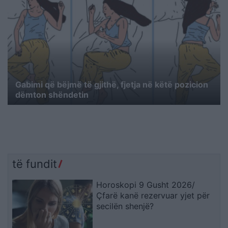
Gabimi që bëjmë të gjithë, fjetja në këtë pozicion
dëmton shëndetin
të fundit
Horoskopi 9 Gusht 2026/
Çfarë kanë rezervuar yjet për
secilën shenjë?