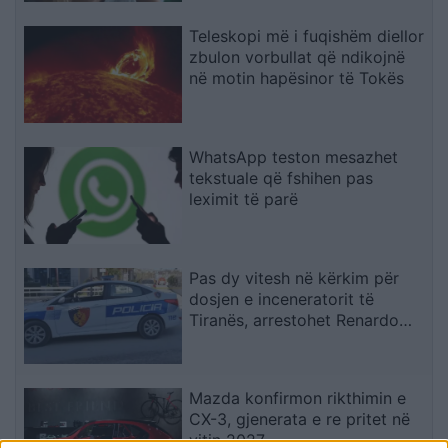
Teleskopi më i fuqishëm diellor
zbulon vorbullat që ndikojnë
në motin hapësinor të Tokës
WhatsApp teston mesazhet
tekstuale që fshihen pas
leximit të parë
Pas dy vitesh në kërkim për
dosjen e inceneratorit të
Tiranës, arrestohet Renardo
Nallbani në Palasë
Mazda konfirmon rikthimin e
CX-3, gjenerata e re pritet në
vitin 2027