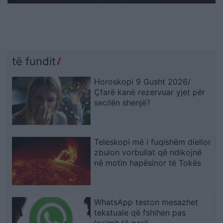
të fundit
Horoskopi 9 Gusht 2026/
Çfarë kanë rezervuar yjet për
secilën shenjë?
Teleskopi më i fuqishëm diellor
zbulon vorbullat që ndikojnë
në motin hapësinor të Tokës
WhatsApp teston mesazhet
tekstuale që fshihen pas
leximit të parë