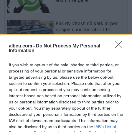
Pas dy vitesh në kërkim për
dosjen e inceneratorit të
Tiranës, arrestohet Renardo
Nallbani në Palasë
albeu.com -
Do Not Process My Personal
Information
Mazda konfirmon rikthimin e
CX-3, gjenerata e re pritet në
If you wish to opt-out of the sale, sharing to third parties, or
vitin 2027
processing of your personal or sensitive information for
targeted advertising by us, please use the below opt-out
section to confirm your selection. Please note that after your
opt-out request is processed you may continue seeing
Valverde rrëfen befasinë nga
interest-based ads based on personal information utilized by
Mourinho: Nuk e mendoja se
us or personal information disclosed to third parties prior to
do të ishte kështu
your opt-out. You may separately opt-out of the further
disclosure of your personal information by third parties on the
IAB’s list of downstream participants. This information may
also be disclosed by us to third parties on the
IAB’s List of
Arrestohet 73-vjeçari në Krujë,