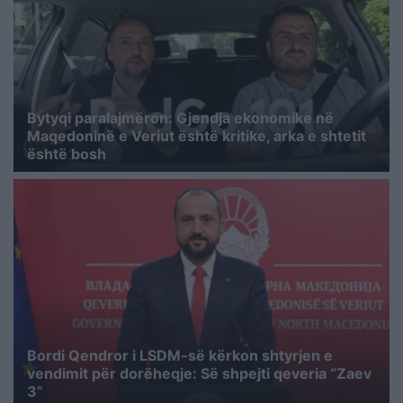
Bytyqi paralajmëron: Gjendja ekonomike në
Maqedoninë e Veriut është kritike, arka e shtetit
është bosh
Bordi Qendror i LSDM-së kërkon shtyrjen e
vendimit për dorëheqje: Së shpejti qeveria “Zaev
3”