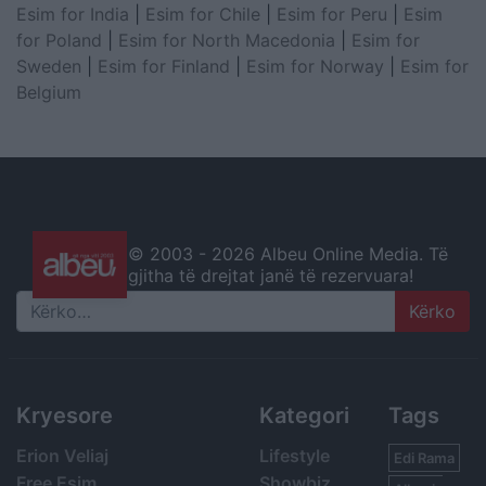
Esim for India
|
Esim for Chile
|
Esim for Peru
|
Esim
for Poland
|
Esim for North Macedonia
|
Esim for
Sweden
|
Esim for Finland
|
Esim for Norway
|
Esim for
Belgium
© 2003 -
2026 Albeu Online Media. Të
gjitha të drejtat janë të rezervuara!
Search
Kryesore
Kategori
Tags
Erion Veliaj
Lifestyle
Edi Rama
Free Esim
Showbiz