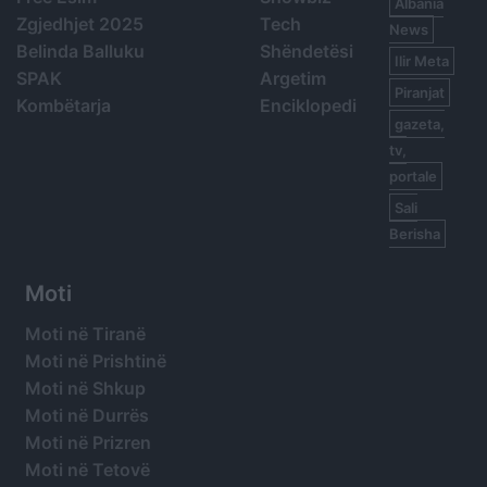
Albania
Zgjedhjet 2025
Tech
News
Belinda Balluku
Shëndetësi
Ilir Meta
SPAK
Argetim
Piranjat
Kombëtarja
Enciklopedi
gazeta,
tv,
portale
Sali
Berisha
Moti
Moti në Tiranë
Moti në Prishtinë
Moti në Shkup
Moti në Durrës
Moti në Prizren
Moti në Tetovë