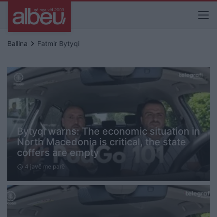
keyboard_arrow_right
Ballina
Fatmir Bytyqi
Bytyqi warns: The economic situation in
North Macedonia is critical, the state
coffers are empty
4 javë me parë
schedule