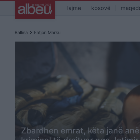
lajme
kosovë
maqed
keyboard_arrow_right
Ballina
Fatjon Marku
Zbardhen emrat, këta janë anët