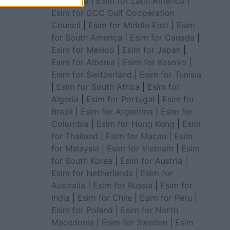
for Africa
|
Esim for Latin America
|
Esim for GCC Gulf Cooperation
Council
|
Esim for Middle East
|
Esim
for South America
|
Esim for Canada
|
Esim for Mexico
|
Esim for Japan
|
Esim for Albania
|
Esim for Kosovo
|
Esim for Switzerland
|
Esim for Tunisia
|
Esim for South Africa
|
Esim for
Algeria
|
Esim for Portugal
|
Esim for
Brazil
|
Esim for Argentina
|
Esim for
Colombia
|
Esim for Hong Kong
|
Esim
for Thailand
|
Esim for Macau
|
Esim
for Malaysia
|
Esim for Vietnam
|
Esim
for South Korea
|
Esim for Austria
|
Esim for Netherlands
|
Esim for
Australia
|
Esim for Russia
|
Esim for
India
|
Esim for Chile
|
Esim for Peru
|
Esim for Poland
|
Esim for North
Macedonia
|
Esim for Sweden
|
Esim