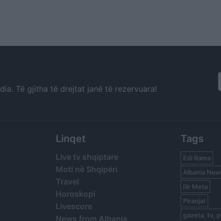
a. Të gjitha të drejtat janë të rezervuara!
Linqet
Tags
Live tv shqiptare
Edi Rama
Moti në Shqipëri
Albania New
Travel
Ilir Meta
Horoskopi
Piranjat
Livescore
gazeta, tv, p
News from Albania