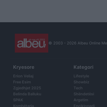
© 2003 -
2026 Albeu Online Medi
Kryesore
Kategori
Erion Veliaj
Lifestyle
Free Esim
Showbiz
Zgjedhjet 2025
Tech
Belinda Balluku
Shëndetësi
SPAK
Argetim
Kombëtarja
Enciklopedi