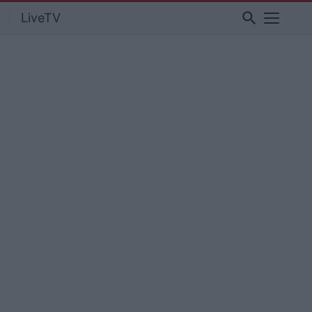
search
LiveTV