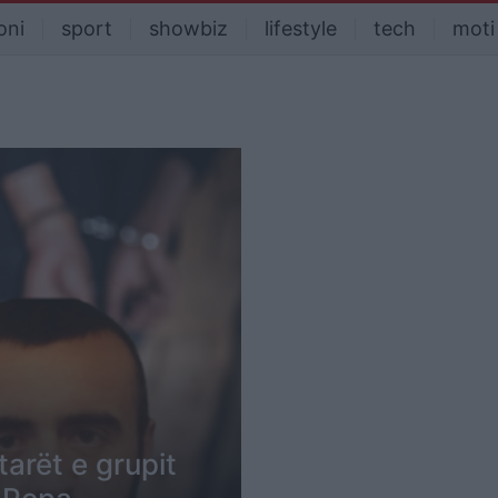
oni
sport
showbiz
lifestyle
tech
moti
arët e grupit