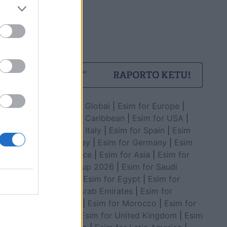
Esim for Global
|
Esim for Europe
|
Esim for Caribbean
|
Esim for USA
|
Esim for Italy
|
Esim for Spain
|
Esim
for Turkey
|
Esim for Germany
|
Esim
for Greece
|
Esim for Asia
|
Esim for
World Cup 2026
|
Esim for Saudi
Arabia
|
Esim for Egypt
|
Esim for
United Arab Emirates
|
Esim for
Balkans
|
Esim for Morocco
|
Esim for
China
|
Esim for United Kingdom
|
Esim