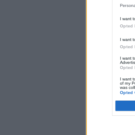
Persona
I want t
Opted 
I want t
Opted 
I want 
Advertis
Opted 
I want t
of my P
was col
Opted 