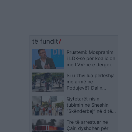
të fundit
Rrustemi: Mospranimi
i LDK-së për koalicion
me LVV-në e dërgoi
vendin në zgjedhje
Si u zhvillua përleshja
me armë në
Podujevë? Dalin
pamje nga vendi i
Qytetarët nisin
ngjarjes
tubimin në Sheshin
“Skënderbej” në ditën
e 33-të të protestës
Tre të arrestuar në
Çair, dyshohen për