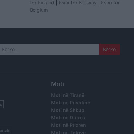
for Finland
|
Esim for Norway
|
Esim for
Belgium
Search
Moti
Moti në Tiranë
Moti në Prishtinë
s
Moti në Shkup
Moti në Durrës
Moti në Prizren
ortale
Moti në Tetovë