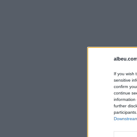
albeu.com
If you wish 
sensitive in
confirm you
continue se
information 
further disc
participants
Downstream 