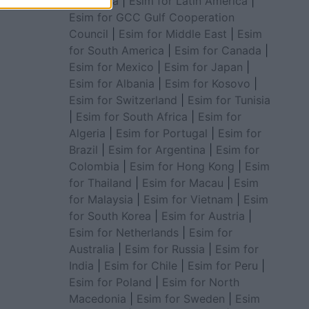
for Africa
|
Esim for Latin America
|
Esim for GCC Gulf Cooperation
Council
|
Esim for Middle East
|
Esim
for South America
|
Esim for Canada
|
Esim for Mexico
|
Esim for Japan
|
Esim for Albania
|
Esim for Kosovo
|
Esim for Switzerland
|
Esim for Tunisia
|
Esim for South Africa
|
Esim for
Algeria
|
Esim for Portugal
|
Esim for
Brazil
|
Esim for Argentina
|
Esim for
Colombia
|
Esim for Hong Kong
|
Esim
for Thailand
|
Esim for Macau
|
Esim
for Malaysia
|
Esim for Vietnam
|
Esim
for South Korea
|
Esim for Austria
|
Esim for Netherlands
|
Esim for
Australia
|
Esim for Russia
|
Esim for
India
|
Esim for Chile
|
Esim for Peru
|
Esim for Poland
|
Esim for North
Macedonia
|
Esim for Sweden
|
Esim