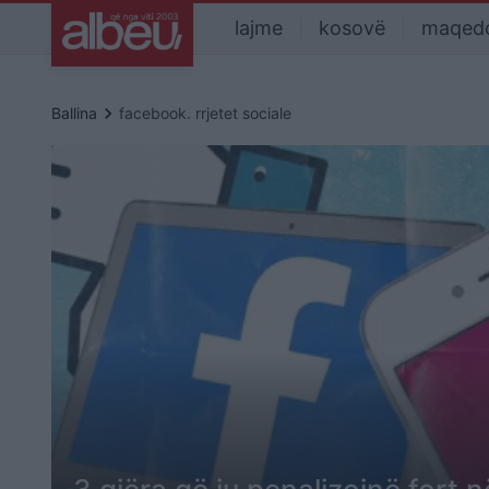
lajme
kosovë
maqed
keyboard_arrow_right
Ballina
facebook. rrjetet sociale