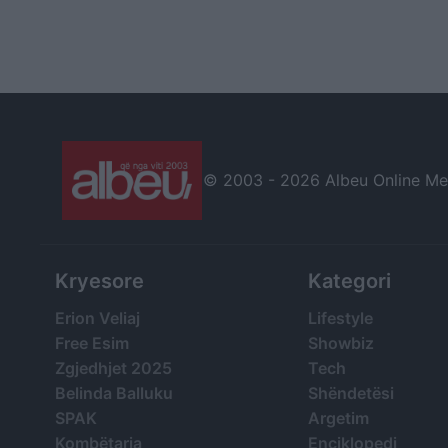
© 2003 -
2026 Albeu Online Medi
Kryesore
Kategori
Erion Veliaj
Lifestyle
Free Esim
Showbiz
Zgjedhjet 2025
Tech
Belinda Balluku
Shëndetësi
SPAK
Argetim
Kombëtarja
Enciklopedi