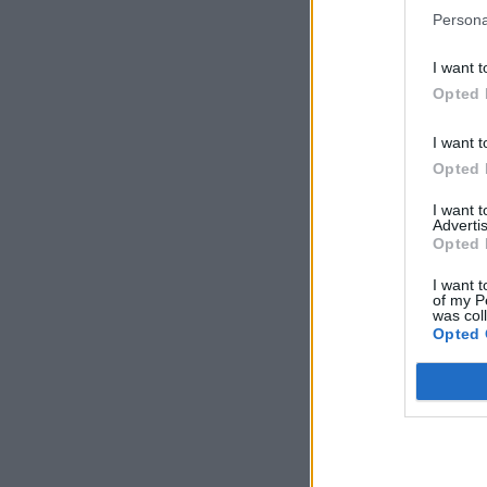
Persona
I want t
Opted 
I want t
Opted 
I want 
Advertis
Opted 
I want t
of my P
was col
Opted 