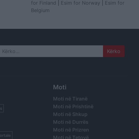
for Finland
|
Esim for Norway
|
Esim for
Belgium
Search
Moti
Moti në Tiranë
Moti në Prishtinë
s
Moti në Shkup
Moti në Durrës
Moti në Prizren
ortale
Moti në Tetovë