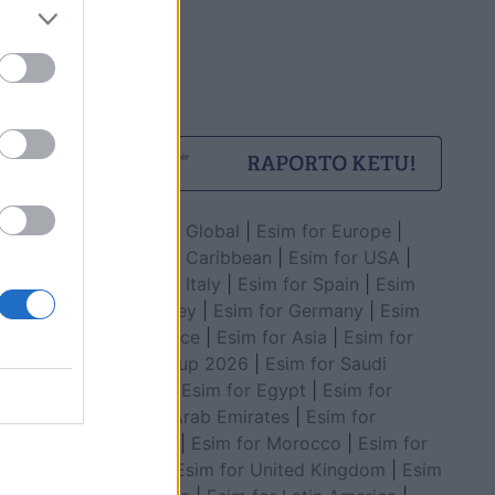
Esim for Global
|
Esim for Europe
|
Esim for Caribbean
|
Esim for USA
|
Esim for Italy
|
Esim for Spain
|
Esim
for Turkey
|
Esim for Germany
|
Esim
for Greece
|
Esim for Asia
|
Esim for
World Cup 2026
|
Esim for Saudi
Arabia
|
Esim for Egypt
|
Esim for
United Arab Emirates
|
Esim for
Balkans
|
Esim for Morocco
|
Esim for
China
|
Esim for United Kingdom
|
Esim