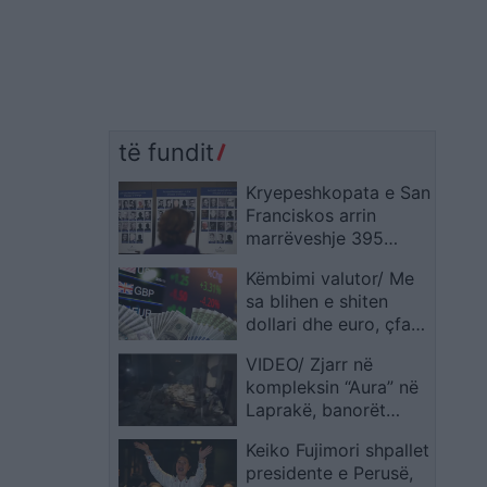
të fundit
Kryepeshkopata e San
Franciskos arrin
marrëveshje 395
milionë dollarësh me
Këmbimi valutor/ Me
më shumë se 530
sa blihen e shiten
persona që
dollari dhe euro, çfarë
denoncuan abuzime
ndodh me monedhat
seksuale
VIDEO/ Zjarr në
e tjera
kompleksin “Aura” në
Laprakë, banorët
denoncojnë:
Keiko Fujimori shpallet
Zjarrfikësja erdhi një
presidente e Perusë,
orë me vonesë, flakët