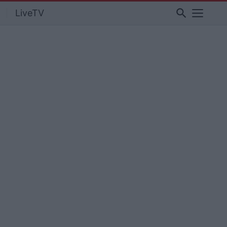
search
LiveTV