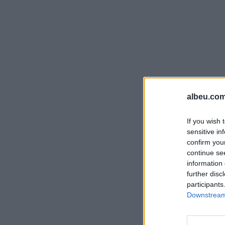
albeu.com
If you wish 
sensitive in
confirm you
continue se
information 
further disc
participants
Downstream 