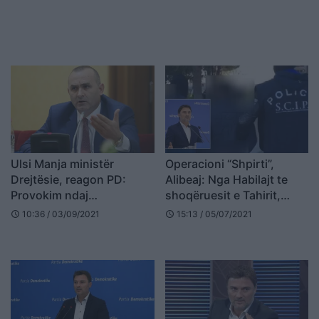
Ulsi Manja ministër
Operacioni “Shpirti”,
Drejtësie, reagon PD:
Alibeaj: Nga Habilajt te
Provokim ndaj
shoqëruesit e Tahirit,
shqiptarëve
faktet vërtetojnë akuzat
10:36 / 03/09/2021
15:13 / 05/07/2021
schedule
schedule
tona