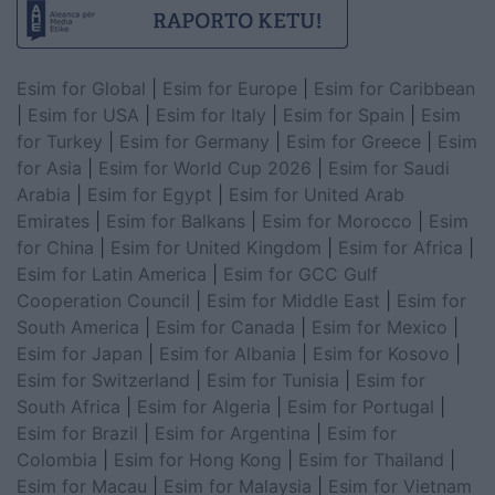
Esim for Global
|
Esim for Europe
|
Esim for Caribbean
|
Esim for USA
|
Esim for Italy
|
Esim for Spain
|
Esim
for Turkey
|
Esim for Germany
|
Esim for Greece
|
Esim
for Asia
|
Esim for World Cup 2026
|
Esim for Saudi
Arabia
|
Esim for Egypt
|
Esim for United Arab
Emirates
|
Esim for Balkans
|
Esim for Morocco
|
Esim
for China
|
Esim for United Kingdom
|
Esim for Africa
|
Esim for Latin America
|
Esim for GCC Gulf
Cooperation Council
|
Esim for Middle East
|
Esim for
South America
|
Esim for Canada
|
Esim for Mexico
|
Esim for Japan
|
Esim for Albania
|
Esim for Kosovo
|
Esim for Switzerland
|
Esim for Tunisia
|
Esim for
South Africa
|
Esim for Algeria
|
Esim for Portugal
|
Esim for Brazil
|
Esim for Argentina
|
Esim for
Colombia
|
Esim for Hong Kong
|
Esim for Thailand
|
Esim for Macau
|
Esim for Malaysia
|
Esim for Vietnam