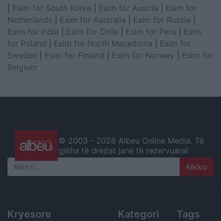
|
Esim for South Korea
|
Esim for Austria
|
Esim for
Netherlands
|
Esim for Australia
|
Esim for Russia
|
Esim for India
|
Esim for Chile
|
Esim for Peru
|
Esim
for Poland
|
Esim for North Macedonia
|
Esim for
Sweden
|
Esim for Finland
|
Esim for Norway
|
Esim for
Belgium
© 2003 -
2026 Albeu Online Media. Të
gjitha të drejtat janë të rezervuara!
Search
Kryesore
Kategori
Tags