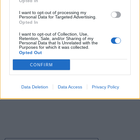
Opted In
I want to opt-out of processing my
Arrestohet 52-vjeçari nga
Personal Data for Targeted Advertising.
Struga që ofendoi
Opted In
kryeministrin Mickoski
I want to opt-out of Collection, Use,
Retention, Sale, and/or Sharing of my
Personal Data that Is Unrelated with the
Purposes for which it was collected.
Opted Out
CONFIRM
Data Deletion
Data Access
Privacy Policy