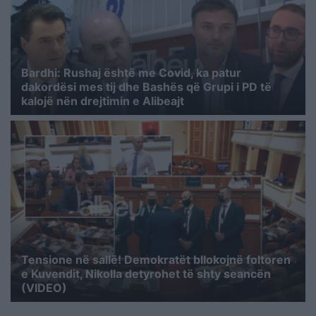
Bardhi: Rushaj është me Covid, ka patur
dakordësi mes tij dhe Bashës që Grupi i PD të
kalojë nën drejtimin e Alibeajt
Tensione në sallë! Demokratët bllokojnë foltoren
e Kuvendit, Nikolla detyrohet të shty seancën
(VIDEO)