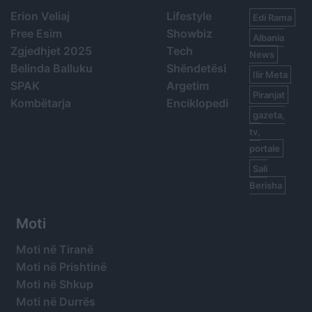
Erion Veliaj
Lifestyle
Edi Rama
Free Esim
Showbiz
Albania
Zgjedhjet 2025
Tech
News
Belinda Balluku
Shëndetësi
Ilir Meta
SPAK
Argetim
Piranjat
Kombëtarja
Enciklopedi
gazeta,
tv,
portale
Sali
Berisha
Moti
Moti në Tiranë
Moti në Prishtinë
Moti në Shkup
Moti në Durrës