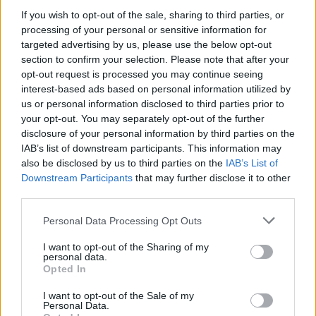
Prokuroria serbe mbledh prova
If you wish to opt-out of the sale, sharing to third parties, or
pas ndalimit të një të dyshuari
processing of your personal or sensitive information for
për krime lufte në Kosovë
targeted advertising by us, please use the below opt-out
section to confirm your selection. Please note that after your
opt-out request is processed you may continue seeing
interest-based ads based on personal information utilized by
Misteri rreth takimit sekret
us or personal information disclosed to third parties prior to
Pezeshkian-Khamenei në
your opt-out. You may separately opt-out of the further
Teheran! Ata ishin në një
disclosure of your personal information by third parties on the
makinë me xhama të errët,
IAB’s list of downstream participants. This information may
duke e dëgjuar njëri-tjetrin, por
also be disclosed by us to third parties on the
IAB’s List of
pa e parë
Yan Diomande udhëton drejt
Downstream Participants
that may further disclose it to other
Madridit, së shpejti firmos si
third parties.
transferimi më i shtrenjtë në
historinë e Realit
Personal Data Processing Opt Outs
I want to opt-out of the Sharing of my
personal data.
Kasami: Zëvendësministrat e
Opted In
rinj pritet të propozohen në
shtator
I want to opt-out of the Sale of my
Personal Data.