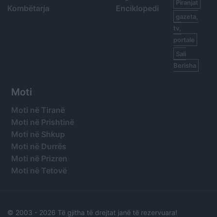
Piranjat
Kombëtarja
Enciklopedi
gazeta,
tv,
portale
Sali
Berisha
Moti
Moti në Tiranë
Moti në Prishtinë
Moti në Shkup
Moti në Durrës
Moti në Prizren
Moti në Tetovë
© 2003 -
2026 Të gjitha të drejtat janë të rezervuara!