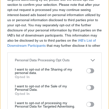
section to confirm your selection. Please note that after your
opt-out request is processed you may continue seeing
interest-based ads based on personal information utilized by
us or personal information disclosed to third parties prior to
your opt-out. You may separately opt-out of the further
disclosure of your personal information by third parties on the
IAB’s list of downstream participants. This information may
also be disclosed by us to third parties on the
IAB’s List of
Downstream Participants
that may further disclose it to other
third parties.
Personal Data Processing Opt Outs
I want to opt-out of the Sharing of my
personal data.
Opted In
I want to opt-out of the Sale of my
Personal Data.
Opted In
Esim for Global
|
Esim for Europe
|
Esim for Caribbean
|
Esim for USA
|
Esim for Italy
|
Esim for Spain
|
Esim
I want to opt-out of processing my
Personal Data for Targeted Advertising.
for Turkey
|
Esim for Germany
|
Esim for Greece
|
Esim