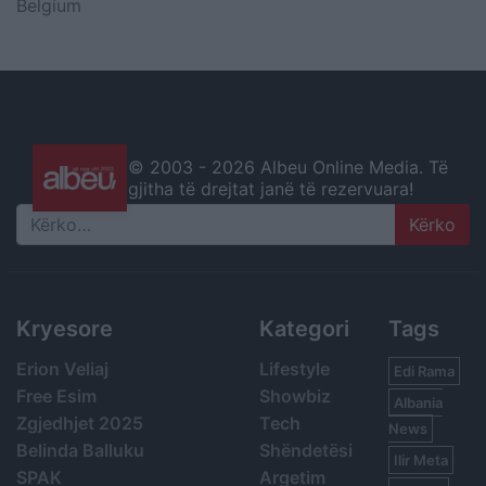
Belgium
© 2003 -
2026 Albeu Online Media. Të
gjitha të drejtat janë të rezervuara!
Search
Kryesore
Kategori
Tags
Erion Veliaj
Lifestyle
Edi Rama
Free Esim
Showbiz
Albania
Zgjedhjet 2025
Tech
News
Belinda Balluku
Shëndetësi
Ilir Meta
SPAK
Argetim