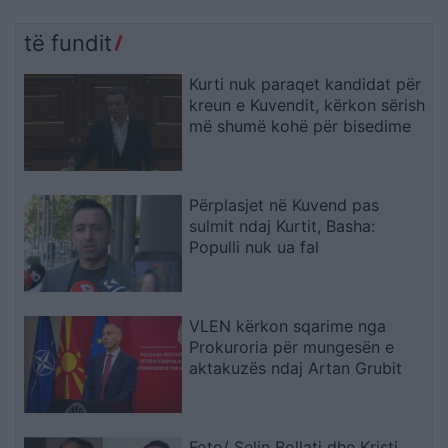
të fundit
Kurti nuk paraqet kandidat për
kreun e Kuvendit, kërkon sërish
më shumë kohë për bisedime
Përplasjet në Kuvend pas
sulmit ndaj Kurtit, Basha:
Populli nuk ua fal
VLEN kërkon sqarime nga
Prokuroria për mungesën e
aktakuzës ndaj Artan Grubit
Foto/ Selin Bollati dhe Kristi