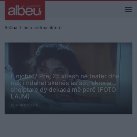
keyboard_arrow_right
Ballina
ema andrea aktore
E njohët? Prej 25 vitesh në teatër dhe
nuk i ndahet skenës as sot, aktorja
shqiptare dy dekada më parë (FOTO
LAJM)
4 vit me parë
schedule