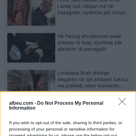
Lamaj nuk ndiqen më në
Instagram, dyshime për krisje
mes dy ish-banorëve të Big
Brother VIP 5
Në Ferizaj shoqërohen pesë
shtetas të huaj, dyshime për
qëndrim të parregullt
Loredana Brati shfaqet
elegante në një ambient luksoz
me pishinë, ndan momente
relaksi me ndjekësit
albeu.com -
Do Not Process My Personal
Information
Infantino me planin surprizues,
synon t’ia heqë Spanjës finalen
e Kupës së Botës
If you wish to opt-out of the sale, sharing to third parties, or
processing of your personal or sensitive information for
targeted advertising by us, please use the below opt-out