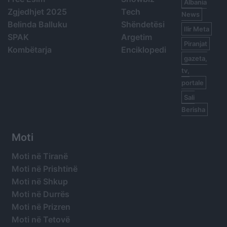
Albania
Zgjedhjet 2025
Tech
News
Belinda Balluku
Shëndetësi
Ilir Meta
SPAK
Argetim
Piranjat
Kombëtarja
Enciklopedi
gazeta,
tv,
portale
Sali
Berisha
Moti
Moti në Tiranë
Moti në Prishtinë
Moti në Shkup
Moti në Durrës
Moti në Prizren
Moti në Tetovë