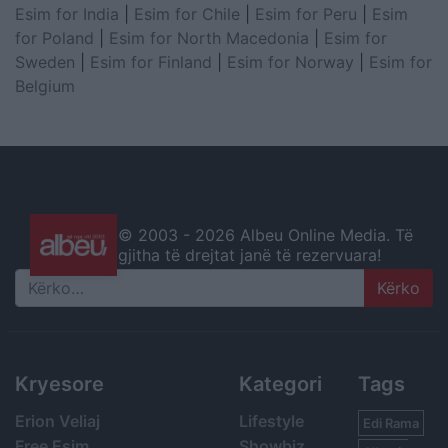
Esim for India
|
Esim for Chile
|
Esim for Peru
|
Esim
for Poland
|
Esim for North Macedonia
|
Esim for
Sweden
|
Esim for Finland
|
Esim for Norway
|
Esim for
Belgium
© 2003 -
2026 Albeu Online Media. Të
gjitha të drejtat janë të rezervuara!
Search
Kryesore
Kategori
Tags
Erion Veliaj
Lifestyle
Edi Rama
Free Esim
Showbiz