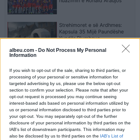
huazimin e Ronald Araujos
Strehimoret e së Ardhmes:
Kapsula 35 Mijë Paundëshe
Kundër Plumbave,
Shpërthimeve dhe Fatkeqësive
albeu.com -
Do Not Process My Personal
Natyrore
Information
Apple hedh në gjyq OpenAI-n
për përvetësim të paligjshëm
If you wish to opt-out of the sale, sharing to third parties, or
të sekreteve industriale
processing of your personal or sensitive information for
targeted advertising by us, please use the below opt-out
section to confirm your selection. Please note that after your
opt-out request is processed you may continue seeing
Ndeshja Argjentinë–Egjipt
interest-based ads based on personal information utilized by
vendos rekord historik në
us or personal information disclosed to third parties prior to
Google, kërkimet arrijnë nivele
your opt-out. You may separately opt-out of the further
të papara
disclosure of your personal information by third parties on the
IAB’s list of downstream participants. This information may
also be disclosed by us to third parties on the
IAB’s List of
Kina zbulon robotë humanoidë