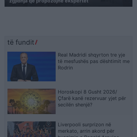
zgjidhja që propozojnë ekspertët
të fundit
Real Madridi shqyrton tre yje
të mesfushës pas dështimit me
Rodrin
Horoskopi 8 Gusht 2026/
Çfarë kanë rezervuar yjet për
secilën shenjë?
Liverpooli surprizon në
merkato, arrin akord për