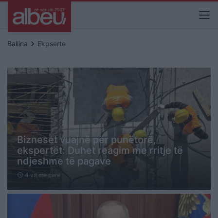
keyboard_arrow_right
Ballina
Ekpserte
Bizneset vuajnë për punëtorë,
ekspertët: Duhet reagim me rritje të
ndjeshme të pagave
4 vit me parë
schedule