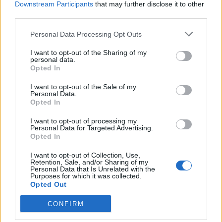
Downstream Participants
that may further disclose it to other
tepër realistë, të projektuar për
third parties.
shoqëri afatgjatë
Personal Data Processing Opt Outs
I want to opt-out of the Sharing of my
personal data.
Opted In
I want to opt-out of the Sale of my
Personal Data.
Opted In
I want to opt-out of processing my
Personal Data for Targeted Advertising.
Opted In
I want to opt-out of Collection, Use,
Retention, Sale, and/or Sharing of my
Personal Data that Is Unrelated with the
Purposes for which it was collected.
Opted Out
CONFIRM