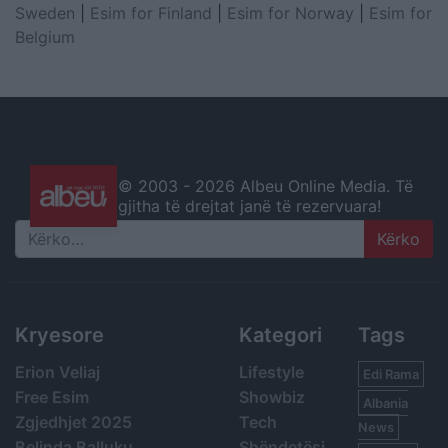
Sweden
|
Esim for Finland
|
Esim for Norway
|
Esim for
Belgium
© 2003 -
2026 Albeu Online Media. Të
gjitha të drejtat janë të rezervuara!
Search
Kryesore
Kategori
Tags
Erion Veliaj
Lifestyle
Edi Rama
Free Esim
Showbiz
Albania
Zgjedhjet 2025
Tech
News
Belinda Balluku
Shëndetësi