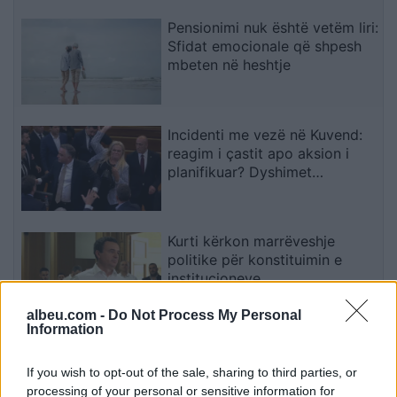
Pensionimi nuk është vetëm liri:
Sfidat emocionale që shpesh
mbeten në heshtje
Incidenti me vezë në Kuvend:
reagim i çastit apo aksion i
planifikuar? Dyshimet
drejtohen te Ramush Haradinaj
Kurti kërkon marrëveshje
politike për konstituimin e
institucioneve
albeu.com -
Do Not Process My Personal
Information
Ferran Torres i jep dritën jeshile
kalimit te PSG
If you wish to opt-out of the sale, sharing to third parties, or
processing of your personal or sensitive information for