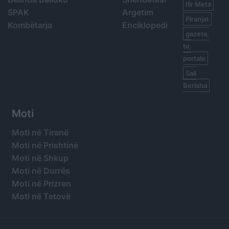
Ilir Meta
SPAK
Argetim
Piranjat
Kombëtarja
Enciklopedi
gazeta,
tv,
portale
Sali
Berisha
Moti
Moti në Tiranë
Moti në Prishtinë
Moti në Shkup
Moti në Durrës
Moti në Prizren
Moti në Tetovë