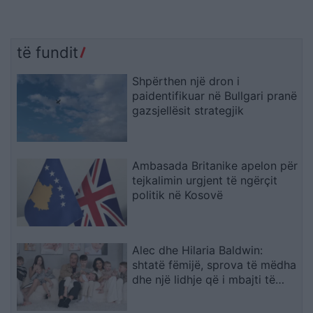
të fundit
Shpërthen një dron i
paidentifikuar në Bullgari pranë
gazsjellësit strategjik
Ambasada Britanike apelon për
tejkalimin urgjent të ngërçit
politik në Kosovë
Alec dhe Hilaria Baldwin:
shtatë fëmijë, sprova të mëdha
dhe një lidhje që i mbajti të
bashkuar