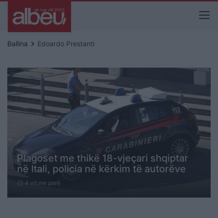
keyboard_arrow_right
Ballina
Edoardo Prestanti
Plagoset me thikë 18-vjeçari shqiptar
në Itali, policia në kërkim të autorëve
4 vit me parë
schedule