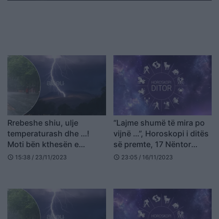
Rrebeshe shiu, ulje
“Lajme shumë të mira po
temperaturash dhe …!
vijnë …”, Horoskopi i ditës
Moti bën kthesën e
së premte, 17 Nëntor
madhe ditën e premte
2023
15:38 / 23/11/2023
23:05 / 16/11/2023
schedule
schedule