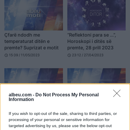
Çfarë ndodh me
“Reflektoni para se …”,
temperaturat ditën e
Horoskopi i ditës së
premte? Suprizat e motit
premte, 28 prill 2023
15:39 / 11/05/2023
23:12 / 27/04/2023
schedule
schedule
albeu.com -
Do Not Process My Personal
Information
Moti “luan” me stinët, të
Parashikimi i motit për
If you wish to opt-out of the sale, sharing to third parties, or
premten rikthehet shiu
ditën e premte, çfarë
processing of your personal or sensitive information for
dhe ulen temperaturat
ndodh me temperaturat
targeted advertising by us, please use the below opt-out
16:25 / 13/04/2023
16:56 / 06/04/2023
schedule
schedule