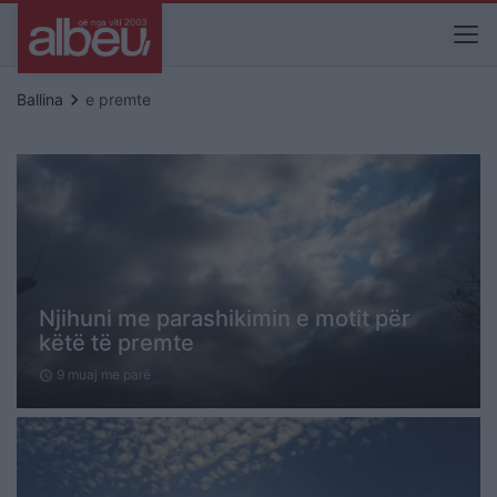
keyboard_arrow_right
Ballina
e premte
Njihuni me parashikimin e motit për
këtë të premte
9 muaj me parë
schedule