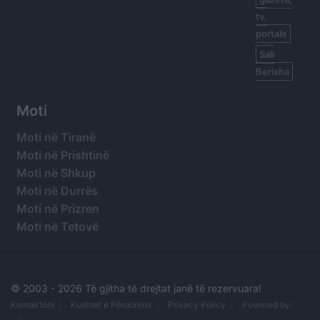
tv,
portale
Sali
Berisha
Moti
Moti në Tiranë
Moti në Prishtinë
Moti në Shkup
Moti në Durrës
Moti në Prizren
Moti në Tetovë
© 2003 -
2026 Të gjitha të drejtat janë të rezervuara!
Kontaktoni
Kushtet e Përdorimit
Privacy Policy
Powered by: