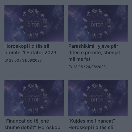
Horoskopi i ditës së
Parashikimi i yjeve për
premte, 1 Shtator 2023
ditën e premte, shenjat
më me fat
23:03 / 31/08/2023
schedule
23:08 / 24/08/2023
schedule
“Financat do të jenë
“Kujdes me financat”,
shumë dobët”, Horoskopi
Horoskopi i ditës së