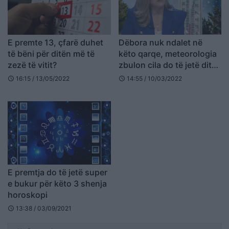
E premte 13, çfarë duhet
Dëbora nuk ndalet në
të bëni për ditën më të
këto qarqe, meteorologia
zezë të vitit?
zbulon cila do të jetë dita
më e ftohtë e kësaj javë
16:15 / 13/05/2022
14:55 / 10/03/2022
schedule
schedule
E premtja do të jetë super
e bukur për këto 3 shenja
horoskopi
13:38 / 03/09/2021
schedule