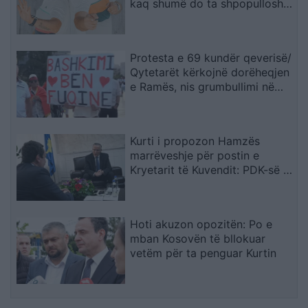
kaq shumë do ta shpopullosh
vendin? Keq e më keq!”
Protesta e 69 kundër qeverisë/
Qytetarët kërkojnë dorëheqjen
e Ramës, nis grumbullimi në
sheshin “Skënderbej”: Fuqia
qëndron te bashkimi
Kurti i propozon Hamzës
marrëveshje për postin e
Kryetarit të Kuvendit: PDK-së i
ofrohet një nga tri pozitat e
larta shtetërore
Hoti akuzon opozitën: Po e
mban Kosovën të bllokuar
vetëm për ta penguar Kurtin