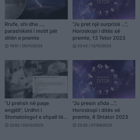
Rrufe, shi dhe …,
“Ju pret një surprizë …”,
parashikimi i motit për
Horoskopi i ditës së
ditën e premte
premte, 13 Tetor 2023
16:51 / 26/10/2023
23:42 / 12/10/2023
schedule
schedule
“U prehsh në paqe
“Ju presin sfida …”,
engjëll”, Urdhri i
Horoskopi i ditës së
Stomatologut e shpall të
premte, 8 Shtator 2023
premten ditë zie, pas
22:52 / 05/10/2023
23:20 / 07/09/2023
schedule
schedule
ngjarjes së rëndë