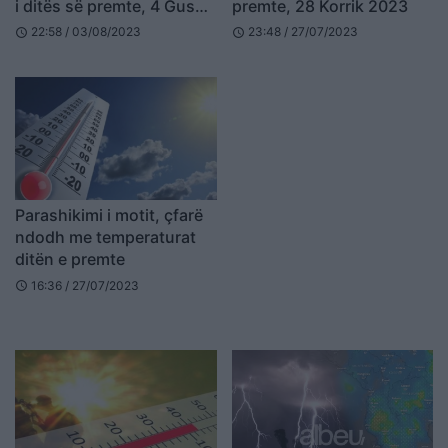
i ditës së premte, 4 Gusht
premte, 28 Korrik 2023
2023
22:58 / 03/08/2023
23:48 / 27/07/2023
schedule
schedule
Parashikimi i motit, çfarë
ndodh me temperaturat
ditën e premte
16:36 / 27/07/2023
schedule