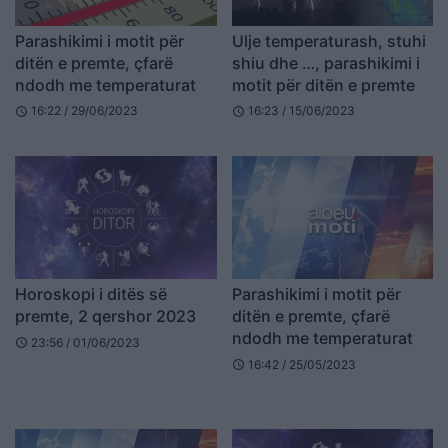
Parashikimi i motit për
Ulje temperaturash, stuhi
ditën e premte, çfarë
shiu dhe …, parashikimi i
ndodh me temperaturat
motit për ditën e premte
16:22 / 29/06/2023
16:23 / 15/06/2023
schedule
schedule
Horoskopi i ditës së
Parashikimi i motit për
premte, 2 qershor 2023
ditën e premte, çfarë
ndodh me temperaturat
23:56 / 01/06/2023
schedule
16:42 / 25/05/2023
schedule