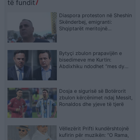
të fundit
Diaspora proteston në Sheshin
Skënderbej, emigranti:
Shqiptarët meritojnë
meritokraci dhe një qeveri
europiane
Bytyçi zbulon prapavijën e
bisedimeve me Kurtin:
Abdixhiku ndodhet “mes dy
zjarreve
Dosja e sigurisë së Botërorit
zbulon kërcënimet ndaj Messit,
Ronaldos dhe yjeve të tjerë
Vëllezërit Prifti kundërshtojnë
kufirin për muzikën: “O Rama,