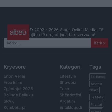
© 2003 -
2026 Albeu Online Media. Të
gjitha të drejtat janë të rezervuara!
Search
Kryesore
Kategori
Tags
Erion Veliaj
Lifestyle
Edi Rama
Free Esim
Showbiz
Albania
Zgjedhjet 2025
Tech
News
Belinda Balluku
Shëndetësi
Ilir Meta
SPAK
Argetim
Piranjat
Kombëtarja
Enciklopedi
gazeta,