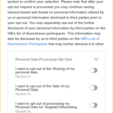
section to confirm your selection. Please note that after your
opt-out request is processed you may continue seeing
interest-based ads based on personal information utilized by
us or personal information disclosed to third parties prior to
your opt-out. You may separately opt-out of the further
disclosure of your personal information by third parties on the
IAB’s list of downstream participants. This information may
also be disclosed by us to third parties on the
IAB’s List of
Downstream Participants
that may further disclose it to other
Parashikimi i motit për
“Do keni propozime
third parties.
ditën e premte
interesante”, Horoskopi
për ditën e premte, 10
16:57 / 16/03/2023
schedule
Personal Data Processing Opt Outs
Mars 2023
23:42 / 09/03/2023
schedule
I want to opt-out of the Sharing of my
personal data.
Opted In
I want to opt-out of the Sale of my
Personal Data.
Opted In
I want to opt-out of processing my
Personal Data for Targeted Advertising.
Opted In