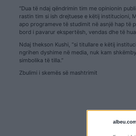
“Dua të ndaj qëndrimin tim me opinionin publik
rastin tim si ish drejtuese e këtij institucioni
apo programeve të studimit në asnjë hap të pr
bord i pavarur ekspertësh, vendas dhe të huaj
Ndaj thekson Kushi, “si titullare e këtij inst
ngrihen dyshime në media, nuk kam shkëmbye
simbolika të tilla.”
Zbulimi i skemës së mashtrimit
albeu.com