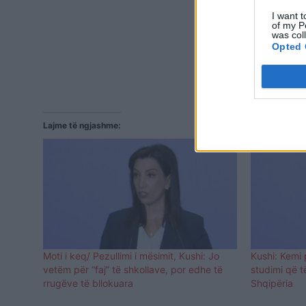
I want t
of my P
was col
Opted 
Lajme të ngjashme:
Moti i keq/ Pezullimi i mësimit, Kushi: Jo
Kushi: Kemi
vetëm për “faj” të shkollave, por edhe të
studimi që t
rrugëve të bllokuara
Shqipëria