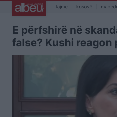
lajme
kosovë
maqed
E përfshirë në skand
false? Kushi reagon 