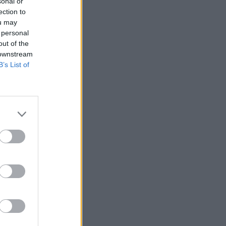
sonal or
Belgium
ection to
ou may
 personal
 edhe
out of the
istrimit
 downstream
B’s List of
e
ërtetim
e kur u