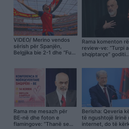
VIDEO/ Merino vendos
Rama komenton rë
sërish për Spanjën,
review-ve: “Turpi a
Belgjika bie 2-1 dhe “Furia
shqiptarçe” goditi
e Kuqe” siguron duelin
piramidën e Google
me Francën në
bizneset po dalin 
gjysmëfinale
bloza digjitale
Rama me mesazh për
Berisha: Qeveria k
BE-në dhe foton e
të ngushtojë lirinë
flamingove: “Thanë se
internet, do të kë