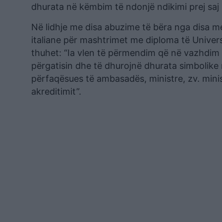
dhurata në këmbim të ndonjë ndikimi prej saj 
Në lidhje me disa abuzime të bëra nga disa me
italiane për mashtrimet me diploma të Universi
thuhet: “Ia vlen të përmendim që në vazhdim 
përgatisin dhe të dhurojnë dhurata simbolike 
përfaqësues të ambasadës, ministre, zv. minist
akreditimit”.