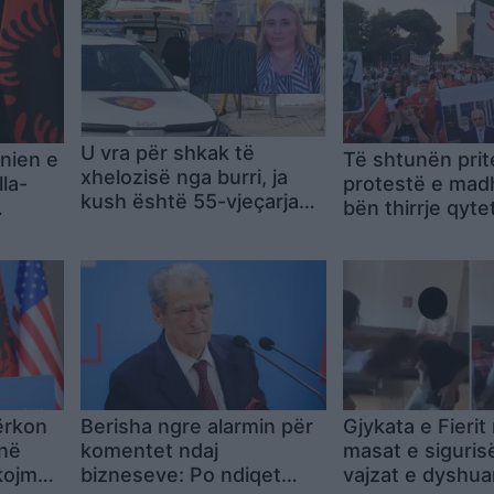
U vra për shkak të
nien e
Të shtunën prit
xhelozisë nga burri, ja
lla-
protestë e madhe
kush është 55-vjeçarja
bën thirrje qyt
që u qëllua për vdekje në
,
dhe diasporës,
portën e banesës së saj
nga
theksuar dorëh
në Shkodër
Ramës si pikën 
përbashkët
ërkon
Berisha ngre alarmin për
Gjykata e Fieri
 në
komentet ndaj
masat e sigurisë
rkojmë
bizneseve: Po ndiqet
vajzat e dyshua