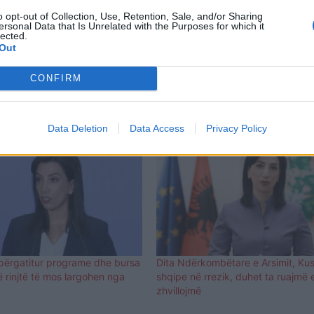
o opt-out of Collection, Use, Retention, Sale, and/or Sharing
ersonal Data that Is Unrelated with the Purposes for which it
lected.
Out
CONFIRM
Data Deletion
Data Access
Privacy Policy
 përgatitur programe dhe bursa
Dita Ndërkombëtare e Arsimit, Kus
ë rinjtë të mos largohen nga
shqipe në rrezik, duhet ta ruajmë 
zhvillojmë