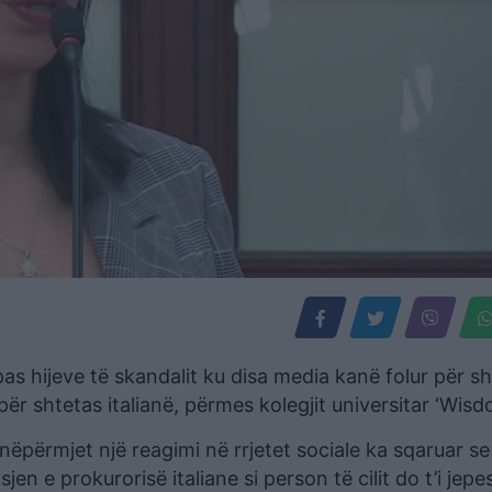
pas hijeve të skandalit ku disa media kanë folur për shi
ër shtetas italianë, përmes kolegjit universitar ‘Wisd
nëpërmjet një reagimi në rrjetet sociale ka sqaruar se
n e prokurorisë italiane si person të cilit do t’i jepe