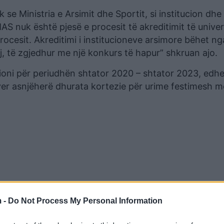
 se Ministria e Arsimit dhe Sportit, si institucion dhe
, MAS nuk është pjesë e procesit të akreditimit të unive
ocesit. Akreditimi i institucioneve arsimore bëhet ng
, të zgjedhur me një konkurs të hapur” shkruan ajo.
itucioni për periudhën shtator 2020 – shtator 2023, edh
r asnjëherë dhurata kortezie për urime festimesh m
 -
Do Not Process My Personal Information