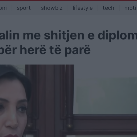
oni
sport
showbiz
lifestyle
tech
moti
alin me shitjen e diplo
për herë të parë