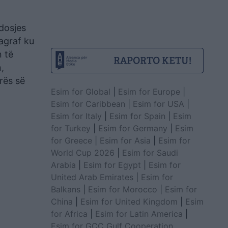
dosjes
ragraf ku
 të
,
rës së
Esim for Global
|
Esim for Europe
|
Esim for Caribbean
|
Esim for USA
|
Esim for Italy
|
Esim for Spain
|
Esim
for Turkey
|
Esim for Germany
|
Esim
for Greece
|
Esim for Asia
|
Esim for
World Cup 2026
|
Esim for Saudi
Arabia
|
Esim for Egypt
|
Esim for
United Arab Emirates
|
Esim for
Balkans
|
Esim for Morocco
|
Esim for
China
|
Esim for United Kingdom
|
Esim
for Africa
|
Esim for Latin America
|
Esim for GCC Gulf Cooperation