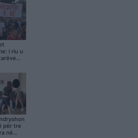
et
: i riu u
etarëve
 duke
eqjen e
e
t ndryshon
 për tre
ra në