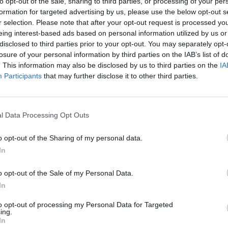
to opt-out of the sale, sharing to third parties, or processing of your per
formation for targeted advertising by us, please use the below opt-out s
r selection. Please note that after your opt-out request is processed y
eing interest-based ads based on personal information utilized by us or
ë Itali, janë vënë në pranga 9 persona, mes të cilëve
disclosed to third parties prior to your opt-out. You may separately opt-
iç rezulton në dokumentet e qendrës kombëtare të regj
losure of your personal information by third parties on the IAB’s list of
. This information may also be disclosed by us to third parties on the
IA
Participants
that may further disclose it to other third parties.
ien e diplomave fiktive, teksa sipas mediave italian
jë qytetar.
l Data Processing Opt Outs
nin afërsisht rreth 8 mijë euro për çdo diplomë apo v
imore, mediat italiane shkruajnë se ka pasur edhe rast
o opt-out of the Sharing of my personal data.
 njohur, me vlerë 1200 euro.
In
o opt-out of the Sale of my Personal Data.
In
to opt-out of processing my Personal Data for Targeted
ing.
In