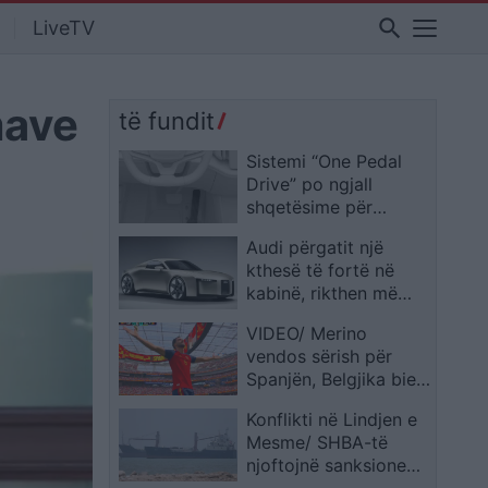
search
LiveTV
mave
të fundit
Sistemi “One Pedal
Drive” po ngjall
shqetësime për
shtimin e aksidenteve
Audi përgatit një
me automjetet
kthesë të fortë në
elektrike
kabinë, rikthen më
shumë kontrolle fizike
VIDEO/ Merino
vendos sërish për
Spanjën, Belgjika bie
2-1 dhe “Furia e Kuqe”
Konflikti në Lindjen e
siguron duelin me
Mesme/ SHBA-të
Francën në
njoftojnë sanksione
gjysmëfinale
kundër Teheranit në