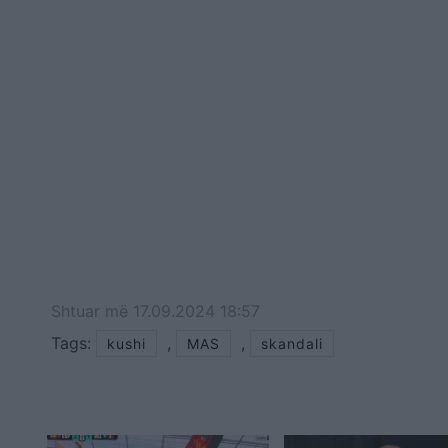
Shtuar
më
17.09.2024 18:57
Tags:
,
,
kushi
MAS
skandali