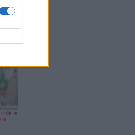
hi: Gjuha
e ta