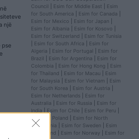
Council
|
Esim for Middle East
|
Esim
 në
for South America
|
Esim for Canada
|
rsiteteve
Esim for Mexico
|
Esim for Japan
|
a një
Esim for Albania
|
Esim for Kosovo
|
Esim for Switzerland
|
Esim for Tunisia
|
Esim for South Africa
|
Esim for
e pse
Algeria
|
Esim for Portugal
|
Esim for
e
Brazil
|
Esim for Argentina
|
Esim for
Colombia
|
Esim for Hong Kong
|
Esim
for Thailand
|
Esim for Macau
|
Esim
for Malaysia
|
Esim for Vietnam
|
Esim
for South Korea
|
Esim for Austria
|
Esim for Netherlands
|
Esim for
Australia
|
Esim for Russia
|
Esim for
India
|
Esim for Chile
|
Esim for Peru
|
Esim for Poland
|
Esim for North
Macedonia
|
Esim for Sweden
|
Esim
for Finland
|
Esim for Norway
|
Esim for