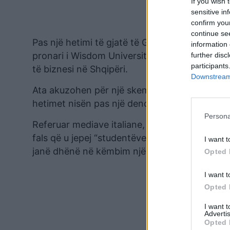
If you wish 
sensitive in
confirm you
continue se
Pas një hetimi të gjatë të Guarda Di Finanza n
information 
pronari i Wisdom University, Savino Cianci, s
further disc
participants
të biznesi në Shqipëri.
Downstream 
Ata akuzohen për një skemë mashtrimi me dhën
hetimet nisën pas një denoncimi të bërë nga n
Persona
Referuar mediave italiane, thuhet se ata merr
fals që u jepej “studentëve”. Sipas dosjes het
I want t
janë dhënë në këmbim një çantë e një firmë të
Opted 
I want t
Opted 
I want 
Advertis
Opted 