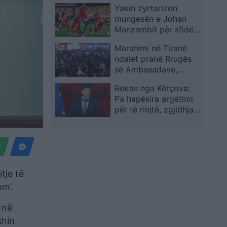
Yakin zyrtarizon
përgjigje të sulmeve
mungesën e Johan
të reja në Ngushticën
Manzambit për sfidën
e Hormuzit
e Zvicrës me
Marshimi në Tiranë
Argjentinën
ndalet pranë Rrugës
së Ambasadave,
protestuesit kërkojnë
Rokas nga Kërçova:
largimin e Ramës: I
Pa hapësira argëtimi
korruptuar!
për të rinjtë, zgjidhja
nuk mund të mbetet
kazinoja dhe bastorja
tje të
om’.
 në
shin