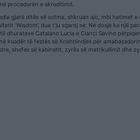
në procedurën e akreditimit.
dia gjatë ditës së sotme, shkruan ajo, mbi hetimet e 
tetit ‘Wisdom’, dua t’ju sqaroj se: Në dosje ka një pa
të dhuratave Catalano Lucia e Cianci Savino përpiqen
në kuadër të festës së Krishtlindjes për amabasadorin
re, shefes së kabinetit, zyrës së matrikullimit dhe zy