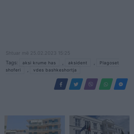
Shtuar
më
25.02.2023 15:25
Tags:
,
,
aksi krume has
aksident
Plagoset
,
shoferi
vdes bashkeshortja