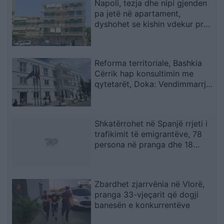
Napoli, tezja dhe nipi gjenden
pa jetë në apartament,
dyshohet se kishin vdekur prej
disa ditësh
Reforma territoriale, Bashkia
Cërrik hap konsultimin me
qytetarët, Doka: Vendimmarrja
të udhëhiqet nga nevojat e
komunitetit
Shkatërrohet në Spanjë rrjeti i
trafikimit të emigrantëve, 78
persona në pranga dhe 18
skafe të sekuestruara
Zbardhet zjarrvënia në Vlorë,
pranga 33-vjeçarit që dogji
banesën e konkurrentëve