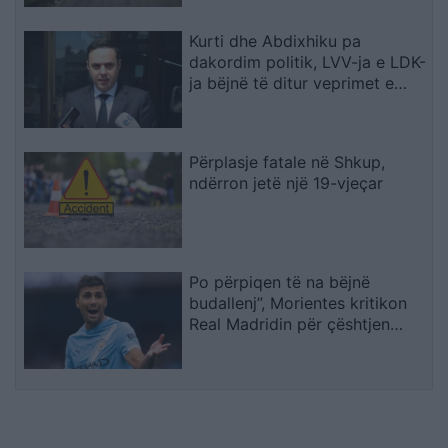
Kurti dhe Abdixhiku pa
dakordim politik, LVV-ja e LDK-
ja bëjnë të ditur veprimet e
radhës
Përplasje fatale në Shkup,
ndërron jetë një 19-vjeçar
Po përpiqen të na bëjnë
budallenj”, Morientes kritikon
Real Madridin për çështjen
Rodri