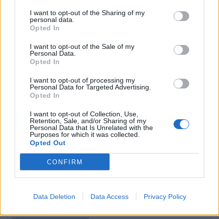
I want to opt-out of the Sharing of my
personal data.
Opted In
Modelet e Inteligjencës
Aksidenti tragjik në Greqi/
I want to opt-out of the Sale of my
Artificiale shkelin
Shqiptari humb gruan dhe
Personal Data.
Opted In
udhëzimet, ndërmarrin
djalin që po shkonin në
veprime të palejuara dhe
punë: Humba gjithçka…
I want to opt-out of processing my
manipulojnë njerëzit
Personal Data for Targeted Advertising.
Opted In
I want to opt-out of Collection, Use,
Retention, Sale, and/or Sharing of my
Personal Data that Is Unrelated with the
Purposes for which it was collected.
Opted Out
Zjarri pranë Athinës,
Ermal Pashaj: Veprimet e
CONFIRM
paraburgoset
Ramës nuk e ndalojnë
kryebashkiaku i Stylidës
protestën, shqiptarët po
nën akuzën e zjarrvënies
rikthejnë besimin te njëri-
Data Deletion
Data Access
Privacy Policy
tjetri
të fundit