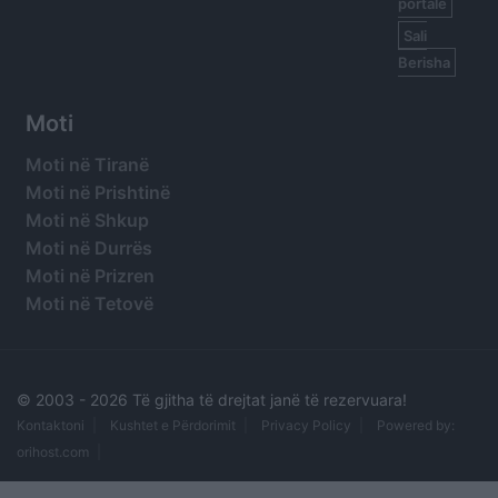
portale
Sali
Berisha
Moti
Moti në Tiranë
Moti në Prishtinë
Moti në Shkup
Moti në Durrës
Moti në Prizren
Moti në Tetovë
© 2003 -
2026 Të gjitha të drejtat janë të rezervuara!
Kontaktoni
Kushtet e Përdorimit
Privacy Policy
Powered by:
orihost.com