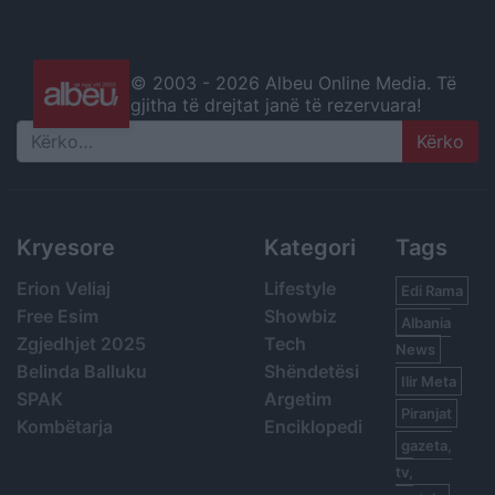
© 2003 -
2026 Albeu Online Media. Të
gjitha të drejtat janë të rezervuara!
Search
Kryesore
Kategori
Tags
Erion Veliaj
Lifestyle
Edi Rama
Free Esim
Showbiz
Albania
Zgjedhjet 2025
Tech
News
Belinda Balluku
Shëndetësi
Ilir Meta
SPAK
Argetim
Piranjat
Kombëtarja
Enciklopedi
gazeta,
tv,