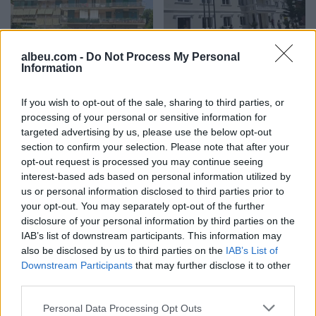
Napoli, tezja dhe nipi
Reforma territoriale,
albeu.com -
Do Not Process My Personal
Information
gjenden pa jetë në
Bashkia Cërrik hap
apartament, dyshohet se
konsultimin me qytetarët,
kishin vdekur prej disa
Doka: Vendimmarrja të
If you wish to opt-out of the sale, sharing to third parties, or
ditësh
udhëhiqet nga nevojat e
processing of your personal or sensitive information for
komunitetit
targeted advertising by us, please use the below opt-out
section to confirm your selection. Please note that after your
opt-out request is processed you may continue seeing
interest-based ads based on personal information utilized by
us or personal information disclosed to third parties prior to
your opt-out. You may separately opt-out of the further
Shkatërrohet në Spanjë
Zbardhet zjarrvënia në
disclosure of your personal information by third parties on the
rrjeti i trafikimit të
Vlorë, pranga 33-vjeçarit
IAB’s list of downstream participants. This information may
emigrantëve, 78 persona
që dogji banesën e
also be disclosed by us to third parties on the
IAB’s List of
në pranga dhe 18 skafe të
konkurrentëve
Downstream Participants
that may further disclose it to other
sekuestruara
third parties.
Personal Data Processing Opt Outs