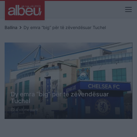
keyboard_arrow_right
Ballina
Dy emra “big” për të zëvendësuar Tuchel
Dy emra “big” për të zëvendësuar
Tuchel
4 vit me parë
schedule