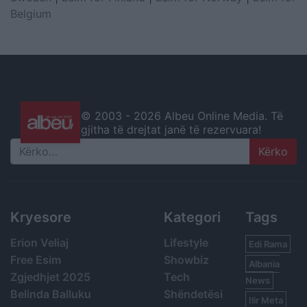
Belgium
© 2003 -
2026 Albeu Online Media. Të
gjitha të drejtat janë të rezervuara!
Search
Kryesore
Kategori
Tags
Erion Veliaj
Lifestyle
Edi Rama
Free Esim
Showbiz
Albania
Zgjedhjet 2025
Tech
News
Belinda Balluku
Shëndetësi
Ilir Meta