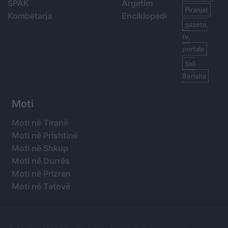
SPAK
Argetim
Piranjat
Kombëtarja
Enciklopedi
gazeta,
tv,
portale
Sali
Berisha
Moti
Moti në Tiranë
Moti në Prishtinë
Moti në Shkup
Moti në Durrës
Moti në Prizren
Moti në Tetovë