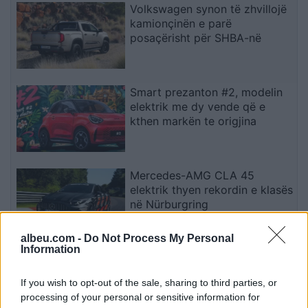
Volkswagen synon të zhvillojë
kamionçinën e parë
posaçërisht për SHBA-në
Smart prezanton #2, modelin
elektrik me dy vende që e
kthen markën te origjina
Mercedes-AMG CLA 45
elektrik thyen rekordin e klasës
në Nürburgring
albeu.com -
Do Not Process My Personal
Information
Alexander-Arnold nis kapitullin
e dytë te Real Madridi, këtë
If you wish to opt-out of the sale, sharing to third parties, or
herë nën drejtimin e Mourinhos
processing of your personal or sensitive information for