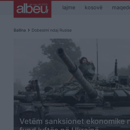
lajme
kosovë
maqed
keyboard_arrow_right
Ballina
Dobesimi ndaj Rusise
Vetëm sanksionet ekonomike nu