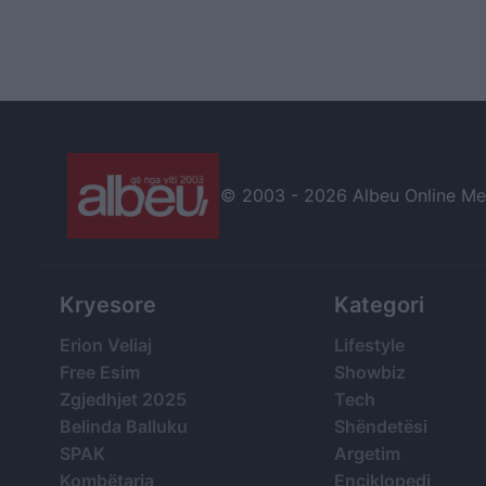
© 2003 -
2026 Albeu Online Medi
Kryesore
Kategori
Erion Veliaj
Lifestyle
Free Esim
Showbiz
Zgjedhjet 2025
Tech
Belinda Balluku
Shëndetësi
SPAK
Argetim
Kombëtarja
Enciklopedi