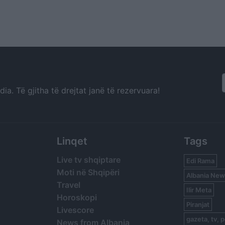
a. Të gjitha të drejtat janë të rezervuara!
Linqet
Tags
Live tv shqiptare
Edi Rama
Moti në Shqipëri
Albania New
Travel
Ilir Meta
Horoskopi
Piranjat
Livescore
gazeta, tv, p
News from Albania