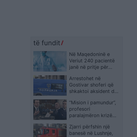
të fundit
Në Maqedoninë e
Veriut 240 pacientë
janë në pritje për
transplant, sistemi i ri
Arrestohet në
për dhurimin e
Gostivar shoferi që
organeve nis nga
shkaktoi aksident dhe
tetori
u largua nga
“Mision i pamundur”,
vendngjarja
profesori
paralajmëron krizë
dhe shpjegon
Zjarri përfshin një
skenarët e
banesë në Lushnje,
koalicioneve