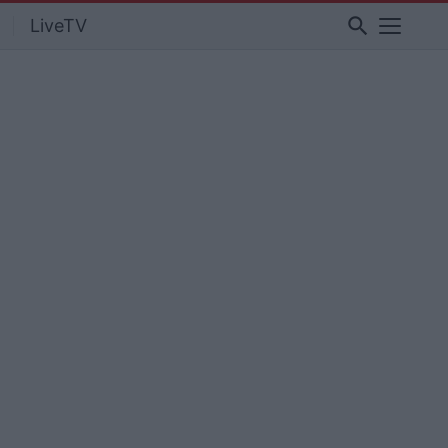
search
LiveTV