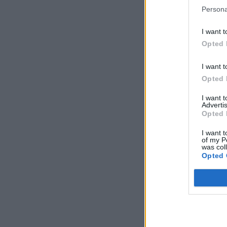
Persona
I want t
Opted 
I want t
Opted 
I want 
Advertis
Opted 
I want t
of my P
was col
Opted 