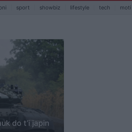
oni
sport
showbiz
lifestyle
tech
moti
k do t’i japin