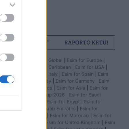
Esim for Global
|
Esim for Europe
|
Esim for Caribbean
|
Esim for USA
|
Esim for Italy
|
Esim for Spain
|
Esim
for Turkey
|
Esim for Germany
|
Esim
for Greece
|
Esim for Asia
|
Esim for
World Cup 2026
|
Esim for Saudi
Arabia
|
Esim for Egypt
|
Esim for
United Arab Emirates
|
Esim for
Balkans
|
Esim for Morocco
|
Esim for
China
|
Esim for United Kingdom
|
Esim