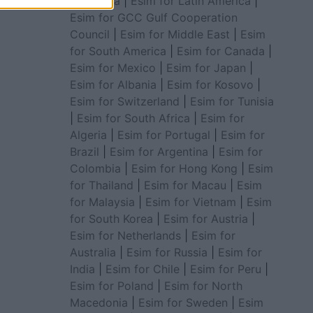
for Africa
|
Esim for Latin America
|
Esim for GCC Gulf Cooperation
Council
|
Esim for Middle East
|
Esim
for South America
|
Esim for Canada
|
Esim for Mexico
|
Esim for Japan
|
Esim for Albania
|
Esim for Kosovo
|
Esim for Switzerland
|
Esim for Tunisia
|
Esim for South Africa
|
Esim for
Algeria
|
Esim for Portugal
|
Esim for
Brazil
|
Esim for Argentina
|
Esim for
Colombia
|
Esim for Hong Kong
|
Esim
for Thailand
|
Esim for Macau
|
Esim
for Malaysia
|
Esim for Vietnam
|
Esim
for South Korea
|
Esim for Austria
|
Esim for Netherlands
|
Esim for
Australia
|
Esim for Russia
|
Esim for
India
|
Esim for Chile
|
Esim for Peru
|
Esim for Poland
|
Esim for North
Macedonia
|
Esim for Sweden
|
Esim