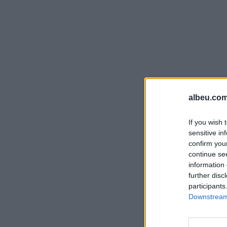
albeu.com
If you wish 
sensitive in
confirm you
continue se
information 
further disc
participants
Downstream 