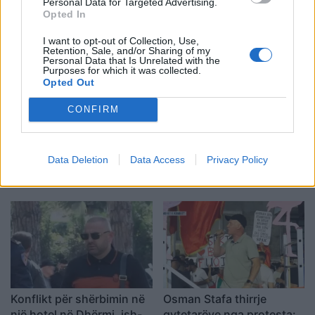
Personal Data for Targeted Advertising.
Këlliçi: Projektligji i
Damaskut lë 2 të vdekur
Opted In
shtatorit i hap rrugë
dhe 13 të plagosur
monopolit, SPAK të
I want to opt-out of Collection, Use,
Retention, Sale, and/or Sharing of my
ndërhyjë
Personal Data that Is Unrelated with the
Purposes for which it was collected.
Opted Out
CONFIRM
Infermierja shqiptare në
Video/ Dy të vrarë dhe 13
Itali shpërthen në lot në
të plagosur nga
Data Deletion
Data Access
Privacy Policy
protestë: Pacientët
shpërthimi i një minibusi
detyrohen të kërkojnë
pranë Damaskut
kurim jashtë vendit
Konflikt për shërbimin në
Osman Stafa thirrje
një hotel në Dhërmi, ish-
qytetarëve nga protesta: