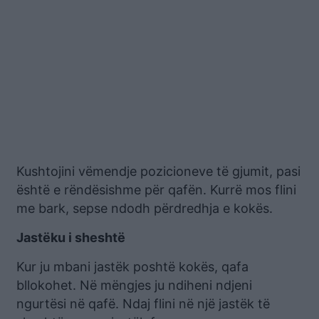
Kushtojini vëmendje pozicioneve të gjumit, pasi
është e rëndësishme për qafën. Kurrë mos flini
me bark, sepse ndodh përdredhja e kokës.
Jastëku i sheshtë
Kur ju mbani jastëk poshtë kokës, qafa
bllokohet. Në mëngjes ju ndiheni ndjeni
ngurtësi në qafë. Ndaj flini në një jastëk të