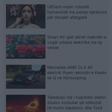
UBTech nxjerr robotët
humanoidë me pamje njerëzore
për shoqëri afatgjatë
Smart #2 sjell sërish makinën e
vogël urbane elektrike me dy
vende
Mercedes-AMG CLA 45
elektrik thyen rekordin e klasës
së tij në Nürburgring
Teleskopi më i fuqishëm diellor
zbulon vorbullat që ndikojnë
në motin hapësinor dhe Tokë