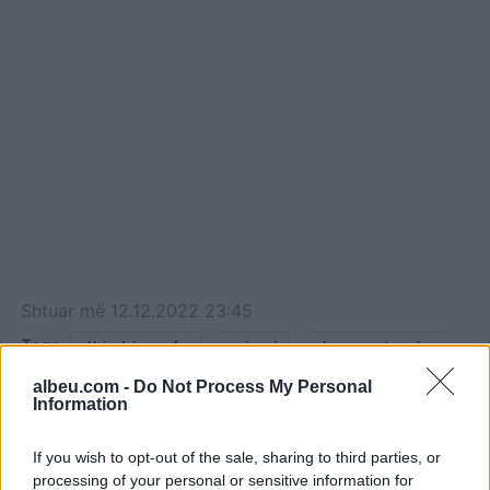
Shtuar
më
12.12.2022 23:45
Tags:
,
,
,
dhimbje qafe
gjumi
kura natyrale
,
,
masazh
postura
tendosje
albeu.com -
Do Not Process My Personal
Information
If you wish to opt-out of the sale, sharing to third parties, or
processing of your personal or sensitive information for