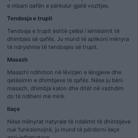
e mbani qafën e përkulur gjatë vozitjes.
Tendosja e trupit
Tendosja e trupit është çelësi i lehtësimit të
dhimbjes së qafës. Ju mund të aplikoni mënyra
të ndryshme të tendosjes së trupit.
Masazh
Masazhi ndihmon në lëvizjen e lëngjeve dhe
qetësimin e dhimbjeve të qafës. Nëse ju bëni
masazh, dhimbja kalon dhe ditët në vazhdim
do të ndiheni më mirë.
Ilaçe
Nëse mënyrat natyrale të ndalimit të dhimbjeve
nuk funksionojnë, ju mund të përdorni ilaçe
anti-inflamatore.