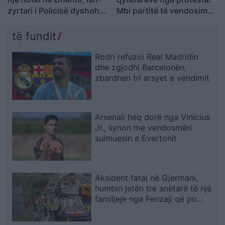
zyrtari i Policisë dyshohet
Mbi partitë të vendosim
se kërcënoi kamerierin
Shqipërinë, ka ardhur
dhe administratorin
koha e brezit të ri
të fundit
Rodri refuzoi Real Madridin
dhe zgjodhi Barcelonën,
zbardhen tri arsyet e vendimit
Arsenali heq dorë nga Vinicius
Jr., synon me vendosmëri
sulmuesin e Evertonit
Aksident fatal në Gjermani,
humbin jetën tre anëtarë të një
familjeje nga Ferizaji që po
ktheheshin nga Kosova