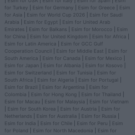
|
Esim for USA
|
Esim for Italy
|
Esim for Spain
|
Esim
for Turkey
|
Esim for Germany
|
Esim for Greece
|
Esim
for Asia
|
Esim for World Cup 2026
|
Esim for Saudi
Arabia
|
Esim for Egypt
|
Esim for United Arab
Emirates
|
Esim for Balkans
|
Esim for Morocco
|
Esim
for China
|
Esim for United Kingdom
|
Esim for Africa
|
Esim for Latin America
|
Esim for GCC Gulf
Cooperation Council
|
Esim for Middle East
|
Esim for
South America
|
Esim for Canada
|
Esim for Mexico
|
Esim for Japan
|
Esim for Albania
|
Esim for Kosovo
|
Esim for Switzerland
|
Esim for Tunisia
|
Esim for
South Africa
|
Esim for Algeria
|
Esim for Portugal
|
Esim for Brazil
|
Esim for Argentina
|
Esim for
Colombia
|
Esim for Hong Kong
|
Esim for Thailand
|
Esim for Macau
|
Esim for Malaysia
|
Esim for Vietnam
|
Esim for South Korea
|
Esim for Austria
|
Esim for
Netherlands
|
Esim for Australia
|
Esim for Russia
|
Esim for India
|
Esim for Chile
|
Esim for Peru
|
Esim
for Poland
|
Esim for North Macedonia
|
Esim for