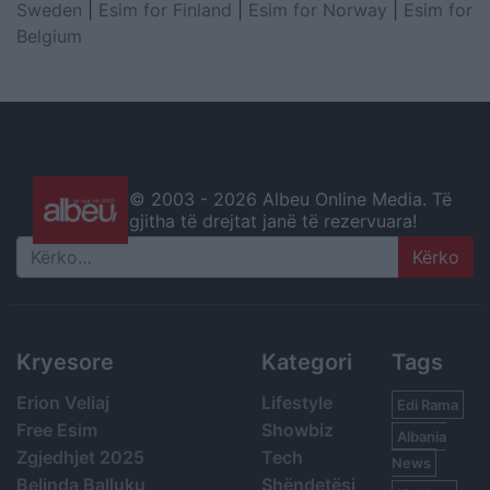
Sweden
|
Esim for Finland
|
Esim for Norway
|
Esim for
Belgium
© 2003 -
2026 Albeu Online Media. Të
gjitha të drejtat janë të rezervuara!
Search
Kryesore
Kategori
Tags
Erion Veliaj
Lifestyle
Edi Rama
Free Esim
Showbiz
Albania
Zgjedhjet 2025
Tech
News
Belinda Balluku
Shëndetësi