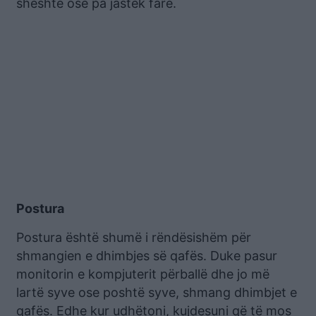
sheshtë ose pa jastëk fare.
Postura
Postura është shumë i rëndësishëm për
shmangien e dhimbjes së qafës. Duke pasur
monitorin e kompjuterit përballë dhe jo më
lartë syve ose poshtë syve, shmang dhimbjet e
qafës. Edhe kur udhëtoni, kujdesuni që të mos