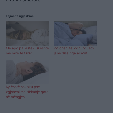
Lajme të ngjashme:
Me apo pa jastëk, si është
Zgjoheni të lodhur? Këto
më mirë të flini?
janë disa nga arsyet
Ky është shkaku pse
zgjoheni me dhimbje qafe
në mëngjes