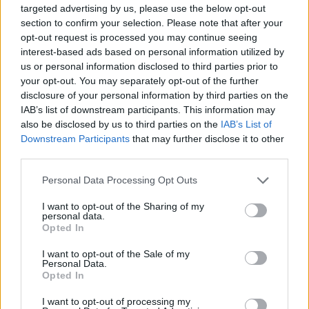
targeted advertising by us, please use the below opt-out
section to confirm your selection. Please note that after your
opt-out request is processed you may continue seeing
interest-based ads based on personal information utilized by
us or personal information disclosed to third parties prior to
your opt-out. You may separately opt-out of the further
disclosure of your personal information by third parties on the
IAB’s list of downstream participants. This information may
also be disclosed by us to third parties on the
IAB’s List of
Hyri me Jet Ski në
Tragjedi në Rrugën e
Downstream Participants
that may further disclose it to other
hapësirën e pushuesve në
Kombit, aksidentohet de
third parties.
Zvërnec, gjobitet me 300
vdes 38-vjeçari nga
mijë lekë drejtuesi
Kosova
Personal Data Processing Opt Outs
I want to opt-out of the Sharing of my
personal data.
Opted In
I want to opt-out of the Sale of my
Personal Data.
Opted In
“Po ngrihet një ministri
Video/ Shpërthimi në një
paralele e Shëndetësisë”/
minibus në periferi të
I want to opt-out of processing my