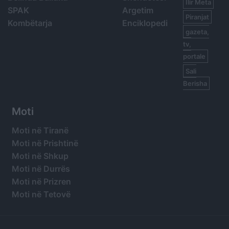
Ilir Meta
SPAK
Argetim
Piranjat
Kombëtarja
Enciklopedi
gazeta,
tv,
portale
Sali
Berisha
Moti
Moti në Tiranë
Moti në Prishtinë
Moti në Shkup
Moti në Durrës
Moti në Prizren
Moti në Tetovë