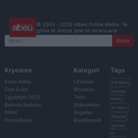
© 2003 -
2026 Albeu Online Media. Të
gjitha të drejtat janë të rezervuara!
Search
Kryesore
Kategori
Tags
Erion Veliaj
Lifestyle
Edi Rama
Free Esim
Showbiz
Albania
Zgjedhjet 2025
Tech
News
Belinda Balluku
Shëndetësi
Ilir Meta
SPAK
Argetim
Piranjat
Kombëtarja
Enciklopedi
gazeta,
tv,