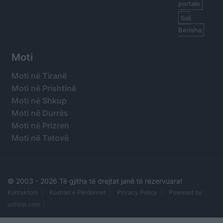
portale
Sali
Berisha
Moti
Moti në Tiranë
Moti në Prishtinë
Moti në Shkup
Moti në Durrës
Moti në Prizren
Moti në Tetovë
© 2003 -
2026 Të gjitha të drejtat janë të rezervuara!
Kontaktoni
Kushtet e Përdorimit
Privacy Policy
Powered by:
orihost.com