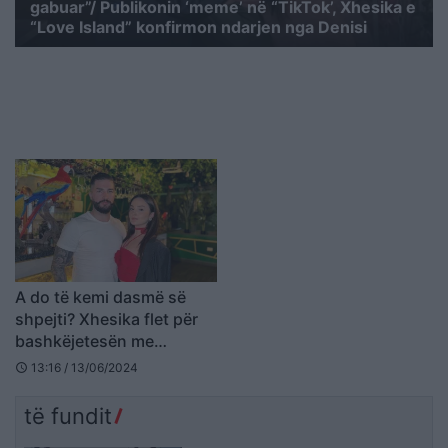
gabuar”/ Publikonin ‘meme’ në “TikTok’, Xhesika e
“Love Island” konfirmon ndarjen nga Denisi
A do të kemi dasmë së
shpejti? Xhesika flet për
bashkëjetesën me
Denisin: Ai e ka në dorë…
13:16 / 13/06/2024
schedule
të fundit