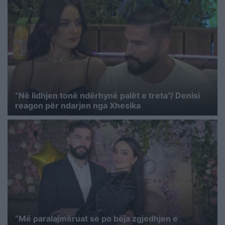
“Në lidhjen tonë ndërhynë palët e treta”/ Denisi
reagon për ndarjen nga Xhesika
“Më paralajmëruat se po bëja zgjedhjen e