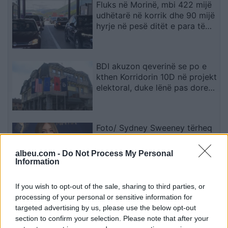
Fluks në Morinë, mbi 422 mijë
udhëtarë në korrik dhe 90 mijë
hyrje në pesë ditët e para të
gushtit
BDI akuzon qeverinë se po e
kthen Korridorin 10D në projekt
elektoral, duke lënë pas dore
Korridorin 8
Foto/ Sydney Sweeney tërheq
vëmendjen me fushatën e re të
markës së saj
albeu.com -
Do Not Process My Personal
Information
If you wish to opt-out of the sale, sharing to third parties, or
Manchester City arkëton 50
processing of your personal or sensitive information for
milionë euro për James
targeted advertising by us, please use the below opt-out
Trafford dhe ruan 20 për qind
section to confirm your selection. Please note that after your
të kartonit