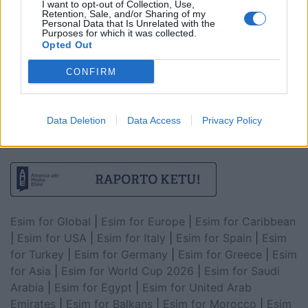
I want to opt-out of Collection, Use,
Retention, Sale, and/or Sharing of my
Personal Data that Is Unrelated with the
Purposes for which it was collected.
Opted Out
CONFIRM
Data Deletion
Data Access
Privacy Policy
Esim for Global
|
Esim for Europe
|
Esim for Caribbean
|
Esim for USA
|
Esim for Italy
|
Esim for Spain
|
Esim
for Turkey
|
Esim for Germany
|
Esim for Greece
|
Esim
for Asia
|
Esim for World Cup 2026
|
Esim for Saudi
Arabia
|
Esim for Egypt
|
Esim for United Arab
Emirates
|
Esim for Balkans
|
Esim for Morocco
|
Esim