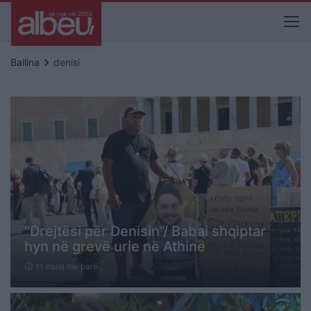
keyboard_arrow_right
Ballina
denisi
“Drejtësi për Denisin”/ Babai shqiptar
hyn në grevë urie në Athinë
11 muaj me parë
schedule