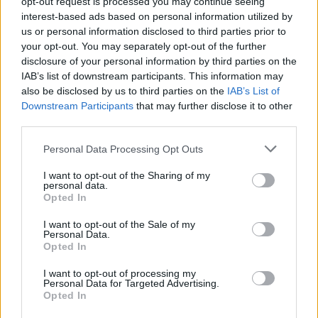
opt-out request is processed you may continue seeing
interest-based ads based on personal information utilized by
Tajlandë/ Nxënësi vrau
us or personal information disclosed to third parties prior to
gjyshërit me armën e gjyshit
your opt-out. You may separately opt-out of the further
dhe më pas qëlloi në shkollë,
disclosure of your personal information by third parties on the
pesë mësues të vdekur
IAB’s list of downstream participants. This information may
also be disclosed by us to third parties on the
IAB’s List of
Downstream Participants
that may further disclose it to other
Aksident tragjik në Greqi/
third parties.
Humbin jetën nënë e bir,
viktimat nga Shqipëria
Personal Data Processing Opt Outs
I want to opt-out of the Sharing of my
personal data.
Opted In
Vigenin: Maqedonia e Veriut
duhet të sigurojë përkrahjen e
I want to opt-out of the Sale of my
qytetarëve bullgarë për
Personal Data.
anëtarësimin në BE
Opted In
I want to opt-out of processing my
Personal Data for Targeted Advertising.
Opted In