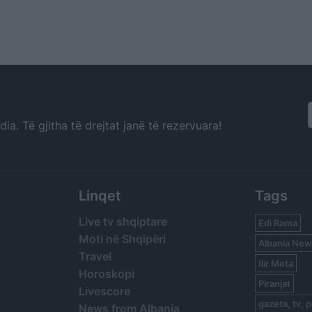
a. Të gjitha të drejtat janë të rezervuara!
Linqet
Tags
Live tv shqiptare
Edi Rama
Moti në Shqipëri
Albania New
Travel
Ilir Meta
Horoskopi
Piranjat
Livescore
gazeta, tv, p
News from Albania