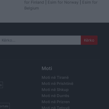
for Finland
|
Esim for Norway
|
Esim for
Belgium
Search
Moti
Moti në Tiranë
Moti në Prishtinë
s
Moti në Shkup
Moti në Durrës
Moti në Prizren
ortale
Moti në Tetovë