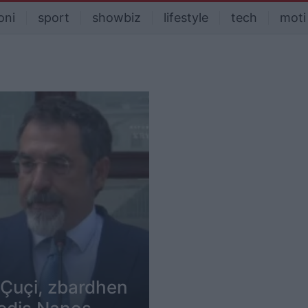
oni
sport
showbiz
lifestyle
tech
moti
 Çuçi, zbardhen