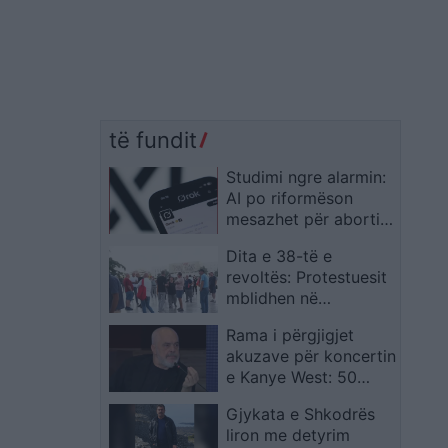
të fundit
Studimi ngre alarmin:
AI po riformëson
mesazhet për abortin,
klimën dhe çështje të
Dita e 38-të e
tjera të ndjeshme
revoltës: Protestuesit
mblidhen në
“Skënderbej”,
Rama i përgjigjet
kërkohet largimi i
akuzave për koncertin
Ramës
e Kanye West: 50
milionë euro? Një
Gjykata e Shkodrës
trillim me bisht akrepi,
liron me detyrim
i krijuar për të