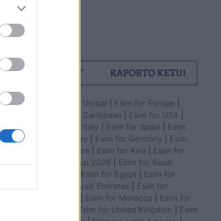
Esim for Global
|
Esim for Europe
|
Esim for Caribbean
|
Esim for USA
|
Esim for Italy
|
Esim for Spain
|
Esim
for Turkey
|
Esim for Germany
|
Esim
for Greece
|
Esim for Asia
|
Esim for
World Cup 2026
|
Esim for Saudi
Arabia
|
Esim for Egypt
|
Esim for
United Arab Emirates
|
Esim for
Balkans
|
Esim for Morocco
|
Esim for
China
|
Esim for United Kingdom
|
Esim