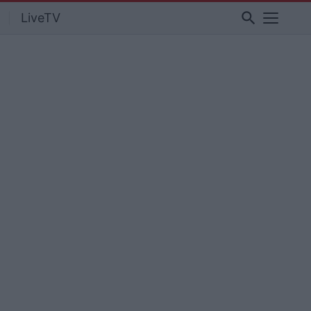
search
LiveTV