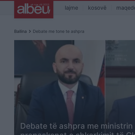
lajme
kosovë
maqed
keyboard_arrow_right
Ballina
Debate me tone te ashpra
Debate të ashpra me ministrin