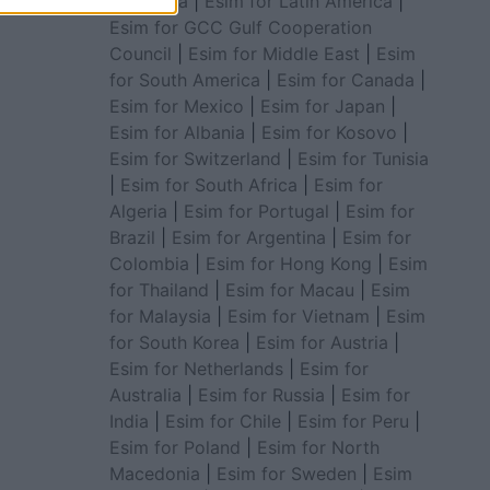
for Africa
|
Esim for Latin America
|
Esim for GCC Gulf Cooperation
Council
|
Esim for Middle East
|
Esim
for South America
|
Esim for Canada
|
Esim for Mexico
|
Esim for Japan
|
Esim for Albania
|
Esim for Kosovo
|
Esim for Switzerland
|
Esim for Tunisia
|
Esim for South Africa
|
Esim for
Algeria
|
Esim for Portugal
|
Esim for
Brazil
|
Esim for Argentina
|
Esim for
Colombia
|
Esim for Hong Kong
|
Esim
for Thailand
|
Esim for Macau
|
Esim
for Malaysia
|
Esim for Vietnam
|
Esim
for South Korea
|
Esim for Austria
|
Esim for Netherlands
|
Esim for
Australia
|
Esim for Russia
|
Esim for
India
|
Esim for Chile
|
Esim for Peru
|
Esim for Poland
|
Esim for North
Macedonia
|
Esim for Sweden
|
Esim