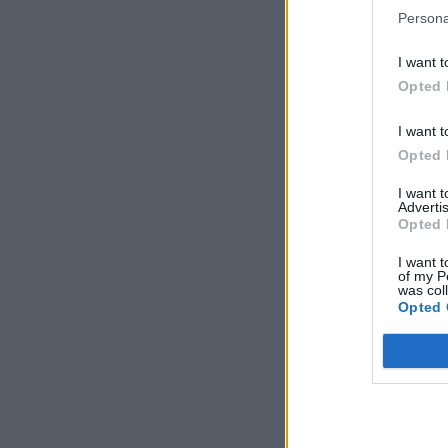
Persona
I want t
Opted 
I want t
Opted 
I want 
Advertis
Opted 
I want t
of my P
was col
Opted 