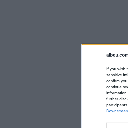
albeu.com
If you wish 
sensitive in
confirm you
continue se
information 
further disc
participants
Downstream 