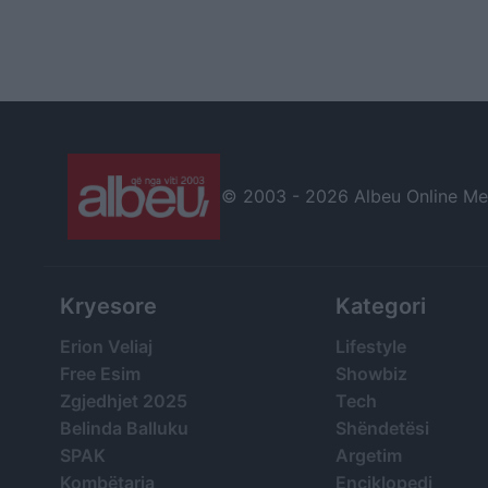
© 2003 -
2026 Albeu Online Medi
Kryesore
Kategori
Erion Veliaj
Lifestyle
Free Esim
Showbiz
Zgjedhjet 2025
Tech
Belinda Balluku
Shëndetësi
SPAK
Argetim
Kombëtarja
Enciklopedi