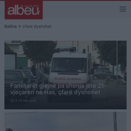
keyboard_arrow_right
Ballina
cfare dyshohet
Familjarët gjejnë pa shenja jete 21-
vjeçaren në Has, çfarë dyshohet
4 vit me parë
schedule