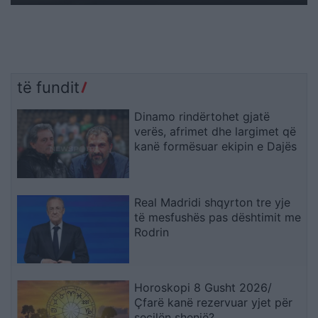
të fundit
Dinamo rindërtohet gjatë
verës, afrimet dhe largimet që
kanë formësuar ekipin e Dajës
Real Madridi shqyrton tre yje
të mesfushës pas dështimit me
Rodrin
Horoskopi 8 Gusht 2026/
Çfarë kanë rezervuar yjet për
secilën shenjë?