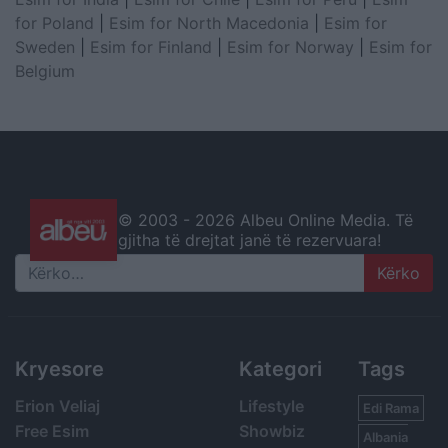
for Poland
|
Esim for North Macedonia
|
Esim for
Sweden
|
Esim for Finland
|
Esim for Norway
|
Esim for
Belgium
© 2003 -
2026 Albeu Online Media. Të
gjitha të drejtat janë të rezervuara!
Search
Kryesore
Kategori
Tags
Erion Veliaj
Lifestyle
Edi Rama
Free Esim
Showbiz
Albania