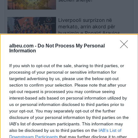
Liverpooli surprizon në
merkato, arrin akord për
huazimin e Ronald Araujos
albeu.com -
Do Not Process My Personal
Information
Strehimoret e së Ardhmes:
Kapsula 35 Mijë Paundëshe
If you wish to opt-out of the sale, sharing to third parties, or
Kundër Plumbave,
processing of your personal or sensitive information for
Shpërthimeve dhe Fatkeqësive
targeted advertising by us, please use the below opt-out
Natyrore
section to confirm your selection. Please note that after your
opt-out request is processed you may continue seeing
Apple hedh në gjyq OpenAI-n
interest-based ads based on personal information utilized by
për përvetësim të paligjshëm
us or personal information disclosed to third parties prior to
të sekreteve industriale
your opt-out. You may separately opt-out of the further
disclosure of your personal information by third parties on the
IAB’s list of downstream participants. This information may
also be disclosed by us to third parties on the
IAB’s List of
Ndeshja Argjentinë–Egjipt
Downstream Participants
that may further disclose it to other
vendos rekord historik në