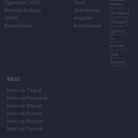
Zgjedhjet 2025
Tech
News
Belinda Balluku
Shëndetësi
Ilir Meta
SPAK
Argetim
Piranjat
Kombëtarja
Enciklopedi
gazeta,
tv,
portale
Sali
Berisha
Moti
Moti në Tiranë
Moti në Prishtinë
Moti në Shkup
Moti në Durrës
Moti në Prizren
Moti në Tetovë