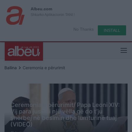
Albeu.com
Shkarko Aplikacionin TANI !
No Thanks
INSTALL
keyboard_arrow_right
Ballina
Ceremonia e përurimit
Ceremonia e përurimit/ Papa Leoni XIV:
Vij para jush si një vëlla që do t’ju
shërbej në besimin dhe lumturinë tuaj
(VIDEO)