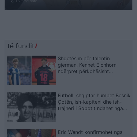
1 vit me parë
schedule
të fundit
Shqetësim për talentin
gjerman, Kennet Eichhorn
ndërpret përkohësisht
karrierën për arsye
shëndetësore
Futbolli shqiptar humbet Besnik
Çotën, ish-kapiteni dhe ish-
trajneri i Sopotit ndahet nga
jeta në moshën 56-vjeçare
Eric Wendt konfirmohet nga