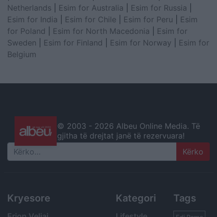
Netherlands
|
Esim for Australia
|
Esim for Russia
|
Esim for India
|
Esim for Chile
|
Esim for Peru
|
Esim
for Poland
|
Esim for North Macedonia
|
Esim for
Sweden
|
Esim for Finland
|
Esim for Norway
|
Esim for
Belgium
© 2003 -
2026 Albeu Online Media. Të
gjitha të drejtat janë të rezervuara!
Search
Kryesore
Kategori
Tags
Erion Veliaj
Lifestyle