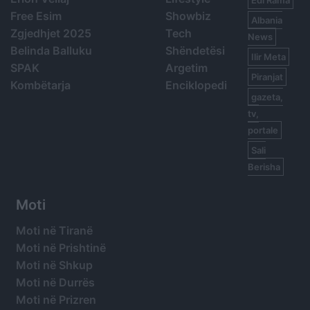
Edi Rama
Free Esim
Showbiz
Albania
Zgjedhjet 2025
Tech
News
Belinda Balluku
Shëndetësi
Ilir Meta
SPAK
Argetim
Piranjat
Kombëtarja
Enciklopedi
gazeta,
tv,
portale
Sali
Berisha
Moti
Moti në Tiranë
Moti në Prishtinë
Moti në Shkup
Moti në Durrës
Moti në Prizren