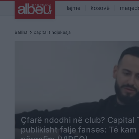
lajme
kosovë
maqed
keyboard_arrow_right
Ballina
capital t ndjekesja
Çfarë ndodhi në club? Capital 
publikisht falje fanses: Të kam