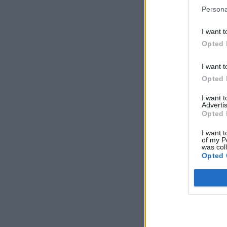
Persona
I want t
Opted 
I want t
Opted 
I want 
Advertis
Opted 
I want t
of my P
was col
Opted 