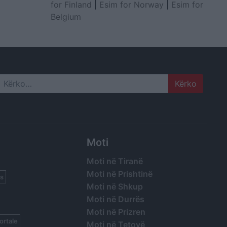
for Finland
|
Esim for Norway
|
Esim for
Belgium
Search
Moti
Moti në Tiranë
Moti në Prishtinë
s
Moti në Shkup
Moti në Durrës
Moti në Prizren
ortale
Moti në Tetovë