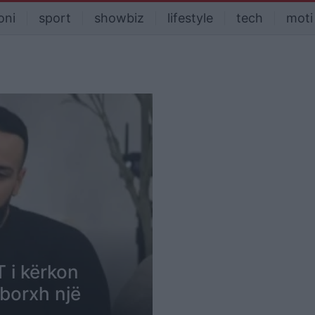
oni
sport
showbiz
lifestyle
tech
moti
T i kërkon
 borxh një