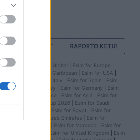
Esim for Global
|
Esim for Europe
|
Esim for Caribbean
|
Esim for USA
|
Esim for Italy
|
Esim for Spain
|
Esim
for Turkey
|
Esim for Germany
|
Esim
for Greece
|
Esim for Asia
|
Esim for
World Cup 2026
|
Esim for Saudi
Arabia
|
Esim for Egypt
|
Esim for
United Arab Emirates
|
Esim for
Balkans
|
Esim for Morocco
|
Esim for
China
|
Esim for United Kingdom
|
Esim