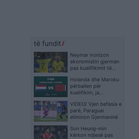
të fundit
Neymar ironizon
ekonomistin gjerman
pas kualifikimit të
Brazilit: Provoje sërish
Holanda dhe Maroku
në Botërorin e
përballen për
ardhshëm
kualifikim, ja
formacionet zyrtare
VIDEO/ Vjen befasia e
parë, Paraguai
eliminon Gjermaninë
Son Heung-min
kërkon ndjesë pas