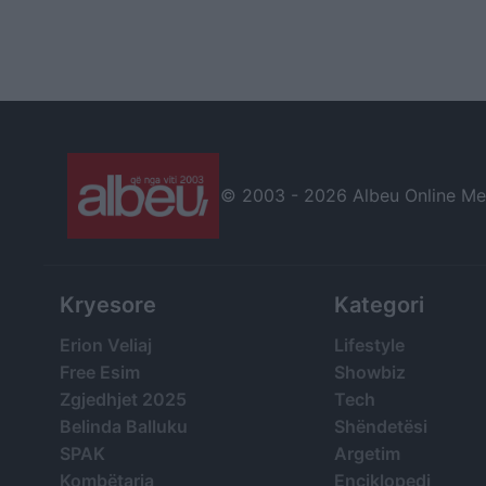
© 2003 -
2026 Albeu Online Medi
Kryesore
Kategori
Erion Veliaj
Lifestyle
Free Esim
Showbiz
Zgjedhjet 2025
Tech
Belinda Balluku
Shëndetësi
SPAK
Argetim
Kombëtarja
Enciklopedi