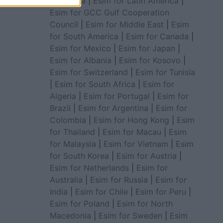
for Africa
|
Esim for Latin America
|
Esim for GCC Gulf Cooperation
Council
|
Esim for Middle East
|
Esim
for South America
|
Esim for Canada
|
Esim for Mexico
|
Esim for Japan
|
Esim for Albania
|
Esim for Kosovo
|
Esim for Switzerland
|
Esim for Tunisia
|
Esim for South Africa
|
Esim for
Algeria
|
Esim for Portugal
|
Esim for
Brazil
|
Esim for Argentina
|
Esim for
Colombia
|
Esim for Hong Kong
|
Esim
for Thailand
|
Esim for Macau
|
Esim
for Malaysia
|
Esim for Vietnam
|
Esim
for South Korea
|
Esim for Austria
|
Esim for Netherlands
|
Esim for
Australia
|
Esim for Russia
|
Esim for
India
|
Esim for Chile
|
Esim for Peru
|
Esim for Poland
|
Esim for North
Macedonia
|
Esim for Sweden
|
Esim