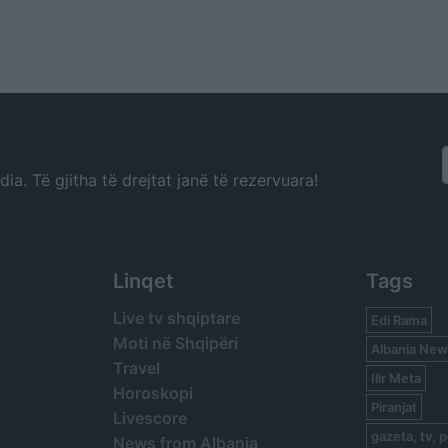
a. Të gjitha të drejtat janë të rezervuara!
Linqet
Tags
Live tv shqiptare
Edi Rama
Moti në Shqipëri
Albania New
Travel
Ilir Meta
Horoskopi
Piranjat
Livescore
gazeta, tv, p
News from Albania