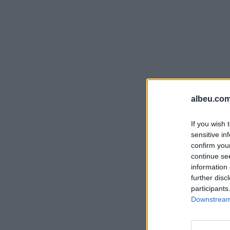
albeu.com
If you wish 
sensitive in
confirm you
continue se
information 
further disc
participants
Downstream 