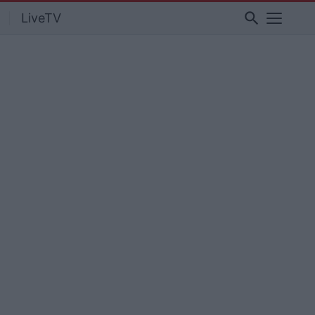
search
LiveTV