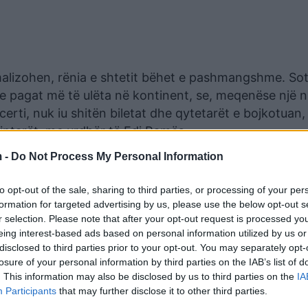
alizohen, rënia e shtetit bëhet e pashmangshme. Sot
e pagat më të ulëta në kontinent, se, meqenëse një nx
erti, nuk iu shitën biletat dhe qytetarët e bojkotuan,
iptarët, me urdhër të Edi Ramës.
 -
Do Not Process My Personal Information
Janë paratë e qytetarëve shqiptarë, të cilët nuk gjejnë
rin pagat dhe pensionet më të ulëta në rajon dhe përf
to opt-out of the sale, sharing to third parties, or processing of your per
 i shtetit nuk është fond për të financuar aktivitet
formation for targeted advertising by us, please use the below opt-out s
r selection. Please note that after your opt-out request is processed y
eing interest-based ads based on personal information utilized by us or
disclosed to third parties prior to your opt-out. You may separately opt-
losure of your personal information by third parties on the IAB’s list of
. This information may also be disclosed by us to third parties on the
IA
Participants
that may further disclose it to other third parties.