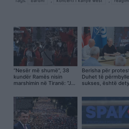
Tags:
,
,
bardhi
koncerti i kanye west
reagim
“Nesër më shumë”, 38
Berisha për protes
kundër Ramës nisin
Duhet të përmbyll
marshimin në Tiranë: “Ju
sukses, është det
erdhi fundi”
ndaj martirëve të li