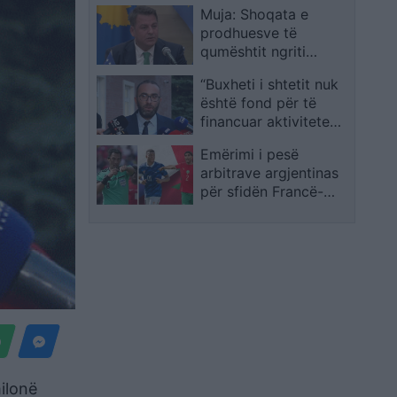
Muja: Shoqata e
prodhuesve të
qumështit ngriti
alarmin për rritjen
“Buxheti i shtetit nuk
dhjetëfish të importit
është fond për të
të qumështit pluhur
financuar aktivitete
dhe trefishimin e vajit
private”. Bardhi: Të
të palmës
Emërimi i pesë
anulohet koncerti i
arbitrave argjentinas
Kanye West, qytetarët
për sfidën Francë-
e bojkotuan
Marok ndez polemika
ilonë