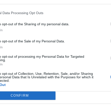
l Data Processing Opt Outs
o opt-out of the Sharing of my personal data.
In
shtu siç është vepruar edhe në disa vende europiane.
o opt-out of the Sale of my Personal Data.
a taksat e tyre për pasojat e një aktiviteti privat ap
In
to opt-out of processing my Personal Data for Targeted
ing.
In
o opt-out of Collection, Use, Retention, Sale, and/or Sharing
“The state budget is not a fund to
ersonal Data that Is Unrelated with the Purposes for which it
private activities.” Bardhi: Kanye 
lected.
concert should be canceled, citiz
Out
boycotted it
Kreu i Grupit Parlamentar të Partis
CONFIRM
Demokratike, Gazment Bardhi ka 
pasi qeveria dha 4 milonë euro pë
konceritin e këngëtarit me famë b