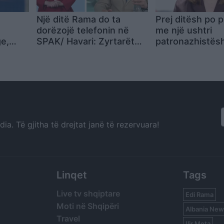
Një ditë Rama do ta
Prej ditësh po 
dorëzojë telefonin në
me një ushtri
e,
SPAK/ Havari: Zyrtarët
patronazhistës
nga ai
që ndërhynë në ligj duhet
Koçeku: Me lën
n lëndë
të hetohen si Balluku,
mandatin e kam 
kanë kryer akt kriminal
por nuk jam mës
hap rrugën “të
a. Të gjitha të drejtat janë të rezervuara!
Linqet
Tags
Live tv shqiptare
Edi Rama
Moti në Shqipëri
Albania New
Travel
Ilir Meta