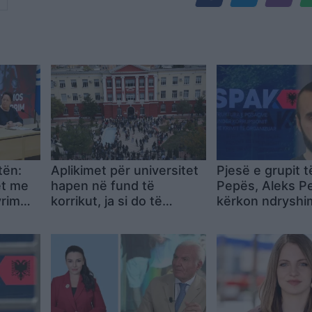
tën:
Aplikimet për universitet
Pjesë e grupit t
et me
hapen në fund të
Pepës, Aleks P
yrim
korrikut, ja si do të
kërkon ndryshi
risë
zhvillohet procesi dhe
masës së sigur
afati përfundimtar