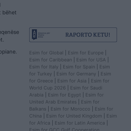
l
t bëhet
meqenëse
t.
ropiane.
Esim for Global
|
Esim for Europe
|
Esim for Caribbean
|
Esim for USA
|
Esim for Italy
|
Esim for Spain
|
Esim
for Turkey
|
Esim for Germany
|
Esim
for Greece
|
Esim for Asia
|
Esim for
World Cup 2026
|
Esim for Saudi
Arabia
|
Esim for Egypt
|
Esim for
United Arab Emirates
|
Esim for
Balkans
|
Esim for Morocco
|
Esim for
China
|
Esim for United Kingdom
|
Esim
for Africa
|
Esim for Latin America
|
Esim for GCC Gulf Cooperation