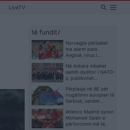
search
LiveTV
të fundit
Norvegjia përballet
me alarm para
Anglisë, virus i
panjohur godet
Në Ankara mbahet
kombëtaren
samiti dyditor i NATO-
s, publikohet
fotografia familjare e
Përplasje në BE për
liderëve të vendeve
rrugëtimin europian të
anëtare
Serbisë, vendet
anëtare të ndara për
Atletico Madrid synon
hapjen e Kapitullit 3
Mohamed Salah si
përforcimin më të
madh të verës