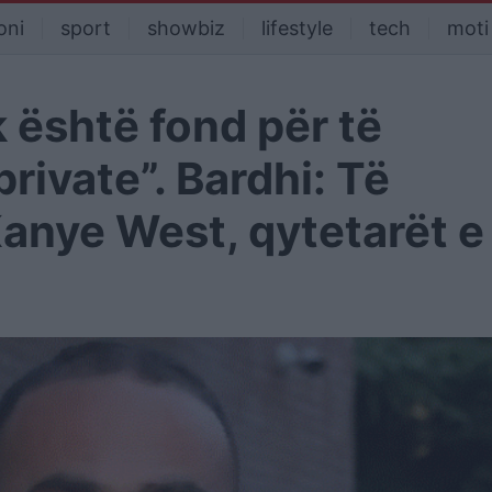
oni
sport
showbiz
lifestyle
tech
moti
k është fond për të
private”. Bardhi: Të
Kanye West, qytetarët e