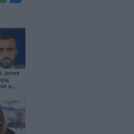
ë Jetmir
epaj
min e
isë