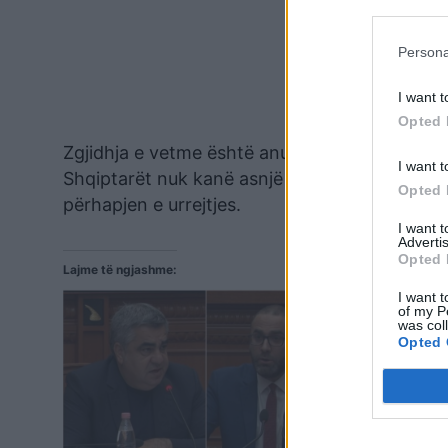
Persona
I want t
Opted 
Zgjidhja e vetme është anulimi i koncertit, a
I want t
Shqiptarët nuk kanë asnjë arsye të paguajnë ng
Opted 
përhapjen e urrejtjes.
I want 
Advertis
Opted 
Lajme të ngjashme:
I want t
of my P
was col
Opted 