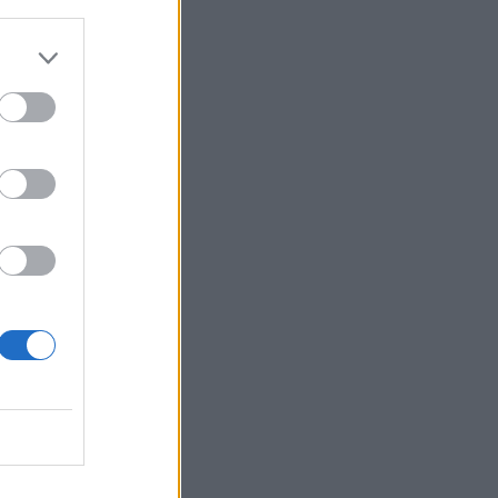
Belgium
o për
 finance
West
ens
ë
reaguar
r
otërore