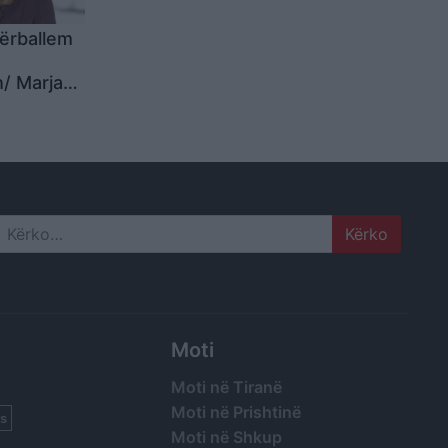
përballem
h/ Marjana
ë
të lehtë,
uar t’i
 keqes”…
Search
Moti
Moti në Tiranë
Moti në Prishtinë
s
Moti në Shkup