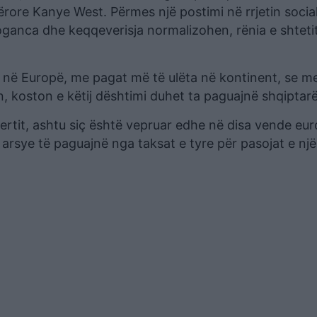
rore Kanye West. Përmes një postimi në rrjetin socia
oganca dhe keqqeverisja normalizohen, rënia e shteti
ër në Europë, me pagat më të ulëta në kontinent, se 
n, koston e këtij dështimi duhet ta paguajnë shqiptarë
ncertit, ashtu siç është vepruar edhe në disa vende eu
arsye të paguajnë nga taksat e tyre për pasojat e një