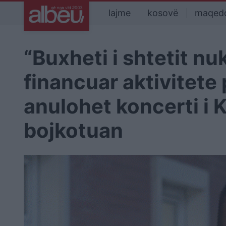
lajme
kosovë
maqed
“Buxheti i shtetit nu
financuar aktivitete 
anulohet koncerti i 
bojkotuan