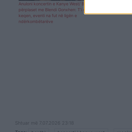
Anuloni koncertin e Kanye West/ Bardhi
4 mln euro 
përplaset me Blendi Gonxhen: T’i merrni të
Bardhi: Do 
keqen, eventi na fut në ligën e
ndërkombëtarëve
Shtuar
më
7.07.2026 23:18