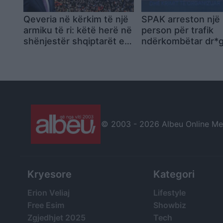
Qeveria në kërkim të një
SPAK arreston një
armiku të ri: këtë herë në
person për trafik
shënjestër shqiptarët e
ndërkombëtar dr*g
Kosovës dhe
grupi që drejtohej 
Maqedonisë së Veriut
trafikoi mbi 2.4 to
narkotike
© 2003 -
2026 Albeu Online Medi
Kryesore
Kategori
Erion Veliaj
Lifestyle
Free Esim
Showbiz
Zgjedhjet 2025
Tech