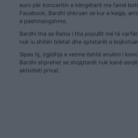
euro për konceritin e këngëtarit me famë botë
Facebook, Bardhi shkruan se kur e keqja, arr
e pashmangshme.
Bardhi tha se Rama i tha popullit më të varf
nuk iu shitën biletat dhe qytetarët e bojkotua
Sipas tij, zgjidhja e vetme është anulimi i ko
Bardhi shprehet se shqiptarët nuk kanë asnjë 
aktiviteti privat.