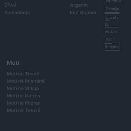
Ilir Meta
SPAK
Argetim
Piranjat
Kombëtarja
Enciklopedi
gazeta,
tv,
portale
Sali
Berisha
Moti
Moti në Tiranë
Moti në Prishtinë
Moti në Shkup
Moti në Durrës
Moti në Prizren
Moti në Tetovë