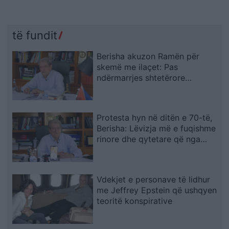
të fundit
Berisha akuzon Ramën për
skemë me ilaçet: Pas
ndërmarrjes shtetërore
qëndron një tjetër “Yfet”, KAYO
e përfshirë në trafik armësh
Protesta hyn në ditën e 70-të,
Berisha: Lëvizja më e fuqishme
rinore dhe qytetare që nga
vitet ’90
Vdekjet e personave të lidhur
me Jeffrey Epstein që ushqyen
teoritë konspirative