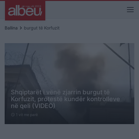
keyboard_arrow_right
Ballina
burgut të Korfuzit
Shqiptarët i vënë zjarrin burgut të
Korfuzit, protestë kundër kontrolleve
në qeli (VIDEO)
1 vit me parë
schedule