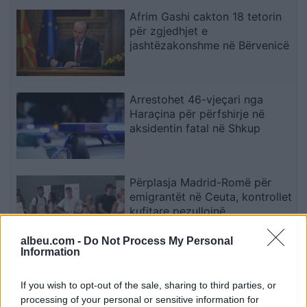
Afrim Gashi cakton 18 tetorin
për zgjedhjet e
jashtëzakonshme në Bërvenicë
Arrestohet 46-vjeçari nga
Haraçina për përfshirje në
aksidentin fatal në Shkup
Përplasja Madrid-Romë për
emigrantët në Ceuta, kontrollet
kufitare pezullojnë
përkohësisht Shengenin
albeu.com -
Do Not Process My Personal
Information
Albin Kurti shpjegon arsyen
pse nuk propozoi kandidat për
If you wish to opt-out of the sale, sharing to third parties, or
kryetar të Kuvendit
processing of your personal or sensitive information for