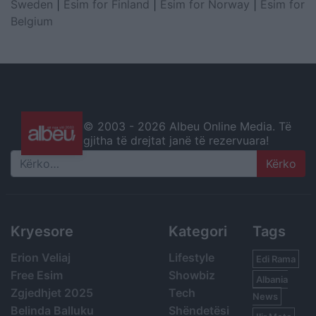
Sweden
|
Esim for Finland
|
Esim for Norway
|
Esim for
Belgium
© 2003 -
2026 Albeu Online Media. Të
gjitha të drejtat janë të rezervuara!
Search
Kryesore
Kategori
Tags
Erion Veliaj
Lifestyle
Edi Rama
Free Esim
Showbiz
Albania
Zgjedhjet 2025
Tech
News
Belinda Balluku
Shëndetësi