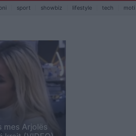
oni
sport
showbiz
lifestyle
tech
moti
s mes Arjolës