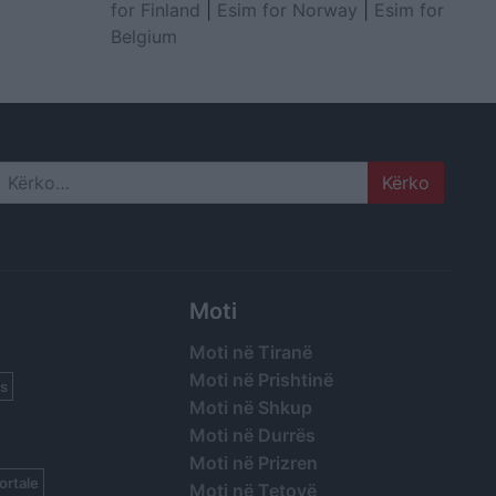
for Finland
|
Esim for Norway
|
Esim for
Belgium
Search
Moti
Moti në Tiranë
Moti në Prishtinë
s
Moti në Shkup
Moti në Durrës
Moti në Prizren
ortale
Moti në Tetovë