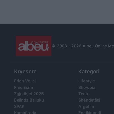
© 2003 -
2026 Albeu Online Medi
Kryesore
Kategori
Erion Veliaj
Lifestyle
Free Esim
Showbiz
Zgjedhjet 2025
Tech
Belinda Balluku
Shëndetësi
SPAK
Argetim
Kombëtarja
Enciklopedi