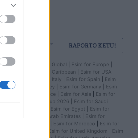
Esim for Global
|
Esim for Europe
|
Esim for Caribbean
|
Esim for USA
|
Esim for Italy
|
Esim for Spain
|
Esim
for Turkey
|
Esim for Germany
|
Esim
for Greece
|
Esim for Asia
|
Esim for
World Cup 2026
|
Esim for Saudi
Arabia
|
Esim for Egypt
|
Esim for
United Arab Emirates
|
Esim for
Balkans
|
Esim for Morocco
|
Esim for
China
|
Esim for United Kingdom
|
Esim