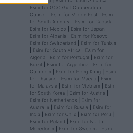
for Africa
|
Esim for Latin America
|
Esim for GCC Gulf Cooperation
Council
|
Esim for Middle East
|
Esim
for South America
|
Esim for Canada
|
Esim for Mexico
|
Esim for Japan
|
Esim for Albania
|
Esim for Kosovo
|
Esim for Switzerland
|
Esim for Tunisia
|
Esim for South Africa
|
Esim for
Algeria
|
Esim for Portugal
|
Esim for
Brazil
|
Esim for Argentina
|
Esim for
Colombia
|
Esim for Hong Kong
|
Esim
for Thailand
|
Esim for Macau
|
Esim
for Malaysia
|
Esim for Vietnam
|
Esim
for South Korea
|
Esim for Austria
|
Esim for Netherlands
|
Esim for
Australia
|
Esim for Russia
|
Esim for
India
|
Esim for Chile
|
Esim for Peru
|
Esim for Poland
|
Esim for North
Macedonia
|
Esim for Sweden
|
Esim