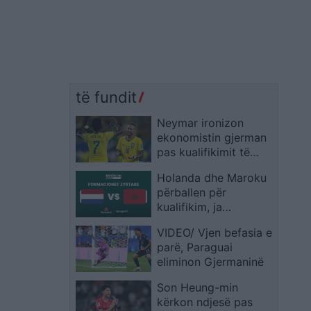
të fundit
Neymar ironizon
ekonomistin gjerman
pas kualifikimit të
Brazilit: Provoje sërish
Holanda dhe Maroku
në Botërorin e
përballen për
ardhshëm
kualifikim, ja
formacionet zyrtare
VIDEO/ Vjen befasia e
parë, Paraguai
eliminon Gjermaninë
Son Heung-min
kërkon ndjesë pas