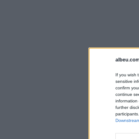
albeu.com
If you wish 
sensitive in
confirm you
continue se
information 
further disc
participants
Downstream 