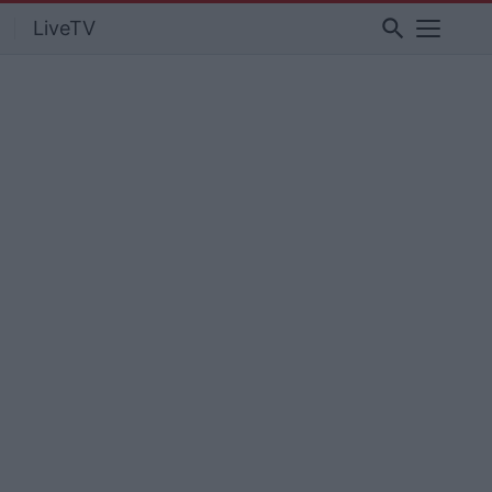
search
LiveTV