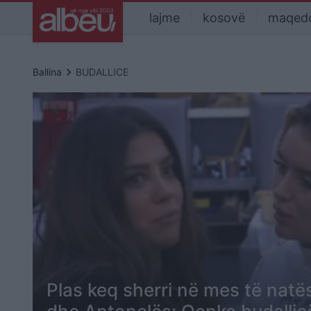
lajme
kosovë
maqed
keyboard_arrow_right
Ballina
BUDALLICE
Plas keq sherri në mes të natë