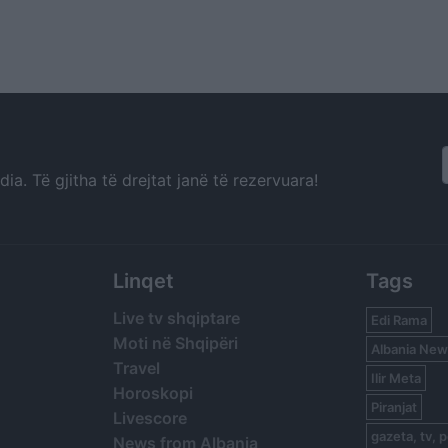
a. Të gjitha të drejtat janë të rezervuara!
Linqet
Tags
Live tv shqiptare
Edi Rama
Moti në Shqipëri
Albania New
Travel
Ilir Meta
Horoskopi
Piranjat
Livescore
gazeta, tv, p
News from Albania