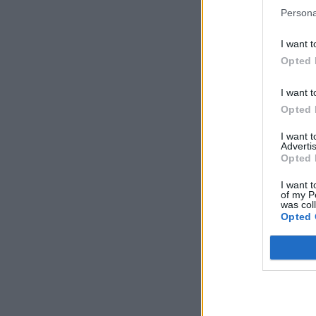
Persona
I want t
Opted 
I want t
Opted 
I want 
Advertis
Opted 
I want t
of my P
was col
Opted 