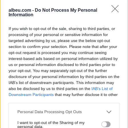
Moskës dhe Kievit
Rusia mund të presë deri
albeu.com -
Do Not Process My Personal
armëpushim në Detin e Zi
në 50 mijë trupa nga
Information
Koreja e Veriut
If you wish to opt-out of the sale, sharing to third parties, or
processing of your personal or sensitive information for
targeted advertising by us, please use the below opt-out
section to confirm your selection. Please note that after your
opt-out request is processed you may continue seeing
interest-based ads based on personal information utilized by
Senati konfirmon me
Sulmet ruse godasin
us or personal information disclosed to third parties prior to
rezultat të ngushtë ish-
zonat pranë Kievit, vriten
your opt-out. You may separately opt-out of the further
avokatin e Trumpit si
tre persona, përfshirë një
disclosure of your personal information by third parties on the
IAB’s list of downstream participants. This information may
Prokuror të Përgjithshëm
fëmijë
also be disclosed by us to third parties on the
IAB’s List of
të SHBA-së
Downstream Participants
that may further disclose it to other
third parties.
Personal Data Processing Opt Outs
I want to opt-out of the Sharing of my
personal data.