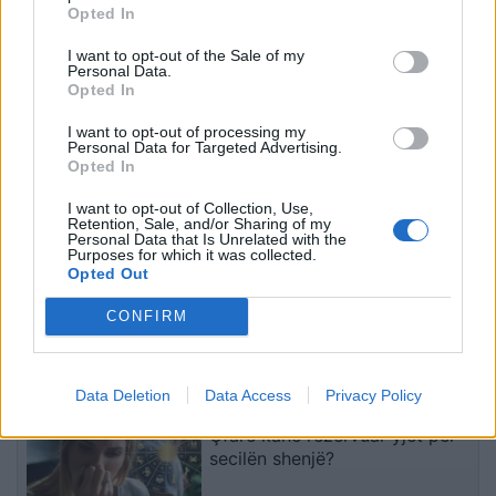
Ukraina arrin marrëveshje
Videoja e rrallë e liderit
Opted In
me SHBA-në për furnizime
suprem publikohet nga
mujore me raketa Patriot
Irani, mister mbi
I want to opt-out of the Sale of my
Personal Data.
shëndetin e Mojtaba
Opted In
Khameneit
I want to opt-out of processing my
Personal Data for Targeted Advertising.
Opted In
I want to opt-out of Collection, Use,
Retention, Sale, and/or Sharing of my
Personal Data that Is Unrelated with the
Purposes for which it was collected.
Zelensky kërkon më
Zelensky pas takimit me
Opted Out
shumë sisteme të
Vuçiçin: Ukraina nuk e
mbrojtjes ajrore: Raketa
ndryshon qëndrimin, nuk
CONFIRM
që vjen drejt nesh vret
do ta njohë Kosovën
njerëz
të fundit
Data Deletion
Data Access
Privacy Policy
Horoskopi 9 Gusht 2026/
Çfarë kanë rezervuar yjet për
secilën shenjë?