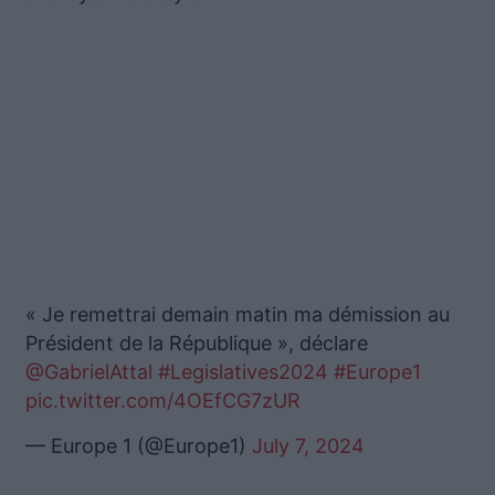
« Je remettrai demain matin ma démission au
Président de la République », déclare
@GabrielAttal
#Legislatives2024
#Europe1
pic.twitter.com/4OEfCG7zUR
— Europe 1 (@Europe1)
July 7, 2024