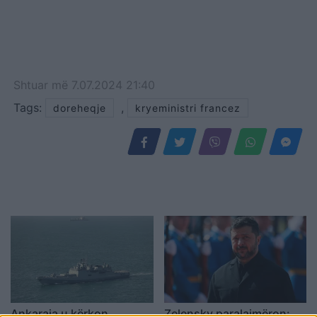
Shtuar
më
7.07.2024 21:40
Tags:
,
doreheqje
kryeministri francez
Ankaraja u kërkon
Zelensky paralajmëron: