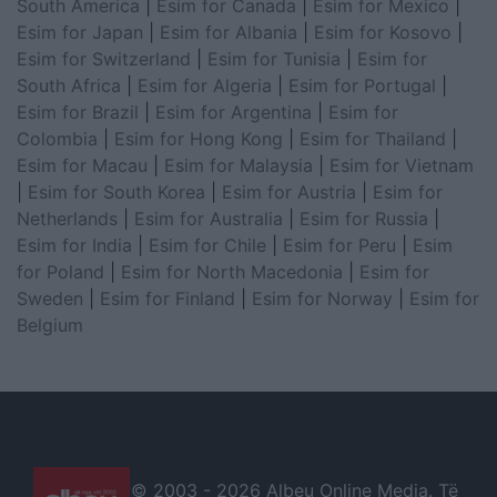
South America
|
Esim for Canada
|
Esim for Mexico
|
Esim for Japan
|
Esim for Albania
|
Esim for Kosovo
|
Esim for Switzerland
|
Esim for Tunisia
|
Esim for
South Africa
|
Esim for Algeria
|
Esim for Portugal
|
Esim for Brazil
|
Esim for Argentina
|
Esim for
Colombia
|
Esim for Hong Kong
|
Esim for Thailand
|
Esim for Macau
|
Esim for Malaysia
|
Esim for Vietnam
|
Esim for South Korea
|
Esim for Austria
|
Esim for
Netherlands
|
Esim for Australia
|
Esim for Russia
|
Esim for India
|
Esim for Chile
|
Esim for Peru
|
Esim
for Poland
|
Esim for North Macedonia
|
Esim for
Sweden
|
Esim for Finland
|
Esim for Norway
|
Esim for
Belgium
© 2003 -
2026 Albeu Online Media. Të