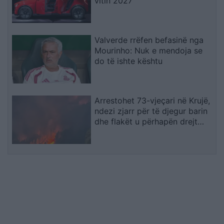
vitin 2027
Valverde rrëfen befasinë nga
Mourinho: Nuk e mendoja se
do të ishte kështu
Arrestohet 73-vjeçari në Krujë,
ndezi zjarr për të djegur barin
dhe flakët u përhapën drejt
malit