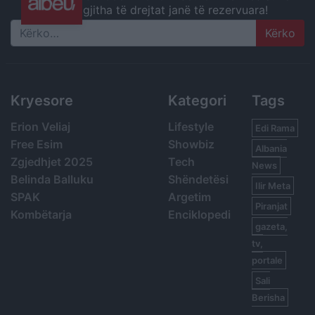
gjitha të drejtat janë të rezervuara!
Search
Kryesore
Kategori
Tags
Erion Veliaj
Lifestyle
Edi Rama
Free Esim
Showbiz
Albania
Zgjedhjet 2025
Tech
News
Belinda Balluku
Shëndetësi
Ilir Meta
SPAK
Argetim
Piranjat
Kombëtarja
Enciklopedi
gazeta,
tv,
portale
Sali
Berisha