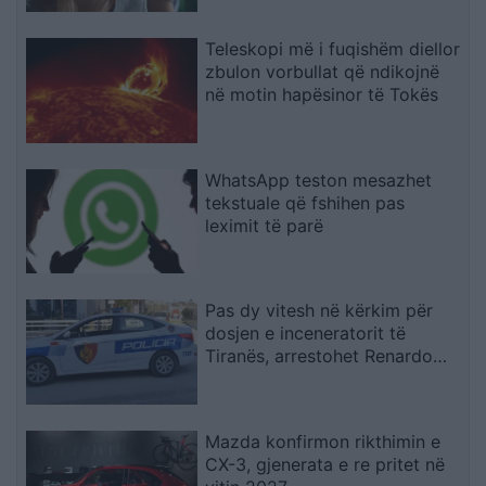
Teleskopi më i fuqishëm diellor
zbulon vorbullat që ndikojnë
në motin hapësinor të Tokës
WhatsApp teston mesazhet
tekstuale që fshihen pas
leximit të parë
Pas dy vitesh në kërkim për
dosjen e inceneratorit të
Tiranës, arrestohet Renardo
Nallbani në Palasë
Mazda konfirmon rikthimin e
CX-3, gjenerata e re pritet në