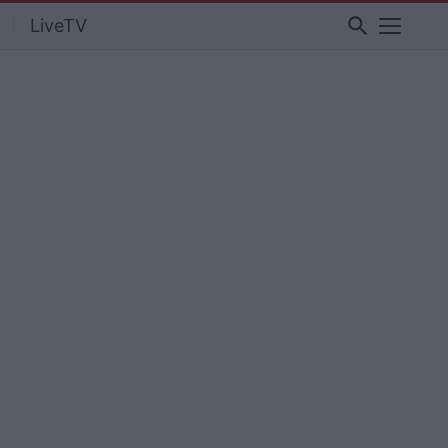
search
LiveTV