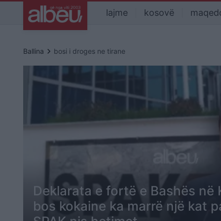
lajme
kosovë
maqed
keyboard_arrow_right
Ballina
bosi i droges ne tirane
Deklarata e fortë e Bashës në 
bos kokaine ka marrë një kat pa