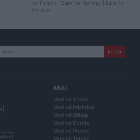
for Finland
|
Esim for Norway
|
Esim for
Belgium
Search
Moti
Moti në Tiranë
Moti në Prishtinë
s
Moti në Shkup
Moti në Durrës
Moti në Prizren
ortale
Moti në Tetovë