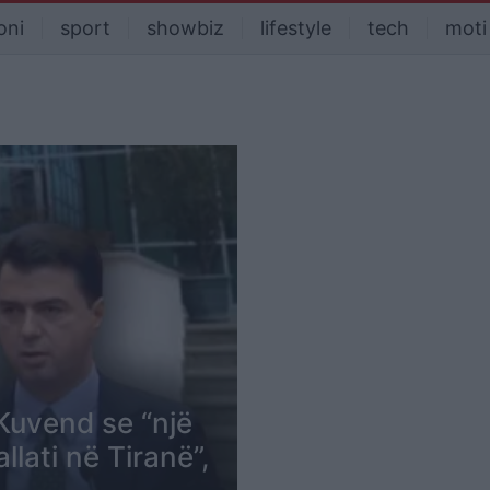
oni
sport
showbiz
lifestyle
tech
moti
Kuvend se “një
llati në Tiranë”,