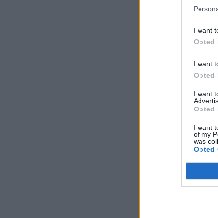
Persona
I want t
Opted 
I want t
Opted 
I want 
Advertis
Opted 
I want t
of my P
was col
Opted 