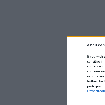
albeu.com
If you wish 
sensitive in
confirm you
continue se
information 
further disc
participants
Downstream 