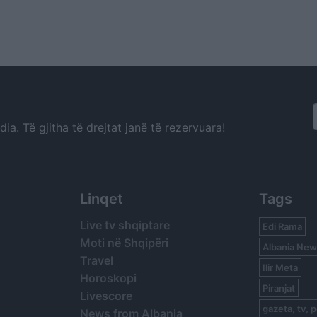
a. Të gjitha të drejtat janë të rezervuara!
Linqet
Tags
Live tv shqiptare
Edi Rama
Moti në Shqipëri
Albania New
Travel
Ilir Meta
Horoskopi
Piranjat
Livescore
gazeta, tv, p
News from Albania