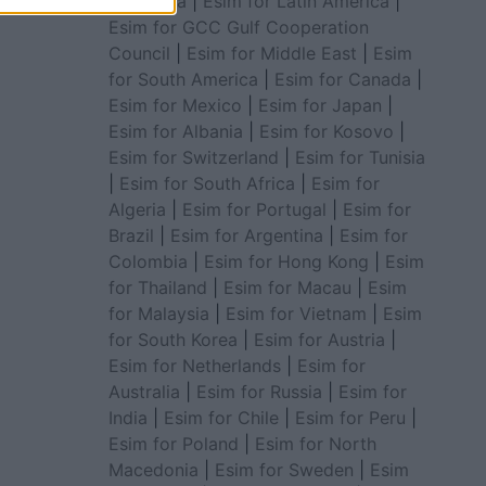
for Africa
|
Esim for Latin America
|
Esim for GCC Gulf Cooperation
Council
|
Esim for Middle East
|
Esim
for South America
|
Esim for Canada
|
Esim for Mexico
|
Esim for Japan
|
Esim for Albania
|
Esim for Kosovo
|
Esim for Switzerland
|
Esim for Tunisia
|
Esim for South Africa
|
Esim for
Algeria
|
Esim for Portugal
|
Esim for
Brazil
|
Esim for Argentina
|
Esim for
Colombia
|
Esim for Hong Kong
|
Esim
for Thailand
|
Esim for Macau
|
Esim
for Malaysia
|
Esim for Vietnam
|
Esim
for South Korea
|
Esim for Austria
|
Esim for Netherlands
|
Esim for
Australia
|
Esim for Russia
|
Esim for
India
|
Esim for Chile
|
Esim for Peru
|
Esim for Poland
|
Esim for North
Macedonia
|
Esim for Sweden
|
Esim