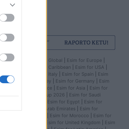
Esim for Global
|
Esim for Europe
|
Esim for Caribbean
|
Esim for USA
|
Esim for Italy
|
Esim for Spain
|
Esim
for Turkey
|
Esim for Germany
|
Esim
for Greece
|
Esim for Asia
|
Esim for
World Cup 2026
|
Esim for Saudi
Arabia
|
Esim for Egypt
|
Esim for
United Arab Emirates
|
Esim for
Balkans
|
Esim for Morocco
|
Esim for
China
|
Esim for United Kingdom
|
Esim