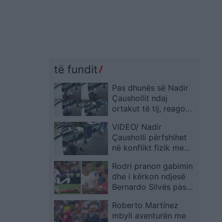
të fundit
Pas dhunës së Nadir
Çaushollit ndaj
ortakut të tij, reagon
pronari i “Sky Tower”,
VIDEO/ Nadir
Vladimir Kosta: Në
Çausholli përfshihet
këto rrethana, ndodh
në konflikt fizik me
vetëgjyqësia….
Mirton Likën në zonën
Rodri pranon gabimin
e ish-Bllokut
dhe i kërkon ndjesë
Bernardo Silvës pas
incidentit në fundin e
Roberto Martínez
sfidës me Portugalinë
mbyll aventurën me