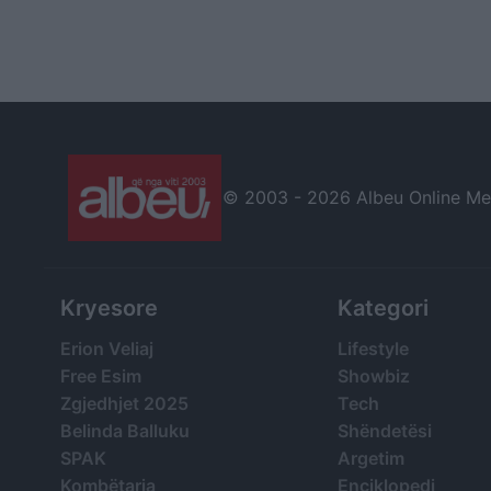
© 2003 -
2026 Albeu Online Medi
Kryesore
Kategori
Erion Veliaj
Lifestyle
Free Esim
Showbiz
Zgjedhjet 2025
Tech
Belinda Balluku
Shëndetësi
SPAK
Argetim
Kombëtarja
Enciklopedi