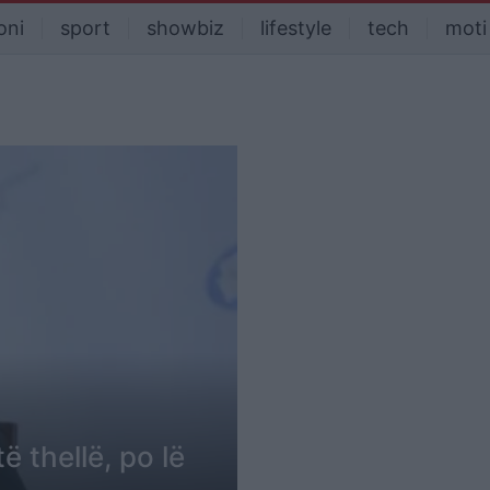
oni
sport
showbiz
lifestyle
tech
moti
ë thellë, po lë