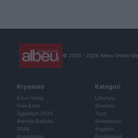
© 2003 -
2026 Albeu Online Medi
Kryesore
Kategori
Erion Veliaj
Lifestyle
Free Esim
Showbiz
Zgjedhjet 2025
Tech
Belinda Balluku
Shëndetësi
SPAK
Argetim
Kombëtarja
Enciklopedi