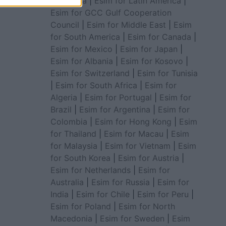
for Africa
|
Esim for Latin America
|
Esim for GCC Gulf Cooperation
Council
|
Esim for Middle East
|
Esim
for South America
|
Esim for Canada
|
Esim for Mexico
|
Esim for Japan
|
Esim for Albania
|
Esim for Kosovo
|
Esim for Switzerland
|
Esim for Tunisia
|
Esim for South Africa
|
Esim for
Algeria
|
Esim for Portugal
|
Esim for
Brazil
|
Esim for Argentina
|
Esim for
Colombia
|
Esim for Hong Kong
|
Esim
for Thailand
|
Esim for Macau
|
Esim
for Malaysia
|
Esim for Vietnam
|
Esim
for South Korea
|
Esim for Austria
|
Esim for Netherlands
|
Esim for
Australia
|
Esim for Russia
|
Esim for
India
|
Esim for Chile
|
Esim for Peru
|
Esim for Poland
|
Esim for North
Macedonia
|
Esim for Sweden
|
Esim