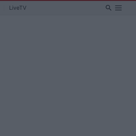
search
LiveTV