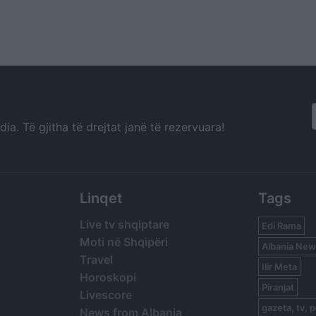
a. Të gjitha të drejtat janë të rezervuara!
Linqet
Tags
Live tv shqiptare
Edi Rama
Moti në Shqipëri
Albania New
Travel
Ilir Meta
Horoskopi
Piranjat
Livescore
gazeta, tv, p
News from Albania