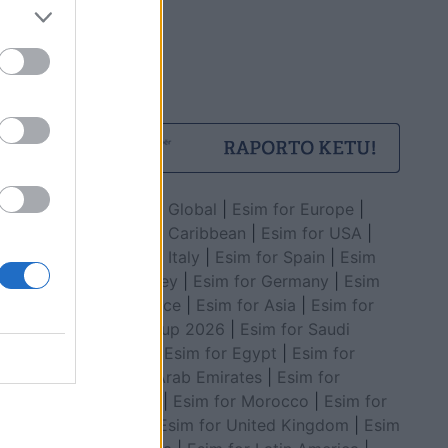
Esim for Global
|
Esim for Europe
|
Esim for Caribbean
|
Esim for USA
|
Esim for Italy
|
Esim for Spain
|
Esim
for Turkey
|
Esim for Germany
|
Esim
for Greece
|
Esim for Asia
|
Esim for
World Cup 2026
|
Esim for Saudi
Arabia
|
Esim for Egypt
|
Esim for
United Arab Emirates
|
Esim for
Balkans
|
Esim for Morocco
|
Esim for
China
|
Esim for United Kingdom
|
Esim