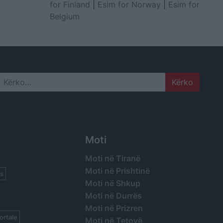
for Finland
|
Esim for Norway
|
Esim for
Belgium
Search
Moti
Moti në Tiranë
Moti në Prishtinë
s
Moti në Shkup
Moti në Durrës
Moti në Prizren
ortale
Moti në Tetovë