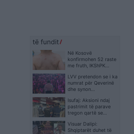
të fundit
Në Kosovë
konfirmohen 52 raste
me fruth, IKShPK
kërkon rritje të
LVV pretendon se i ka
vaksinimit
numrat për Qeverinë
dhe synon
marrëveshje për
Isufaj: Aksioni ndaj
presidentin
pastrimit të parave
tregon qartë se
askush nuk qëndron
Visuar Dalipi:
mbi ligjin
Shqiptarët duhet të