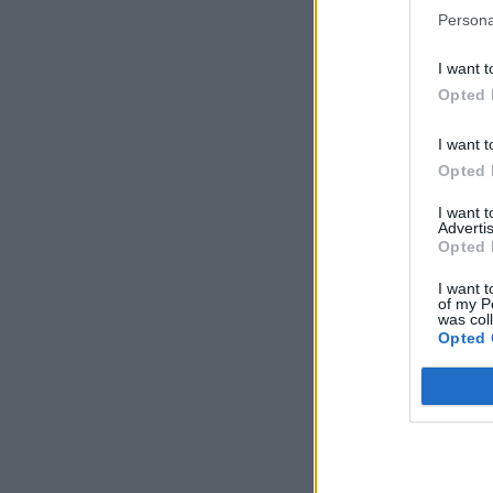
Persona
I want t
Opted 
I want t
Opted 
I want 
Advertis
Opted 
I want t
of my P
was col
Opted 