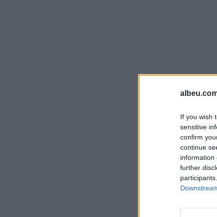
albeu.com
If you wish 
sensitive in
confirm you
continue se
information 
further disc
participants
Downstream 