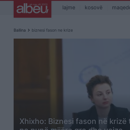
lajme
kosovë
maqed
keyboard_arrow_right
Ballina
biznesi fason ne krize
Xhixho: Biznesi fason në krizë t