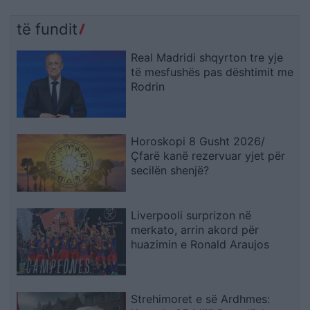
të fundit
Real Madridi shqyrton tre yje
të mesfushës pas dështimit me
Rodrin
Horoskopi 8 Gusht 2026/
Çfarë kanë rezervuar yjet për
secilën shenjë?
Liverpooli surprizon në
merkato, arrin akord për
huazimin e Ronald Araujos
Strehimoret e së Ardhmes: