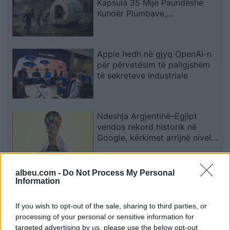
Kapsula 35 Mijë Paundëshe
Kundër Plumbave,
Shpërthimeve dhe Fatkeqësive
Natyrore
Apple hedh në gjyq OpenAI-n
për përvetësim të paligjshëm
të sekreteve industriale
Ndeshja Argjentinë–Egjipt
vendos rekord historik në
Google, kërkimet arrijnë nivele
të papara
albeu.com -
Do Not Process My Personal
Kina zbulon robotë humanoidë
Information
tepër realistë, të projektuar për
shoqëri afatgjatë
If you wish to opt-out of the sale, sharing to third parties, or
processing of your personal or sensitive information for
targeted advertising by us, please use the below opt-out