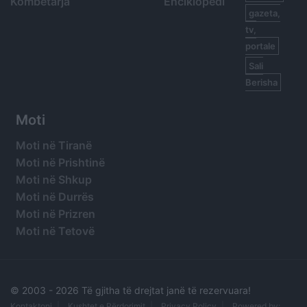
Kombëtarja
Enciklopedi
gazeta,
tv,
portale
Sali
Berisha
Moti
Moti në Tiranë
Moti në Prishtinë
Moti në Shkup
Moti në Durrës
Moti në Prizren
Moti në Tetovë
© 2003 -
2026 Të gjitha të drejtat janë të rezervuara!
Kontaktoni
Kushtet e Përdorimit
Privacy Policy
Powered by: