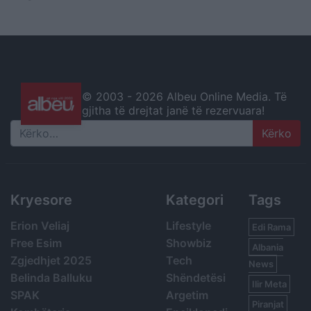
© 2003 -
2026 Albeu Online Media. Të
gjitha të drejtat janë të rezervuara!
Search
Kryesore
Kategori
Tags
Erion Veliaj
Lifestyle
Edi Rama
Free Esim
Showbiz
Albania
Zgjedhjet 2025
Tech
News
Belinda Balluku
Shëndetësi
Ilir Meta
SPAK
Argetim
Piranjat