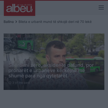
keyboard_arrow_right
Ballina
Bileta e urbanit mund të shkojë deri në 70 lekë
Shërbimi zero, aksidente pafund, por
pronarët e urbaneve kërkojnë më
shumë para nga qytetarët
3 vit me parë
schedule