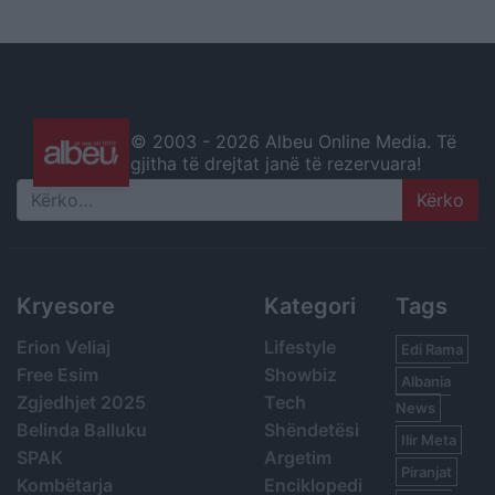
© 2003 -
2026 Albeu Online Media. Të
gjitha të drejtat janë të rezervuara!
Search
Kryesore
Kategori
Tags
Erion Veliaj
Lifestyle
Edi Rama
Free Esim
Showbiz
Albania
Zgjedhjet 2025
Tech
News
Belinda Balluku
Shëndetësi
Ilir Meta
SPAK
Argetim
Piranjat
Kombëtarja
Enciklopedi