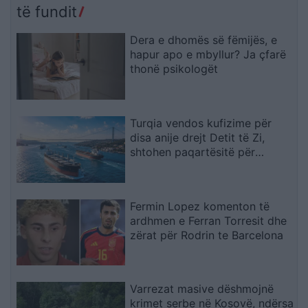
të fundit
Dera e dhomës së fëmijës, e
hapur apo e mbyllur? Ja çfarë
thonë psikologët
Turqia vendos kufizime për
disa anije drejt Detit të Zi,
shtohen paqartësitë për
tregtinë detare
Fermin Lopez komenton të
ardhmen e Ferran Torresit dhe
zërat për Rodrin te Barcelona
Varrezat masive dëshmojnë
krimet serbe në Kosovë, ndërsa