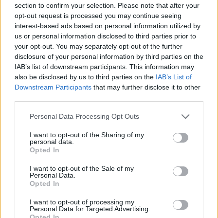
section to confirm your selection. Please note that after your
opt-out request is processed you may continue seeing
interest-based ads based on personal information utilized by
us or personal information disclosed to third parties prior to
your opt-out. You may separately opt-out of the further
disclosure of your personal information by third parties on the
IAB’s list of downstream participants. This information may
also be disclosed by us to third parties on the
IAB’s List of
Downstream Participants
that may further disclose it to other
third parties.
Personal Data Processing Opt Outs
I want to opt-out of the Sharing of my
personal data.
Opted In
I want to opt-out of the Sale of my
Personal Data.
Esim for Global
|
Esim for Europe
|
Esim for Caribbean
Opted In
|
Esim for USA
|
Esim for Italy
|
Esim for Spain
|
Esim
I want to opt-out of processing my
for Turkey
|
Esim for Germany
|
Esim for Greece
|
Esim
Personal Data for Targeted Advertising.
for Asia
|
Esim for World Cup 2026
|
Esim for Saudi
Opted In