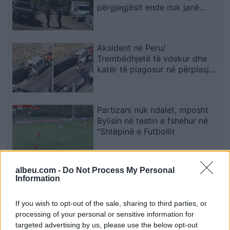
përgjegjësit ende nuk janë
përballur me drejtësinë
Aksident në Peru/
Trembëdhjetë të vdekur dhe
katër të plagosur në përplasjen
midis furgonit dhe kamionit
Partizani nuk ndalet, mposht
Bylisin në testin e fshehur në
“Shtëpinë e Futbollit
albeu.com -
Do Not Process My Personal
Mbetjet mortore në Zubin
Information
Potok rikthejnë plagët e luftës,
Fehlinger kërkon drejtësi dhe
If you wish to opt-out of the sale, sharing to third parties, or
trysni mbi Serbinë
processing of your personal or sensitive information for
targeted advertising by us, please use the below opt-out