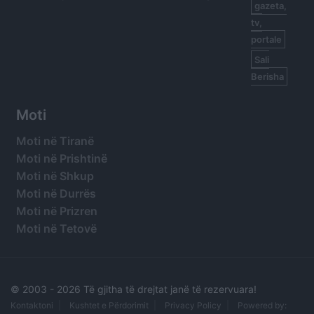
gazeta,
tv,
portale
Sali
Berisha
Moti
Moti në Tiranë
Moti në Prishtinë
Moti në Shkup
Moti në Durrës
Moti në Prizren
Moti në Tetovë
© 2003 -
2026 Të gjitha të drejtat janë të rezervuara!
Kontaktoni
Kushtet e Përdorimit
Privacy Policy
Powered by: