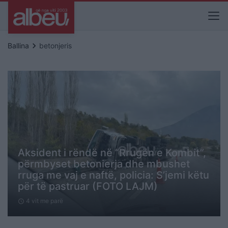
keyboard_arrow_right
Ballina
betonjeris
Aksident i rëndë në “Rrugën e Kombit”,
përmbyset betonierja dhe mbushet
rruga me vaj e naftë, policia: S’jemi këtu
për të pastruar (FOTO LAJM)
4 vit me parë
schedule