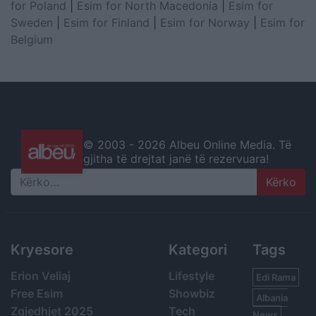
for Poland
|
Esim for North Macedonia
|
Esim for
Sweden
|
Esim for Finland
|
Esim for Norway
|
Esim for
Belgium
© 2003 -
2026 Albeu Online Media. Të
gjitha të drejtat janë të rezervuara!
Search
Kryesore
Kategori
Tags
Erion Veliaj
Lifestyle
Edi Rama
Free Esim
Showbiz
Albania
Zgjedhjet 2025
Tech
News