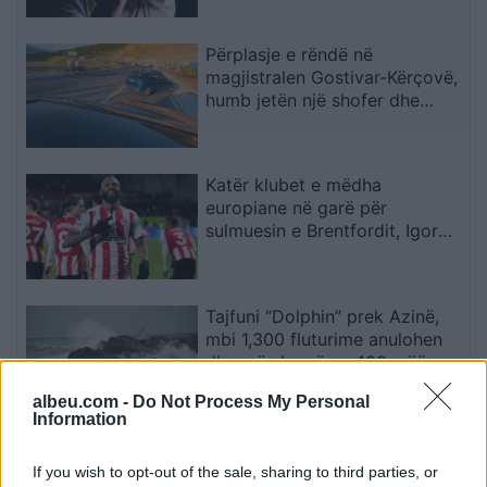
Përplasje e rëndë në
magjistralen Gostivar-Kërçovë,
humb jetën një shofer dhe
plagoset rëndë një tjetër
Katër klubet e mëdha
europiane në garë për
sulmuesin e Brentfordit, Igor
Thiago
Tajfuni “Dolphin” prek Azinë,
mbi 1,300 fluturime anulohen
dhe më shumë se 400 mijë
banorë evakuohen
albeu.com -
Do Not Process My Personal
Information
Zjarri masiv që përfshiu Krujën
duke shkrumbuar sipërfaqe të
If you wish to opt-out of the sale, sharing to third parties, or