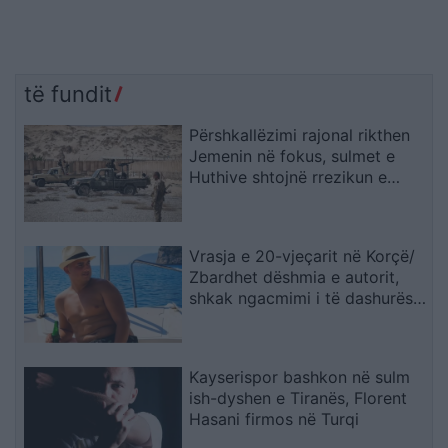
të fundit
Përshkallëzimi rajonal rikthen
Jemenin në fokus, sulmet e
Huthive shtojnë rrezikun e
zgjerimit të luftës
Vrasja e 20-vjeçarit në Korçë/
Zbardhet dëshmia e autorit,
shkak ngacmimi i të dashurës
nga viktima
Kayserispor bashkon në sulm
ish-dyshen e Tiranës, Florent
Hasani firmos në Turqi