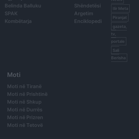
Belinda Balluku
Shëndetësi
Ilir Meta
SPAK
Argetim
Piranjat
Kombëtarja
Enciklopedi
gazeta,
tv,
portale
Sali
Berisha
Moti
Moti në Tiranë
Moti në Prishtinë
Moti në Shkup
Moti në Durrës
Moti në Prizren
Moti në Tetovë