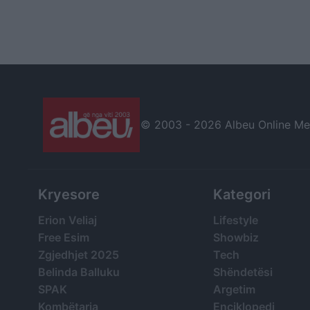
© 2003 -
2026 Albeu Online Medi
Kryesore
Kategori
Erion Veliaj
Lifestyle
Free Esim
Showbiz
Zgjedhjet 2025
Tech
Belinda Balluku
Shëndetësi
SPAK
Argetim
Kombëtarja
Enciklopedi