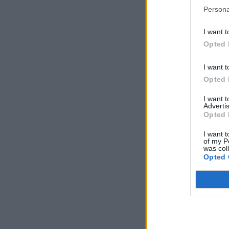
Persona
I want t
Opted 
I want t
Opted 
I want 
Advertis
Opted 
I want t
of my P
was col
Opted 