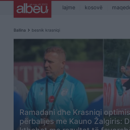
lajme
kosovë
maqed
keyboard_arrow_right
Ballina
besnik krasniqi
Ramadani dhe Krasniqi optimis
përballjes me Kauno Žalgiris: D