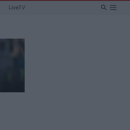
search
LiveTV