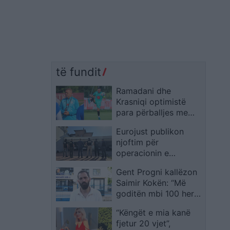
të fundit
Ramadani dhe
Krasniqi optimistë
para përballjes me
Kauno Žalgiris: Drita
Eurojust publikon
kërkon të kthehet me
njoftim për
rezultat të favorshëm
operacionin e
zhvilluar sot në
Gent Progni kallëzon
Kosovë
Saimir Kokën: “Më
goditën mbi 100 herë”,
akuza për intimidim
“Këngët e mia kanë
nga policia dhe për
fjetur 20 vjet”,
dhunën e 2 korrikut