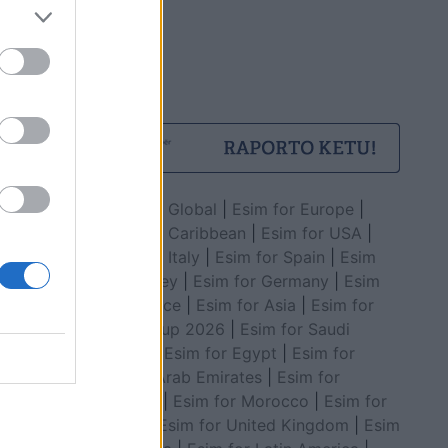
Esim for Global
|
Esim for Europe
|
Esim for Caribbean
|
Esim for USA
|
Esim for Italy
|
Esim for Spain
|
Esim
for Turkey
|
Esim for Germany
|
Esim
for Greece
|
Esim for Asia
|
Esim for
World Cup 2026
|
Esim for Saudi
Arabia
|
Esim for Egypt
|
Esim for
United Arab Emirates
|
Esim for
Balkans
|
Esim for Morocco
|
Esim for
China
|
Esim for United Kingdom
|
Esim