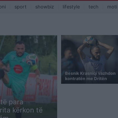
oni
sport
showbiz
lifestyle
tech
moti
Besnik Krasniqi vazhdon
kontratën me Dritën
të para
rita kërkon të