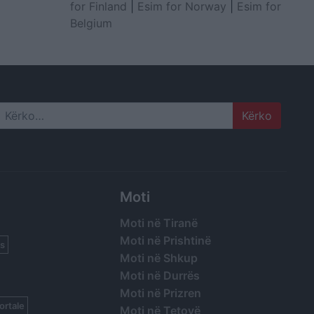
for Finland
|
Esim for Norway
|
Esim for
Belgium
Search
Moti
Moti në Tiranë
Moti në Prishtinë
s
Moti në Shkup
Moti në Durrës
Moti në Prizren
ortale
Moti në Tetovë