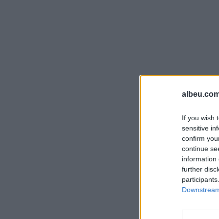
albeu.com
If you wish 
sensitive in
confirm you
continue se
information 
further disc
participants
Downstream 