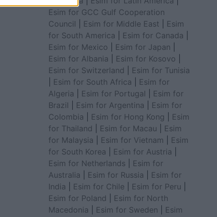
for Africa
|
Esim for Latin America
|
Esim for GCC Gulf Cooperation
Council
|
Esim for Middle East
|
Esim
for South America
|
Esim for Canada
|
Esim for Mexico
|
Esim for Japan
|
Esim for Albania
|
Esim for Kosovo
|
Esim for Switzerland
|
Esim for Tunisia
|
Esim for South Africa
|
Esim for
Algeria
|
Esim for Portugal
|
Esim for
Brazil
|
Esim for Argentina
|
Esim for
Colombia
|
Esim for Hong Kong
|
Esim
for Thailand
|
Esim for Macau
|
Esim
for Malaysia
|
Esim for Vietnam
|
Esim
for South Korea
|
Esim for Austria
|
Esim for Netherlands
|
Esim for
Australia
|
Esim for Russia
|
Esim for
India
|
Esim for Chile
|
Esim for Peru
|
Esim for Poland
|
Esim for North
Macedonia
|
Esim for Sweden
|
Esim