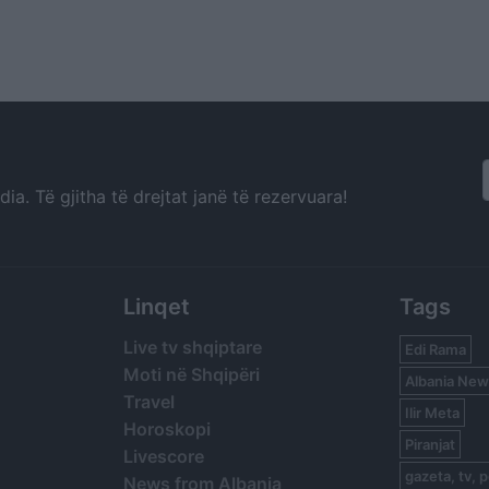
a. Të gjitha të drejtat janë të rezervuara!
Linqet
Tags
Live tv shqiptare
Edi Rama
Moti në Shqipëri
Albania New
Travel
Ilir Meta
Horoskopi
Piranjat
Livescore
gazeta, tv, p
News from Albania