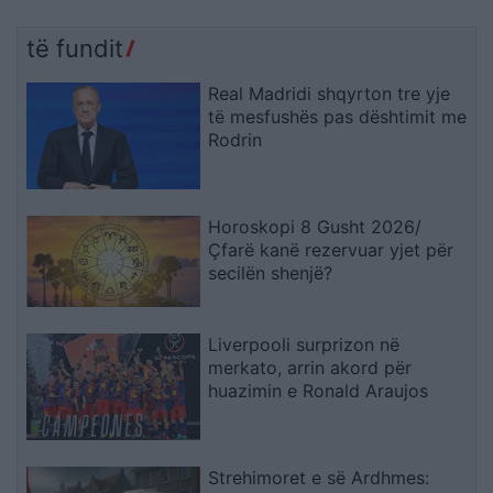
të fundit
Real Madridi shqyrton tre yje
të mesfushës pas dështimit me
Rodrin
Horoskopi 8 Gusht 2026/
Çfarë kanë rezervuar yjet për
secilën shenjë?
Liverpooli surprizon në
merkato, arrin akord për
huazimin e Ronald Araujos
Strehimoret e së Ardhmes: