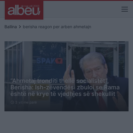
keyboard_arrow_right
Ballina
berisha reagon per arben ahmetajn
“Ahmetaj tronditi thellë socialistët”,
Berisha: Ish-zëvendësi zbuloi se Rama
është në krye të vjedhjes së shekullit
3 vit me parë
schedule