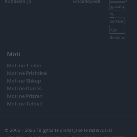
Kombëtarja
Enciklopedi
gazeta,
tv,
portale
Sali
Berisha
Moti
Moti në Tiranë
Moti në Prishtinë
Moti në Shkup
Moti në Durrës
Moti në Prizren
Moti në Tetovë
© 2003 -
2026 Të gjitha të drejtat janë të rezervuara!