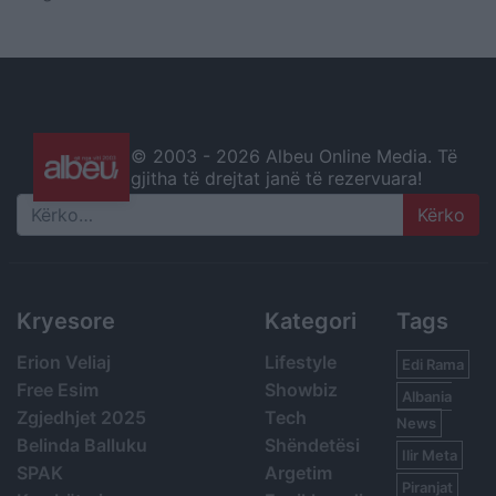
© 2003 -
2026 Albeu Online Media. Të
gjitha të drejtat janë të rezervuara!
Search
Kryesore
Kategori
Tags
Erion Veliaj
Lifestyle
Edi Rama
Free Esim
Showbiz
Albania
Zgjedhjet 2025
Tech
News
Belinda Balluku
Shëndetësi
Ilir Meta
SPAK
Argetim
Piranjat