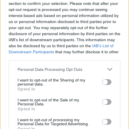
section to confirm your selection. Please note that after your
opt-out request is processed you may continue seeing
interest-based ads based on personal information utilized by
us or personal information disclosed to third parties prior to
your opt-out. You may separately opt-out of the further
disclosure of your personal information by third parties on the
IAB’s list of downstream participants. This information may
also be disclosed by us to third parties on the
IAB’s List of
Downstream Participants
that may further disclose it to other
third parties.
Personal Data Processing Opt Outs
I want to opt-out of the Sharing of my
personal data.
Opted In
I want to opt-out of the Sale of my
Personal Data.
Opted In
Esim for Global
|
Esim for Europe
|
Esim for Caribbean
|
Esim for USA
|
Esim for Italy
|
Esim for Spain
|
Esim
I want to opt-out of processing my
for Turkey
|
Esim for Germany
|
Esim for Greece
|
Esim
Personal Data for Targeted Advertising.
Opted In