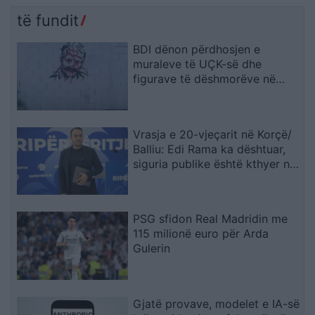
të fundit
BDI dënon përdhosjen e
muraleve të UÇK-së dhe
figurave të dëshmorëve në
Çair
Vrasja e 20-vjeçarit në Korçë/
Balliu: Edi Rama ka dështuar,
siguria publike është kthyer në
pasiguri kronike dhe thirrja
“Jepe dorëheqjen” merr tjetër
peshë
PSG sfidon Real Madridin me
115 milionë euro për Arda
Gulerin
Gjatë provave, modelet e IA-së