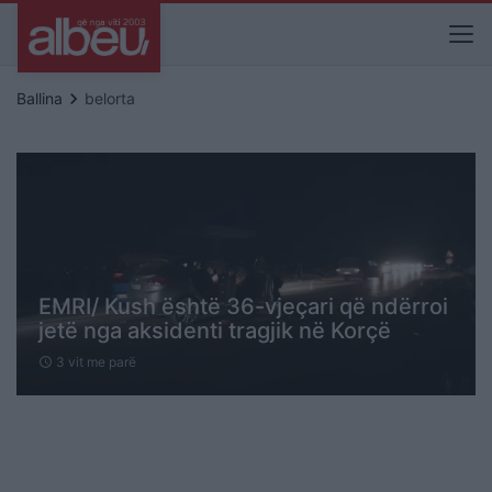
keyboard_arrow_right
Ballina
belorta
EMRI/ Kush është 36-vjeçari që ndërroi
jetë nga aksidenti tragjik në Korçë
3 vit me parë
schedule