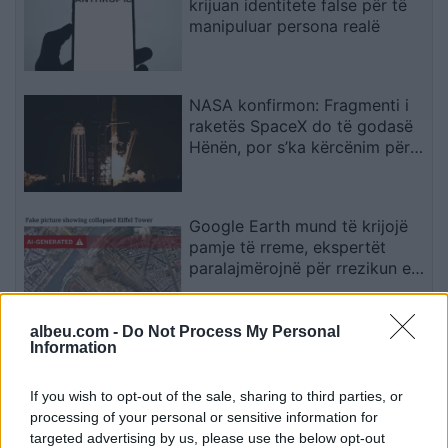
krijuan identitete false për të
manipuluar persona realë
NASA konfirmon: Fragmenti i
raketës SpaceX do të godasë
Hënën, por s’ka kërcënim për
Tokën
Google Earth mund të krijojë
pamje të rreme, ekspertët
paralajmërojnë për rrezikun e
dezinformimit
albeu.com -
Do Not Process My Personal
Situata mund të dalë jashtë
Information
kontrollit”, mbi 1,000 ekspertë
kërkojnë frenimin e zhvillimit të
If you wish to opt-out of the sale, sharing to third parties, or
IA-së
processing of your personal or sensitive information for
targeted advertising by us, please use the below opt-out