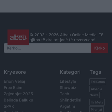
© 2003 -
2026 Albeu Online Media. Të
gjitha të drejtat janë të rezervuara!
Search
Kryesore
Kategori
Tags
Erion Veliaj
Lifestyle
Edi Rama
Free Esim
Showbiz
Albania
Zgjedhjet 2025
Tech
News
Belinda Balluku
Shëndetësi
Ilir Meta
SPAK
Argetim
Piranjat