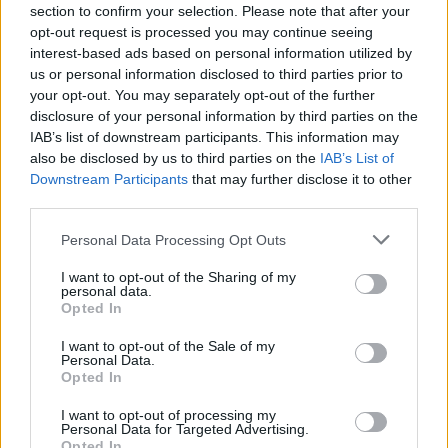
section to confirm your selection. Please note that after your
opt-out request is processed you may continue seeing
interest-based ads based on personal information utilized by
us or personal information disclosed to third parties prior to
your opt-out. You may separately opt-out of the further
disclosure of your personal information by third parties on the
IAB’s list of downstream participants. This information may
also be disclosed by us to third parties on the
IAB’s List of
Downstream Participants
that may further disclose it to other
third parties.
Personal Data Processing Opt Outs
I want to opt-out of the Sharing of my
personal data.
Opted In
I want to opt-out of the Sale of my
Personal Data.
Opted In
Esim for Global
|
Esim for Europe
|
Esim for Caribbean
|
Esim for USA
|
Esim for Italy
|
Esim for Spain
|
Esim
I want to opt-out of processing my
for Turkey
|
Esim for Germany
|
Esim for Greece
|
Esim
Personal Data for Targeted Advertising.
Opted In