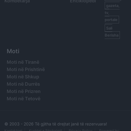
Kombëtarja
Enciklopedi
gazeta,
tv,
portale
Sali
Berisha
Moti
Moti në Tiranë
Moti në Prishtinë
Moti në Shkup
Moti në Durrës
Moti në Prizren
Moti në Tetovë
© 2003 -
2026 Të gjitha të drejtat janë të rezervuara!
Kontaktoni
Kushtet e Përdorimit
Privacy Policy
Powered by: