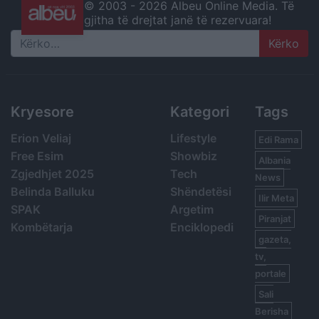
© 2003 -
2026 Albeu Online Media. Të
gjitha të drejtat janë të rezervuara!
Search
Kryesore
Kategori
Tags
Erion Veliaj
Lifestyle
Edi Rama
Free Esim
Showbiz
Albania
Zgjedhjet 2025
Tech
News
Belinda Balluku
Shëndetësi
Ilir Meta
SPAK
Argetim
Piranjat
Kombëtarja
Enciklopedi
gazeta,
tv,
portale
Sali
Berisha