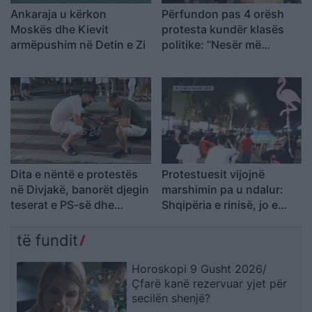
Ankaraja u kërkon
Përfundon pas 4 orësh
Moskës dhe Kievit
protesta kundër klasës
armëpushim në Detin e Zi
politike: “Nesër më
shumë!”
Dita e nëntë e protestës
Protestuesit vijojnë
në Divjakë, banorët djegin
marshimin pa u ndalur:
teserat e PS-së dhe
Shqipëria e rinisë, jo e
kundërshtojnë bashkimin
partisë!
me Lushnjën
të fundit
Horoskopi 9 Gusht 2026/
Çfarë kanë rezervuar yjet për
secilën shenjë?