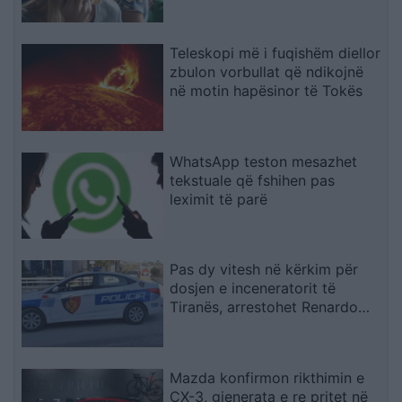
Teleskopi më i fuqishëm diellor
zbulon vorbullat që ndikojnë
në motin hapësinor të Tokës
WhatsApp teston mesazhet
tekstuale që fshihen pas
leximit të parë
Pas dy vitesh në kërkim për
dosjen e inceneratorit të
Tiranës, arrestohet Renardo
Nallbani në Palasë
Mazda konfirmon rikthimin e
CX-3, gjenerata e re pritet në