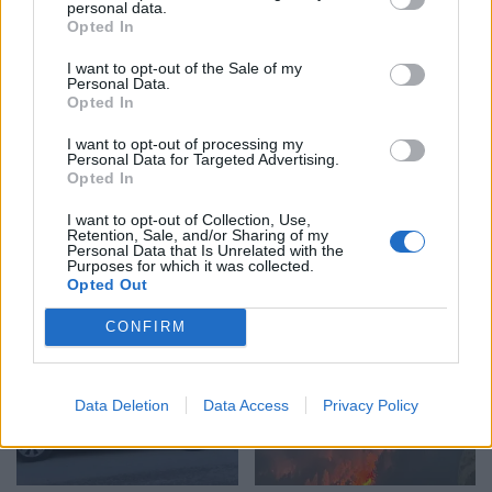
personal data.
Opted In
I want to opt-out of the Sale of my
Personal Data.
Opted In
Shtuar
më
12.07.2023 11:15
I want to opt-out of processing my
Tags:
,
ambasadoret e rinj
bejram begaj dekreton
Personal Data for Targeted Advertising.
Opted In
,
ambasadoret e rinj
mustafa nano
I want to opt-out of Collection, Use,
Retention, Sale, and/or Sharing of my
Personal Data that Is Unrelated with the
Purposes for which it was collected.
Opted Out
CONFIRM
Data Deletion
Data Access
Privacy Policy