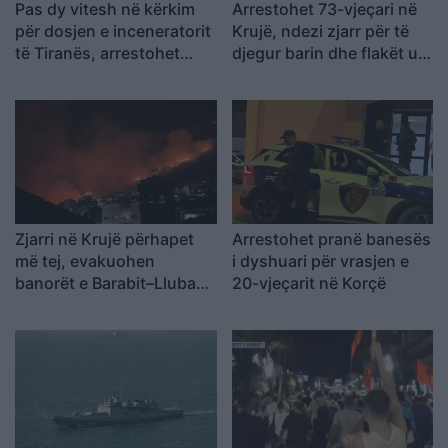
Pas dy vitesh në kërkim
Arrestohet 73-vjeçari në
për dosjen e inceneratorit
Krujë, ndezi zjarr për të
të Tiranës, arrestohet
djegur barin dhe flakët u
Renardo Nallbani në
përhapën drejt malit
Palasë
Zjarri në Krujë përhapet
Arrestohet pranë banesës
më tej, evakuohen
i dyshuari për vrasjen e
banorët e Barabit–Lluban,
20-vjeçarit në Korçë
raportohen shpërthime
armatimesh