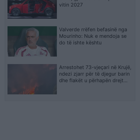
vitin 2027
Valverde rrëfen befasinë nga
Mourinho: Nuk e mendoja se
do të ishte kështu
Arrestohet 73-vjeçari në Krujë,
ndezi zjarr për të djegur barin
dhe flakët u përhapën drejt
malit