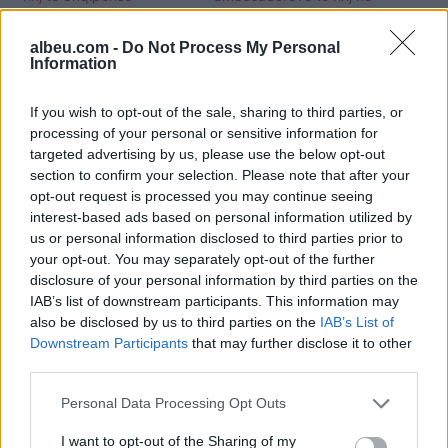
disa vende
albeu.com -
Do Not Process My Personal
Information
If you wish to opt-out of the sale, sharing to third parties, or
processing of your personal or sensitive information for
Vakanca në Gjykatën
targeted advertising by us, please use the below opt-out
Kushtetuese/ Begaj
section to confirm your selection. Please note that after your
dekreton shpalljen e
opt-out request is processed you may continue seeing
procedurës së aplikimit
interest-based ads based on personal information utilized by
us or personal information disclosed to third parties prior to
your opt-out. You may separately opt-out of the further
disclosure of your personal information by third parties on the
IAB’s list of downstream participants. This information may
also be disclosed by us to third parties on the
IAB’s List of
Downstream Participants
that may further disclose it to other
third parties.
Personal Data Processing Opt Outs
I want to opt-out of the Sharing of my