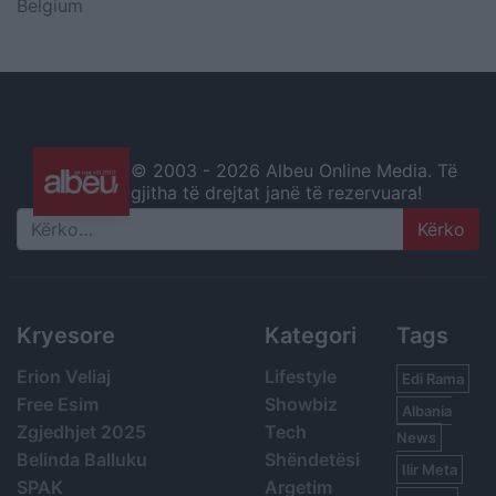
Belgium
© 2003 -
2026 Albeu Online Media. Të
gjitha të drejtat janë të rezervuara!
Search
Kryesore
Kategori
Tags
Erion Veliaj
Lifestyle
Edi Rama
Free Esim
Showbiz
Albania
Zgjedhjet 2025
Tech
News
Belinda Balluku
Shëndetësi
Ilir Meta
SPAK
Argetim