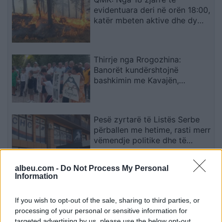
evidentuara deri në orën 18:00,
katër mbeten aktive dhe dy
janë vënë nën kontroll
Thirrje nga Rrogozhina:
Banorët kundërshtojnë
bashkimin me Kavajën,
kërkojnë ruajtjen e bashkisë së
tyre
Pesë zyrtarë të Listës Serbe
përballen me hetime, rasti merr
vëmendje politike dhe të
sigurisë
albeu.com -
Do Not Process My Personal
Information
Protesta e dytë në Memaliaj
kundër reformës territoriale,
banorët refuzojnë bashkimin
If you wish to opt-out of the sale, sharing to third parties, or
me Tepelenën
processing of your personal or sensitive information for
targeted advertising by us, please use the below opt-out