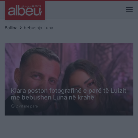
keyboard_arrow_right
Ballina
bebushja Luna
Kiara poston fotografinë e parë të Luizit
me bebushen Luna në krahë
2 vit me parë
schedule