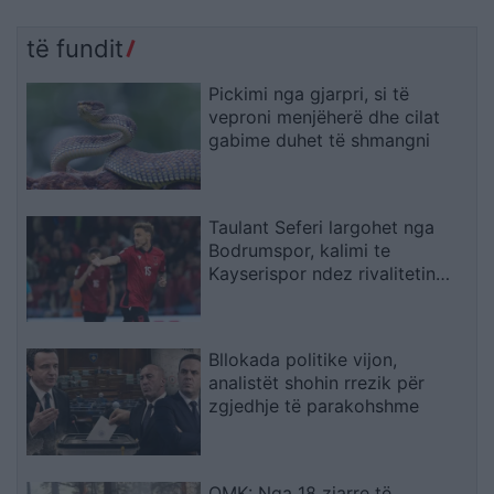
të fundit
Pickimi nga gjarpri, si të
veproni menjëherë dhe cilat
gabime duhet të shmangni
Taulant Seferi largohet nga
Bodrumspor, kalimi te
Kayserispor ndez rivalitetin
turk
Bllokada politike vijon,
analistët shohin rrezik për
zgjedhje të parakohshme
QMK: Nga 18 zjarre të