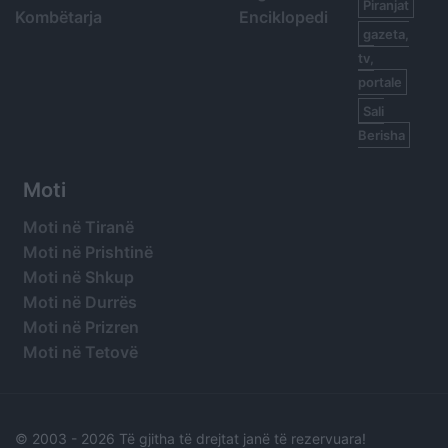
Piranjat
Kombëtarja
Enciklopedi
gazeta,
tv,
portale
Sali
Berisha
Moti
Moti në Tiranë
Moti në Prishtinë
Moti në Shkup
Moti në Durrës
Moti në Prizren
Moti në Tetovë
© 2003 -
2026 Të gjitha të drejtat janë të rezervuara!