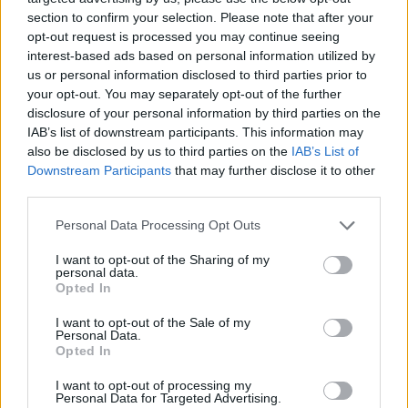
section to confirm your selection. Please note that after your
opt-out request is processed you may continue seeing
interest-based ads based on personal information utilized by
us or personal information disclosed to third parties prior to
your opt-out. You may separately opt-out of the further
disclosure of your personal information by third parties on the
IAB’s list of downstream participants. This information may
also be disclosed by us to third parties on the
IAB’s List of
Downstream Participants
that may further disclose it to other
third parties.
Personal Data Processing Opt Outs
I want to opt-out of the Sharing of my
personal data.
Opted In
I want to opt-out of the Sale of my
Personal Data.
Opted In
Esim for Global
|
Esim for Europe
|
Esim for Caribbean
|
Esim for USA
|
Esim for Italy
|
Esim for Spain
|
Esim
I want to opt-out of processing my
Personal Data for Targeted Advertising.
for Turkey
|
Esim for Germany
|
Esim for Greece
|
Esim