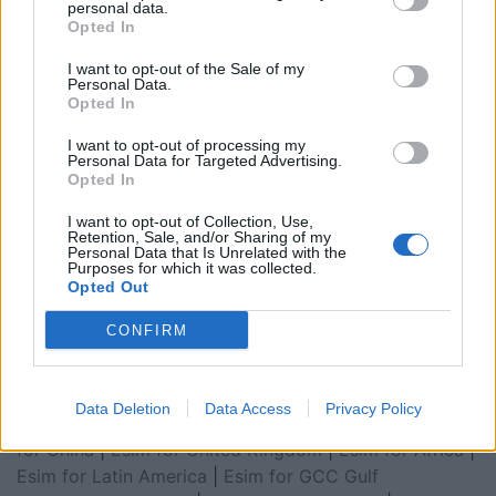
personal data.
Opted In
I want to opt-out of the Sale of my
Personal Data.
Opted In
I want to opt-out of processing my
Personal Data for Targeted Advertising.
Opted In
I want to opt-out of Collection, Use,
Retention, Sale, and/or Sharing of my
Personal Data that Is Unrelated with the
Purposes for which it was collected.
Opted Out
Esim for Global
|
Esim for Europe
|
Esim for Caribbean
|
Esim for USA
|
Esim for Italy
|
Esim for Spain
|
Esim
CONFIRM
for Turkey
|
Esim for Germany
|
Esim for Greece
|
Esim
for Asia
|
Esim for World Cup 2026
|
Esim for Saudi
Arabia
|
Esim for Egypt
|
Esim for United Arab
Data Deletion
Data Access
Privacy Policy
Emirates
|
Esim for Balkans
|
Esim for Morocco
|
Esim
for China
|
Esim for United Kingdom
|
Esim for Africa
|
Esim for Latin America
|
Esim for GCC Gulf