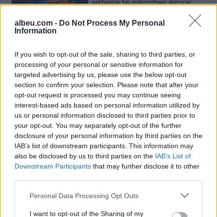
sisteme të mbrojtjes ajrore:
Raketa që vjen drejt nesh vret
njerëz
albeu.com -
Do Not Process My Personal
Information
Shigjeta pranë simbolit të
If you wish to opt-out of the sale, sharing to third parties, or
karburantit: çfarë informacioni
processing of your personal or sensitive information for
i jep shoferit?
targeted advertising by us, please use the below opt-out
section to confirm your selection. Please note that after your
opt-out request is processed you may continue seeing
interest-based ads based on personal information utilized by
Nissan Qashqai e-Power
us or personal information disclosed to third parties prior to
vendos rekord dhe regjistrohet
your opt-out. You may separately opt-out of the further
në Librin Guinness
disclosure of your personal information by third parties on the
IAB’s list of downstream participants. This information may
also be disclosed by us to third parties on the
IAB’s List of
Downstream Participants
that may further disclose it to other
third parties.
Personal Data Processing Opt Outs
I want to opt-out of the Sharing of my