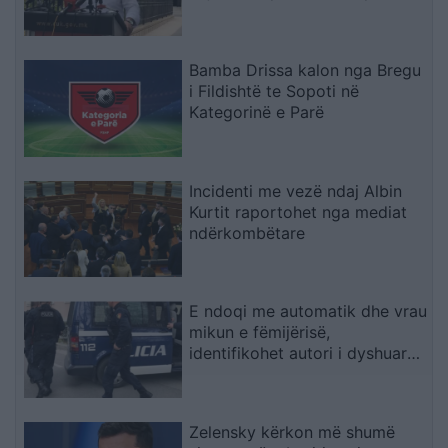
konsum mbetet në fuqi
Bamba Drissa kalon nga Bregu
i Fildishtë te Sopoti në
Kategorinë e Parë
Incidenti me vezë ndaj Albin
Kurtit raportohet nga mediat
ndërkombëtare
E ndoqi me automatik dhe vrau
mikun e fëmijërisë,
identifikohet autori i dyshuar
që është në kërkim
Zelensky kërkon më shumë