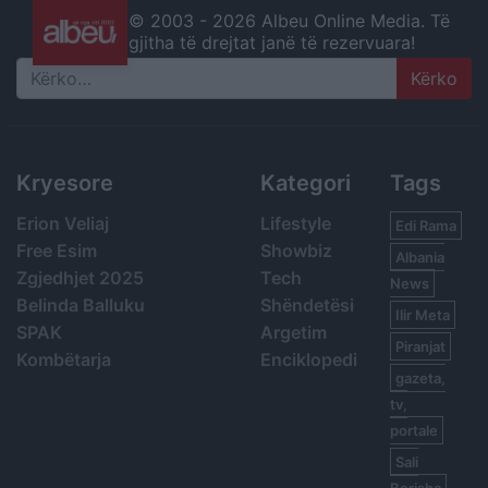
© 2003 -
2026 Albeu Online Media. Të
gjitha të drejtat janë të rezervuara!
Search
Kryesore
Kategori
Tags
Erion Veliaj
Lifestyle
Edi Rama
Free Esim
Showbiz
Albania
Zgjedhjet 2025
Tech
News
Belinda Balluku
Shëndetësi
Ilir Meta
SPAK
Argetim
Piranjat
Kombëtarja
Enciklopedi
gazeta,
tv,
portale
Sali
Berisha