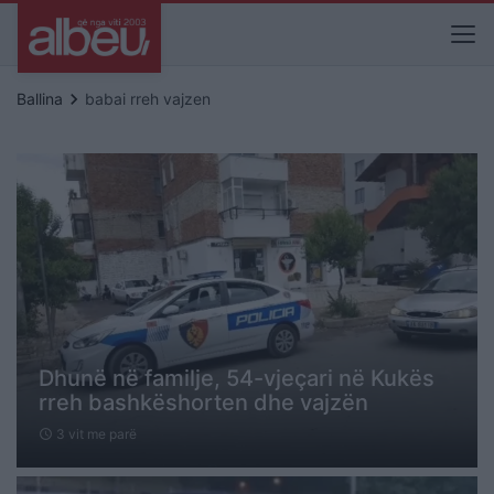
keyboard_arrow_right
Ballina
babai rreh vajzen
Dhunë në familje, 54-vjeçari në Kukës
rreh bashkëshorten dhe vajzën
3 vit me parë
schedule