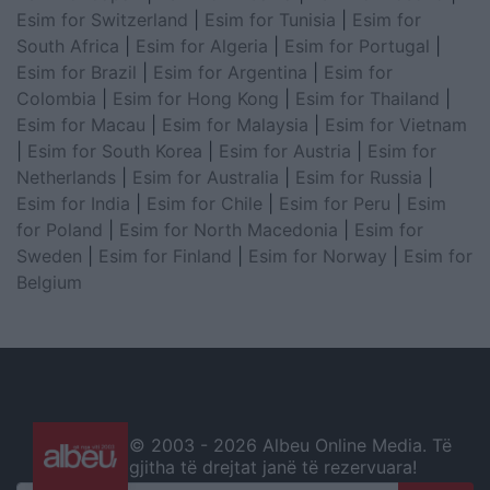
Esim for Switzerland
|
Esim for Tunisia
|
Esim for
South Africa
|
Esim for Algeria
|
Esim for Portugal
|
Esim for Brazil
|
Esim for Argentina
|
Esim for
Colombia
|
Esim for Hong Kong
|
Esim for Thailand
|
Esim for Macau
|
Esim for Malaysia
|
Esim for Vietnam
|
Esim for South Korea
|
Esim for Austria
|
Esim for
Netherlands
|
Esim for Australia
|
Esim for Russia
|
Esim for India
|
Esim for Chile
|
Esim for Peru
|
Esim
for Poland
|
Esim for North Macedonia
|
Esim for
Sweden
|
Esim for Finland
|
Esim for Norway
|
Esim for
Belgium
© 2003 -
2026 Albeu Online Media. Të
gjitha të drejtat janë të rezervuara!