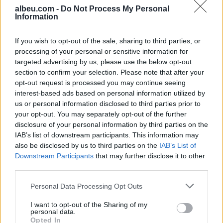
zgjedhjeve të reja
albeu.com -
Do Not Process My Personal
Information
Mickoski: Nuk planifikohet
shtrenjtim i energjisë elektrike
If you wish to opt-out of the sale, sharing to third parties, or
processing of your personal or sensitive information for
targeted advertising by us, please use the below opt-out
section to confirm your selection. Please note that after your
Vrasja e 20-vjeçarit në Korçë,
opt-out request is processed you may continue seeing
zbardhen detajet e konfliktit
interest-based ads based on personal information utilized by
dhe gjendet një thikë pranë
us or personal information disclosed to third parties prior to
viktimës
your opt-out. You may separately opt-out of the further
disclosure of your personal information by third parties on the
IAB’s list of downstream participants. This information may
also be disclosed by us to third parties on the
IAB’s List of
Downstream Participants
that may further disclose it to other
third parties.
Personal Data Processing Opt Outs
I want to opt-out of the Sharing of my
personal data.
Opted In