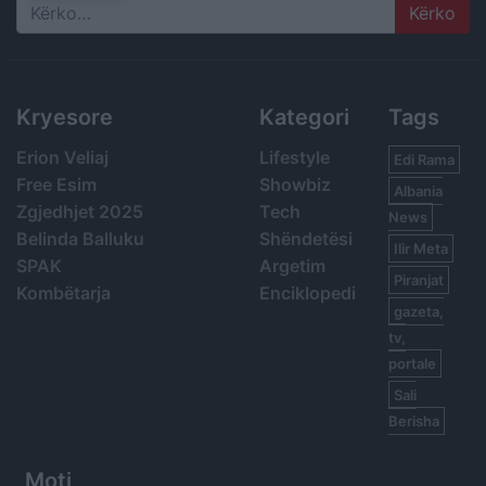
Search
Kryesore
Kategori
Tags
Erion Veliaj
Lifestyle
Edi Rama
Free Esim
Showbiz
Albania
Zgjedhjet 2025
Tech
News
Belinda Balluku
Shëndetësi
Ilir Meta
SPAK
Argetim
Piranjat
Kombëtarja
Enciklopedi
gazeta,
tv,
portale
Sali
Berisha
Moti