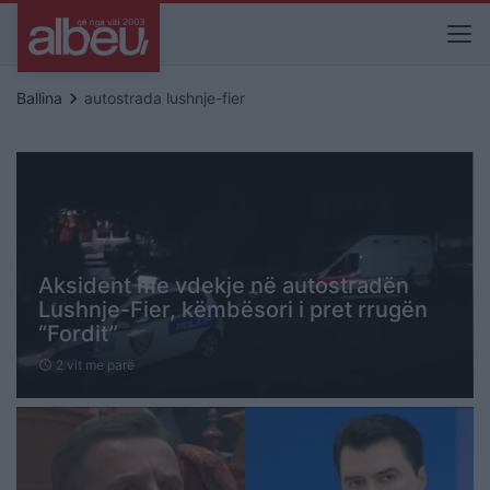
keyboard_arrow_right
Ballina
autostrada lushnje-fier
Aksident me vdekje në autostradën
Lushnje-Fier, këmbësori i pret rrugën
“Fordit”
2 vit me parë
schedule