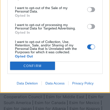
I want to opt-out of the Sale of my
Personal Data.
Opted In
I want to opt-out of processing my
Personal Data for Targeted Advertising.
Opted In
I want to opt-out of Collection, Use,
Retention, Sale, and/or Sharing of my
Personal Data that Is Unrelated with the
Esim for Global
|
Esim for Europe
|
Esim for Caribbean
Purposes for which it was collected.
|
Esim for USA
|
Esim for Italy
|
Esim for Spain
|
Esim
Opted Out
for Turkey
|
Esim for Germany
|
Esim for Greece
|
Esim
CONFIRM
for Asia
|
Esim for World Cup 2026
|
Esim for Saudi
Arabia
|
Esim for Egypt
|
Esim for United Arab
Emirates
|
Esim for Balkans
|
Esim for Morocco
|
Esim
Data Deletion
Data Access
Privacy Policy
for China
|
Esim for United Kingdom
|
Esim for Africa
|
Esim for Latin America
|
Esim for GCC Gulf
Cooperation Council
|
Esim for Middle East
|
Esim for
South America
|
Esim for Canada
|
Esim for Mexico
|
Esim for Japan
|
Esim for Albania
|
Esim for Kosovo
|