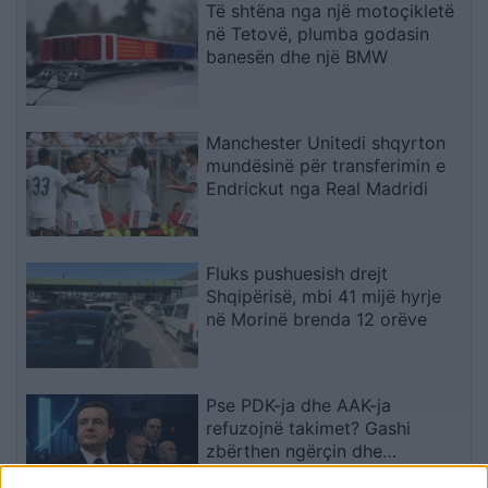
Të shtëna nga një motoçikletë
në Tetovë, plumba godasin
banesën dhe një BMW
Manchester Unitedi shqyrton
mundësinë për transferimin e
Endrickut nga Real Madridi
Fluks pushuesish drejt
Shqipërisë, mbi 41 mijë hyrje
në Morinë brenda 12 orëve
Pse PDK-ja dhe AAK-ja
refuzojnë takimet? Gashi
zbërthen ngërçin dhe
paralajmëron për rrezikun e