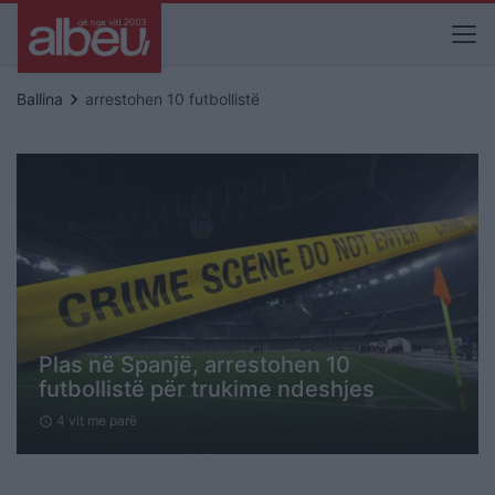
keyboard_arrow_right
Ballina
arrestohen 10 futbollistë
Plas në Spanjë, arrestohen 10
futbollistë për trukime ndeshjes
4 vit me parë
schedule