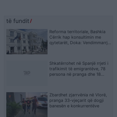
të fundit
Reforma territoriale, Bashkia
Cërrik hap konsultimin me
qytetarët, Doka: Vendimmarrja
të udhëhiqet nga nevojat e
komunitetit
Shkatërrohet në Spanjë rrjeti i
trafikimit të emigrantëve, 78
persona në pranga dhe 18
skafe të sekuestruara
Zbardhet zjarrvënia në Vlorë,
pranga 33-vjeçarit që dogji
banesën e konkurrentëve