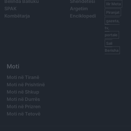
Belinda Balluku
Shëndetësi
Ilir Meta
SPAK
Argetim
Piranjat
Kombëtarja
Enciklopedi
gazeta,
tv,
portale
Sali
Berisha
Moti
Moti në Tiranë
Moti në Prishtinë
Moti në Shkup
Moti në Durrës
Moti në Prizren
Moti në Tetovë