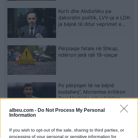
Kurti dhe Abdixhiku pa
dakordim politik, LVV-ja e LDK-
ja bëjnë të ditur veprimet e
radhës
Përplasje fatale në Shkup,
ndërron jetë një 19-vjeçar
Po përpiqen të na bëjnë
budallenj”, Morientes kritikon
Real Madridin për çështjen
Rodri
albeu.com -
Do Not Process My Personal
Information
Kurti pas bisedës me
Abdixhikun: Ambiciet konkrete
If you wish to opt-out of the sale, sharing to third parties, or
nuk përputhen me rezultatin
processing of your personal or sensitive information for