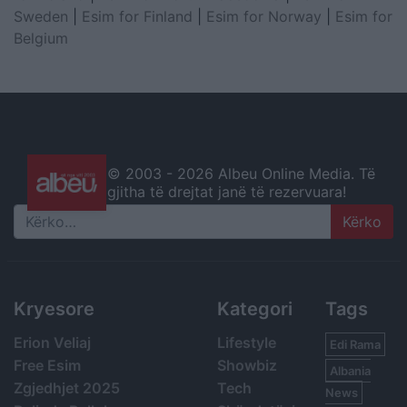
Sweden
|
Esim for Finland
|
Esim for Norway
|
Esim for
Belgium
© 2003 -
2026 Albeu Online Media. Të
gjitha të drejtat janë të rezervuara!
Search
Kryesore
Kategori
Tags
Erion Veliaj
Lifestyle
Edi Rama
Free Esim
Showbiz
Albania
Zgjedhjet 2025
Tech
News