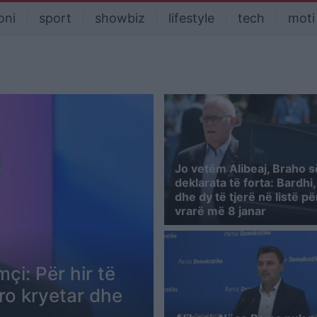
oni
sport
showbiz
lifestyle
tech
moti
Jo vetëm Alibeaj, Braho 
deklarata të forta: Bardhi, 
dhe dy të tjerë në listë për
vrarë më 8 janar
çi: Për hir të
dro kryetar dhe