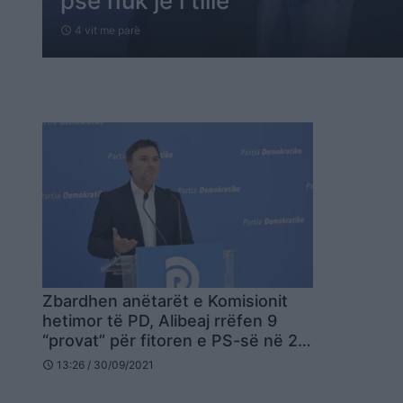
pse nuk je i tillë
4 vit me parë
schedule
Zbardhen anëtarët e Komisionit
hetimor të PD, Alibeaj rrëfen 9
“provat” për fitoren e PS-së në 25
prill
13:26 / 30/09/2021
schedule