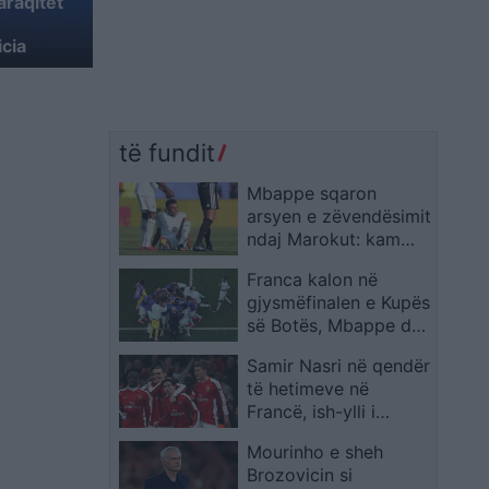
araqitet
icia
të fundit
Mbappe sqaron
arsyen e zëvendësimit
ndaj Marokut: kam
vetëm një shqetësim
Franca kalon në
të lehtë në kyç
gjysmëfinalen e Kupës
së Botës, Mbappe dhe
Dembele mposhtin
Samir Nasri në qendër
Marokun
të hetimeve në
Francë, ish-ylli i
Arsenalit pyetet për
Mourinho e sheh
pastrim parash dhe
Brozovicin si
trafik droge