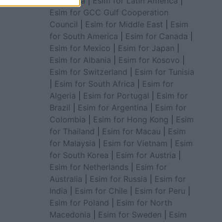
for Africa
|
Esim for Latin America
|
Esim for GCC Gulf Cooperation
Council
|
Esim for Middle East
|
Esim
for South America
|
Esim for Canada
|
Esim for Mexico
|
Esim for Japan
|
Esim for Albania
|
Esim for Kosovo
|
Esim for Switzerland
|
Esim for Tunisia
|
Esim for South Africa
|
Esim for
Algeria
|
Esim for Portugal
|
Esim for
Brazil
|
Esim for Argentina
|
Esim for
Colombia
|
Esim for Hong Kong
|
Esim
for Thailand
|
Esim for Macau
|
Esim
for Malaysia
|
Esim for Vietnam
|
Esim
for South Korea
|
Esim for Austria
|
Esim for Netherlands
|
Esim for
Australia
|
Esim for Russia
|
Esim for
India
|
Esim for Chile
|
Esim for Peru
|
Esim for Poland
|
Esim for North
Macedonia
|
Esim for Sweden
|
Esim