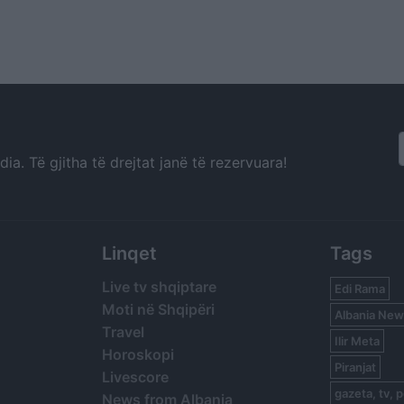
a. Të gjitha të drejtat janë të rezervuara!
Linqet
Tags
Live tv shqiptare
Edi Rama
Moti në Shqipëri
Albania New
Travel
Ilir Meta
Horoskopi
Piranjat
Livescore
gazeta, tv, p
News from Albania