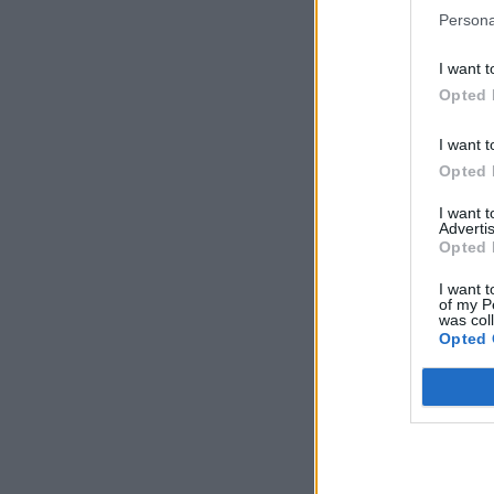
Persona
I want t
Opted 
I want t
Opted 
I want 
Advertis
Opted 
I want t
of my P
was col
Opted 