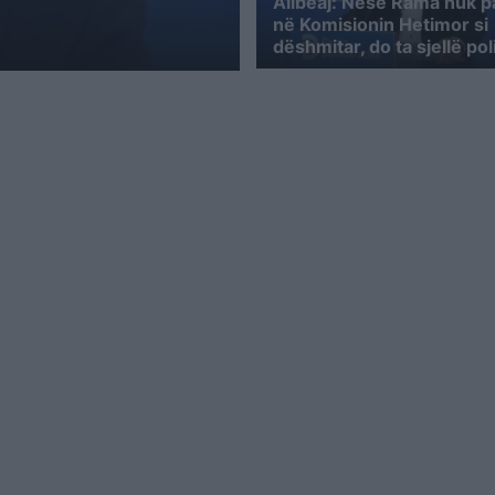
Alibeaj: Nëse Rama nuk p
në Komisionin Hetimor si
dëshmitar, do ta sjellë pol