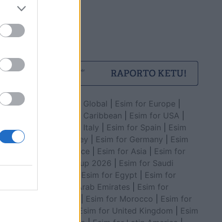
Esim for Global
|
Esim for Europe
|
Esim for Caribbean
|
Esim for USA
|
Esim for Italy
|
Esim for Spain
|
Esim
for Turkey
|
Esim for Germany
|
Esim
for Greece
|
Esim for Asia
|
Esim for
World Cup 2026
|
Esim for Saudi
Arabia
|
Esim for Egypt
|
Esim for
United Arab Emirates
|
Esim for
Balkans
|
Esim for Morocco
|
Esim for
China
|
Esim for United Kingdom
|
Esim