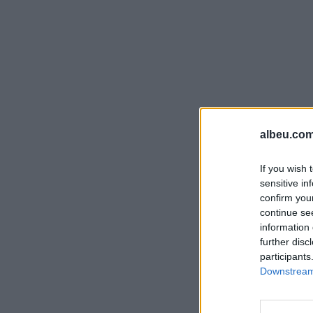
albeu.com
If you wish 
sensitive in
confirm you
continue se
information 
further disc
participants
Downstream 