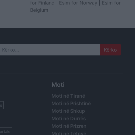
for Finland
|
Esim for Norway
|
Esim for
Belgium
Search
Moti
Moti në Tiranë
Moti në Prishtinë
s
Moti në Shkup
Moti në Durrës
Moti në Prizren
ortale
Moti në Tetovë