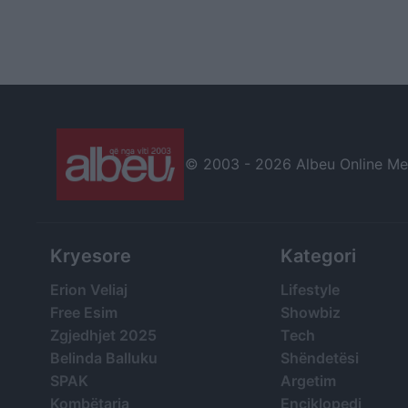
© 2003 -
2026 Albeu Online Medi
Kryesore
Kategori
Erion Veliaj
Lifestyle
Free Esim
Showbiz
Zgjedhjet 2025
Tech
Belinda Balluku
Shëndetësi
SPAK
Argetim
Kombëtarja
Enciklopedi