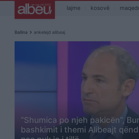
lajme
kosovë
maqed
keyboard_arrow_right
Ballina
ankelejd alibeaj
“Shumica po njeh pakicën”, Bum
bashkimit i themi Alibeajt qën