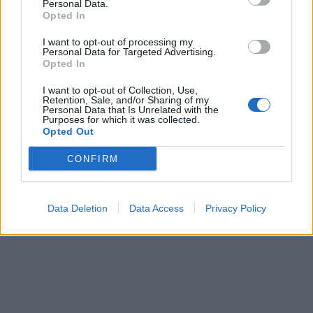
këmbësorin; drejtuesi
Personal Data.
Opted In
shoqërohet në polici
I want to opt-out of processing my
Personal Data for Targeted Advertising.
VIDEO/ Ndërhyrja “horror” e
Opted In
Enea Mihajt në MLS, mbrojtësi
ndëshkohet me të kuq dhe
I want to opt-out of Collection, Use,
Retention, Sale, and/or Sharing of my
gjobë
Personal Data that Is Unrelated with the
Purposes for which it was collected.
Opted Out
CONFIRM
Data Deletion
Data Access
Privacy Policy