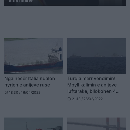
Nga nesër Italia ndalon
Turqia merr vendimin!
hyrjen e anijeve ruse
Mbyll kalimin e anijeve
luftarake, bllokohen 4
18:30 / 16/04/2022
schedule
anije ruse
21:13 / 28/02/2022
schedule