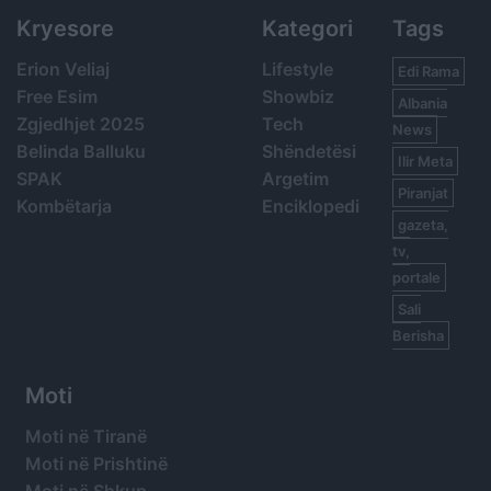
Kryesore
Kategori
Tags
Erion Veliaj
Lifestyle
Edi Rama
Free Esim
Showbiz
Albania
Zgjedhjet 2025
Tech
News
Belinda Balluku
Shëndetësi
Ilir Meta
SPAK
Argetim
Piranjat
Kombëtarja
Enciklopedi
gazeta,
tv,
portale
Sali
Berisha
Moti
Moti në Tiranë
Moti në Prishtinë