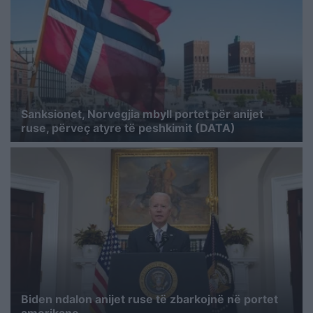
Sanksionet, Norvegjia mbyll portet për anijet
ruse, përveç atyre të peshkimit (DATA)
Biden ndalon anijet ruse të zbarkojnë në portet
amerikane