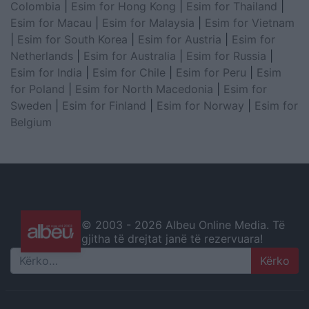
Colombia
|
Esim for Hong Kong
|
Esim for Thailand
|
Esim for Macau
|
Esim for Malaysia
|
Esim for Vietnam
|
Esim for South Korea
|
Esim for Austria
|
Esim for
Netherlands
|
Esim for Australia
|
Esim for Russia
|
Esim for India
|
Esim for Chile
|
Esim for Peru
|
Esim
for Poland
|
Esim for North Macedonia
|
Esim for
Sweden
|
Esim for Finland
|
Esim for Norway
|
Esim for
Belgium
© 2003 -
2026 Albeu Online Media. Të
gjitha të drejtat janë të rezervuara!
Search