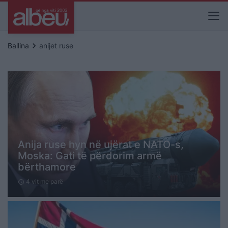
keyboard_arrow_right
Ballina
anijet ruse
Anija ruse hyn në ujërat e NATO-s,
Moska: Gati të përdorim armë
bërthamore
4 vit me parë
schedule