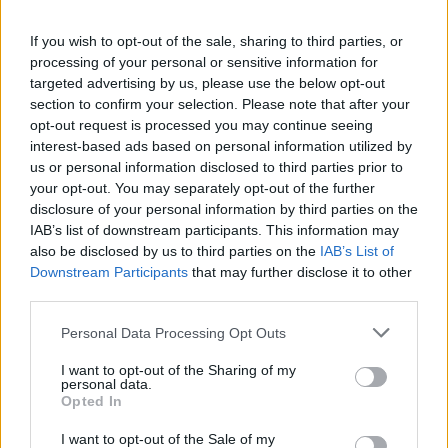
If you wish to opt-out of the sale, sharing to third parties, or
Eric Wendt konfirmohet nga
processing of your personal or sensitive information for
Senati si ambasador i SHBA-së
targeted advertising by us, please use the below opt-out
në Shqipëri, emërimi pret
section to confirm your selection. Please note that after your
firmën e Trump
opt-out request is processed you may continue seeing
interest-based ads based on personal information utilized by
us or personal information disclosed to third parties prior to
Zyrtare, Fisnik Asllani
your opt-out. You may separately opt-out of the further
transferohet te RB Leipzig për
disclosure of your personal information by third parties on the
30 milionë euro
IAB’s list of downstream participants. This information may
also be disclosed by us to third parties on the
IAB’s List of
Downstream Participants
that may further disclose it to other
Futbolli librazhdas në zi,
third parties.
ndahet nga jeta Besnik Çota,
ish-kapiten dhe ish-trajner i
Personal Data Processing Opt Outs
Sopotit
I want to opt-out of the Sharing of my
personal data.
Opted In
Aksident fatal në Durrës,
makina përplas për vdekje
I want to opt-out of the Sale of my