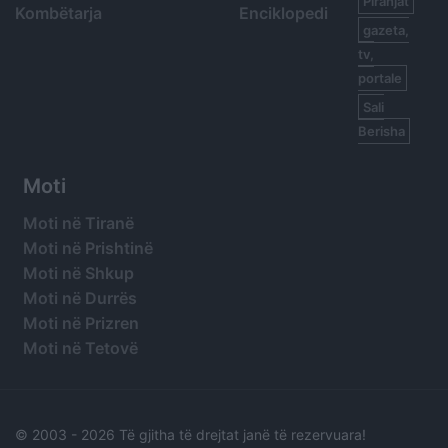
Piranjat
Kombëtarja
Enciklopedi
gazeta,
tv,
portale
Sali
Berisha
Moti
Moti në Tiranë
Moti në Prishtinë
Moti në Shkup
Moti në Durrës
Moti në Prizren
Moti në Tetovë
© 2003 -
2026 Të gjitha të drejtat janë të rezervuara!