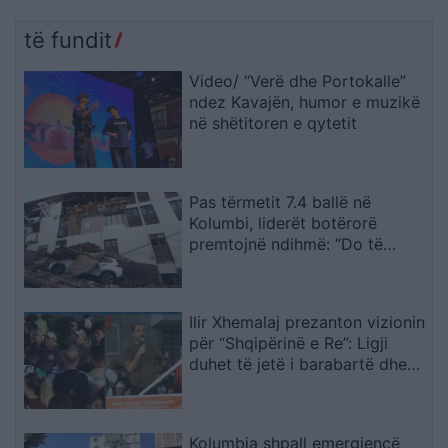
të fundit
Video/ “Verë dhe Portokalle”
ndez Kavajën, humor e muzikë
në shëtitoren e qytetit
Pas tërmetit 7.4 ballë në
Kolumbi, liderët botërorë
premtojnë ndihmë: “Do të
mobilizohemi sa herë të na
kërkohet
Ilir Xhemalaj prezanton vizionin
për “Shqipërinë e Re”: Ligji
duhet të jetë i barabartë dhe
shteti t’u shërbejë qytetarëve
Kolumbia shpall emergjencë