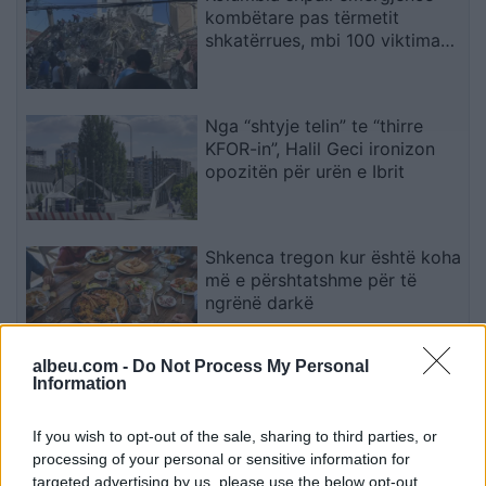
kombëtare pas tërmetit
shkatërrues, mbi 100 viktima
dhe dhjetëra ndërtesa të
rrënuara
Nga “shtyje telin” te “thirre
KFOR-in”, Halil Geci ironizon
opozitën për urën e Ibrit
Shkenca tregon kur është koha
më e përshtatshme për të
ngrënë darkë
albeu.com -
Do Not Process My Personal
Information
Trump pritet të firmosë urdhrin
ekzekutiv për reduktimin e
vaksinave të rekomanduara
If you wish to opt-out of the sale, sharing to third parties, or
për fëmijët
processing of your personal or sensitive information for
targeted advertising by us, please use the below opt-out