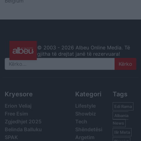
Belgium
© 2003 -
2026 Albeu Online Media. Të
gjitha të drejtat janë të rezervuara!
Search
Kryesore
Kategori
Tags
Erion Veliaj
Lifestyle
Edi Rama
Free Esim
Showbiz
Albania
Zgjedhjet 2025
Tech
News
Belinda Balluku
Shëndetësi
Ilir Meta
SPAK
Argetim