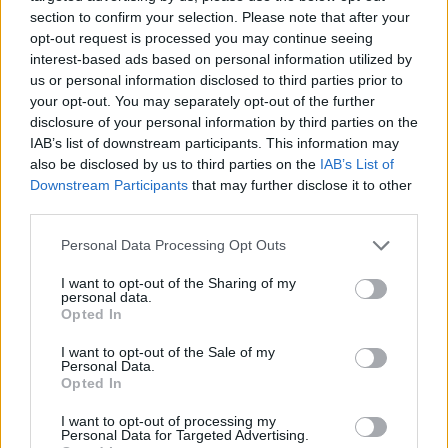
section to confirm your selection. Please note that after your
opt-out request is processed you may continue seeing
interest-based ads based on personal information utilized by
us or personal information disclosed to third parties prior to
your opt-out. You may separately opt-out of the further
disclosure of your personal information by third parties on the
IAB’s list of downstream participants. This information may
also be disclosed by us to third parties on the
IAB’s List of
Downstream Participants
that may further disclose it to other
third parties.
Personal Data Processing Opt Outs
I want to opt-out of the Sharing of my
personal data.
Opted In
I want to opt-out of the Sale of my
Personal Data.
Opted In
Esim for Global
|
Esim for Europe
|
Esim for Caribbean
|
Esim for USA
|
Esim for Italy
|
Esim for Spain
|
Esim
I want to opt-out of processing my
Personal Data for Targeted Advertising.
for Turkey
|
Esim for Germany
|
Esim for Greece
|
Esim