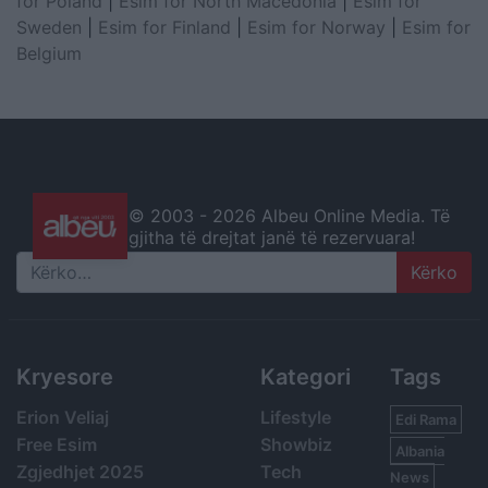
for Poland
|
Esim for North Macedonia
|
Esim for
Sweden
|
Esim for Finland
|
Esim for Norway
|
Esim for
Belgium
© 2003 -
2026 Albeu Online Media. Të
gjitha të drejtat janë të rezervuara!
Search
Kryesore
Kategori
Tags
Erion Veliaj
Lifestyle
Edi Rama
Free Esim
Showbiz
Albania
Zgjedhjet 2025
Tech
News