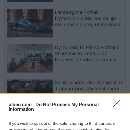
Lamborghini rikthen
frymëzimin e Miura-s në një
seri speciale prej 99 makinash
Dy zyrtarë të FBI-së vizitojnë
Shërbimin Korrektues të
Kosovës, në fokus terrorizmi
dhe rreziqet e sigurisë
Salah vendos rekord pagash te
Trabzonspori, zbulohet shifra
marramendëse
albeu.com -
Do Not Process My Personal
Information
Miri rrëfen si ka ndryshuar jeta
e familjes së tij pas daljes nga
If you wish to opt-out of the sale, sharing to third parties, or
Big Brother
processing of your personal or sensitive information for