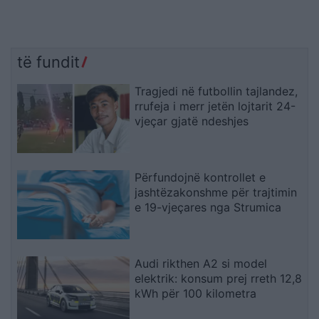
të fundit
Tragjedi në futbollin tajlandez,
rrufeja i merr jetën lojtarit 24-
vjeçar gjatë ndeshjes
Përfundojnë kontrollet e
jashtëzakonshme për trajtimin
e 19-vjeçares nga Strumica
Audi rikthen A2 si model
elektrik: konsum prej rreth 12,8
kWh për 100 kilometra