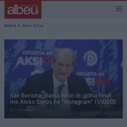
keyboard_arrow_right
Ballina
Aleks Soros
Sali Berisha: Rama fshin të gjitha fotot
me Aleks Soros në “Instagram” (VIDEO)
1 vit me parë
schedule