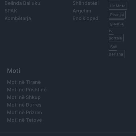
Belinda Balluku
Shëndetësi
Ilir Meta
SPAK
Argetim
Piranjat
Kombëtarja
Enciklopedi
gazeta,
tv,
portale
Sali
Berisha
Moti
Moti në Tiranë
Moti në Prishtinë
Moti në Shkup
Moti në Durrës
Moti në Prizren
Moti në Tetovë