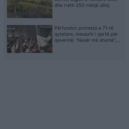
dhe rreth 250 rrënjë ullinj
Përfundon protesta e 71-të
qytetare, mesazhi i qartë për
qeverinë: “Nesër më shumë”,
kërkohet largimi i Ramës