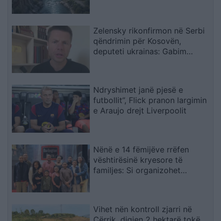
kërcënimeve për Ibërin
Zelensky rikonfirmon në Serbi
qëndrimin për Kosovën,
deputeti ukrainas: Gabim
diplomatik, Ukraina duhet ta
njohë
Ndryshimet janë pjesë e
futbollit”, Flick pranon largimin
e Araujo drejt Liverpoolit
Nënë e 14 fëmijëve rrëfen
vështirësinë kryesore të
familjes: Si organizohet
transporti
Vihet nën kontroll zjarri në
Cërrik, digjen 2 hektarë tokë