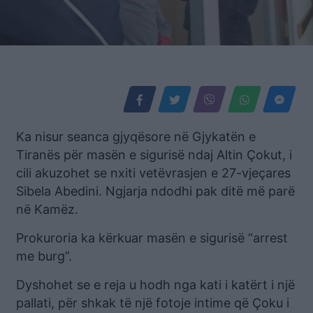
Ka nisur seanca gjyqësore në Gjykatën e
Tiranës për masën e sigurisë ndaj Altin Çokut, i
cili akuzohet se nxiti vetëvrasjen e 27-vjeçares
Sibela Abedini. Ngjarja ndodhi pak ditë më parë
në Kamëz.
Prokuroria ka kërkuar masën e sigurisë “arrest
me burg”.
Dyshohet se e reja u hodh nga kati i katërt i një
pallati, për shkak të një fotoje intime që Çoku i