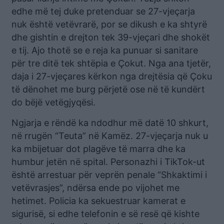
edhe më tej duke pretenduar se 27-vjeçarja
nuk është vetëvrarë, por se dikush e ka shtyrë
dhe gishtin e drejton tek 39-vjeçari dhe shokët
e tij. Ajo thotë se e reja ka punuar si sanitare
për tre ditë tek shtëpia e Çokut. Nga ana tjetër,
daja i 27-vjeçares kërkon nga drejtësia që Çoku
të dënohet me burg përjetë ose në të kundërt
do bëjë vetëgjyqësi.
Ngjarja e rëndë ka ndodhur më datë 10 shkurt,
në rrugën “Teuta” në Kamëz. 27-vjeçarja nuk u
ka mbijetuar dot plagëve të marra dhe ka
humbur jetën në spital. Personazhi i TikTok-ut
është arrestuar për veprën penale “Shkaktimi i
vetëvrasjes”, ndërsa ende po vijohet me
hetimet. Policia ka sekuestruar kamerat e
sigurisë, si edhe telefonin e së resë që kishte