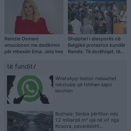
Remzie Osmani
Shqiptari i diasporës në
emocionon me dedikimin
Belgjikë proteston kundër
për mbesën Ema: Jeta ime
Ramës: Të dorëhiqet, të
rinjtë të drejtojnë
Shqipërinë larg politikës
të fundit
së vjetër
WhatsApp teston mesazhet
tekstuale që fshihen sapo
lexohen
Buzhala: Serbia përfiton mbi
1.2 miliardë m³ ujë në vit nga
Kosova, pavarësisht