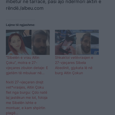
mbetur në tarracë, pasi ajo ndërmori aktin e
rëndë./albeu.com
Lajme të ngjashme:
“Sibelën e vrau Altin
Shkaktoi vetëvrasjen e
Çoku”, motra e 27-
27-vjeçares Sibela
vjeçares zbulon detaje: E
Abedinit, gjykata lë në
gjetëm të mbuluar në…
burg Altin Çokun
Nxiti 27-vjeçaren drejt
vet*vrasjes, Altin Çoku
flet nga burgu: Çdo natë
laj jastëkun me lot, fotoja
me Sibelën ishte e
montuar, e kam shpirtin
plagë…