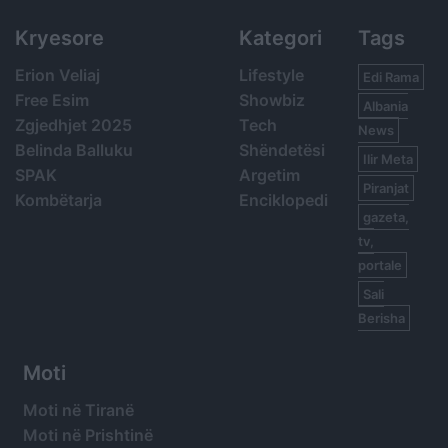
Kryesore
Kategori
Tags
Erion Veliaj
Lifestyle
Edi Rama
Free Esim
Showbiz
Albania
Zgjedhjet 2025
Tech
News
Belinda Balluku
Shëndetësi
Ilir Meta
SPAK
Argetim
Piranjat
Kombëtarja
Enciklopedi
gazeta,
tv,
portale
Sali
Berisha
Moti
Moti në Tiranë
Moti në Prishtinë