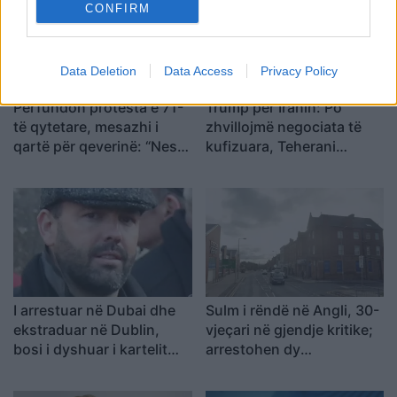
ta njohë
CONFIRM
Data Deletion
Data Access
Privacy Policy
Përfundon protesta e 71-
Trump për Iranin: Po
të qytetare, mesazhi i
zhvillojmë negociata të
qartë për qeverinë: “Nesër
kufizuara, Teherani
më shumë”, kërkohet
ndodhet në krizë të rëndë
largimi i Ramës
ekonomike
I arrestuar në Dubai dhe
Sulm i rëndë në Angli, 30-
ekstraduar në Dublin,
vjeçari në gjendje kritike;
bosi i dyshuar i kartelit
arrestohen dy
përballet me akuza për
adoleshentë
krim të organizuar