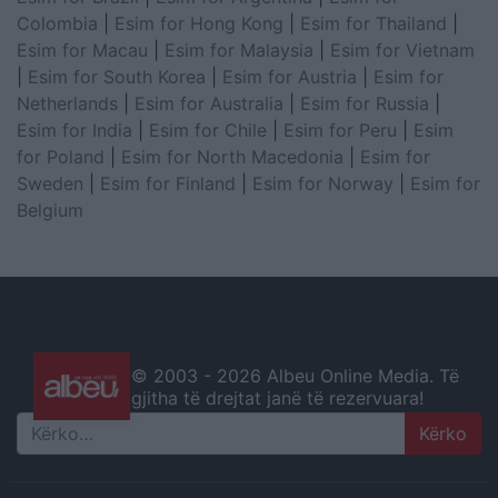
Colombia
|
Esim for Hong Kong
|
Esim for Thailand
|
Esim for Macau
|
Esim for Malaysia
|
Esim for Vietnam
|
Esim for South Korea
|
Esim for Austria
|
Esim for
Netherlands
|
Esim for Australia
|
Esim for Russia
|
Esim for India
|
Esim for Chile
|
Esim for Peru
|
Esim
for Poland
|
Esim for North Macedonia
|
Esim for
Sweden
|
Esim for Finland
|
Esim for Norway
|
Esim for
Belgium
© 2003 -
2026 Albeu Online Media. Të
gjitha të drejtat janë të rezervuara!
Search