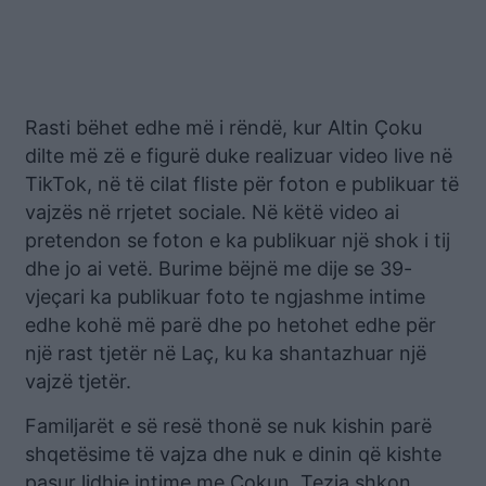
Rasti bëhet edhe më i rëndë, kur Altin Çoku
dilte më zë e figurë duke realizuar video live në
TikTok, në të cilat fliste për foton e publikuar të
vajzës në rrjetet sociale. Në këtë video ai
pretendon se foton e ka publikuar një shok i tij
dhe jo ai vetë. Burime bëjnë me dije se 39-
vjeçari ka publikuar foto te ngjashme intime
edhe kohë më parë dhe po hetohet edhe për
një rast tjetër në Laç, ku ka shantazhuar një
vajzë tjetër.
Familjarët e së resë thonë se nuk kishin parë
shqetësime të vajza dhe nuk e dinin që kishte
pasur lidhje intime me Çokun. Tezja shkon