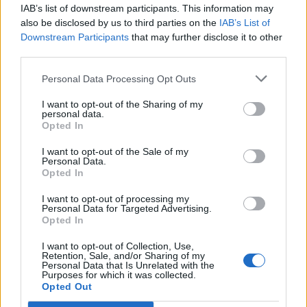
IAB’s list of downstream participants. This information may
Tags:
,
,
Altin Çoku
Masa e sigurise
Sibela
also be disclosed by us to third parties on the
IAB’s List of
Abedini
Downstream Participants
that may further disclose it to other
third parties.
Personal Data Processing Opt Outs
I want to opt-out of the Sharing of my
personal data.
Opted In
I want to opt-out of the Sale of my
Personal Data.
Opted In
I want to opt-out of processing my
Personal Data for Targeted Advertising.
Opted In
Zelensky rikonfirmon në
Vihet nën kontroll zjarri në
I want to opt-out of Collection, Use,
Serbi qëndrimin për
Cërrik, digjen 2 hektarë
Retention, Sale, and/or Sharing of my
Kosovën, deputeti
tokë dhe rreth 250 rrënjë
Personal Data that Is Unrelated with the
Purposes for which it was collected.
ukrainas: Gabim
ullinj
Opted Out
diplomatik, Ukraina duhet