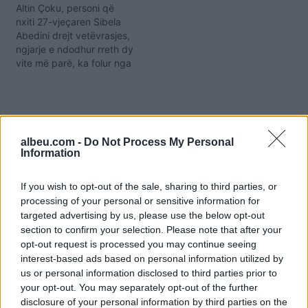
Altin Çoku, personi që
nxiti 27-vjeçaren Sibela
Abedini drejt vetëvrasjes,
ngjarje e ndodhur rreth dy
vite më parë, ka folur nga
burgu për emisionin “Me
Zemër të Hapur”. Ai ka
hedhur hedhur poshtë
akuzat, duke deklaruar se
ndaj tij është kryer një
albeu.com -
Do Not Process My Personal
padrejtësi nga
Information
institucionet e shtetit
shqiptar. Çoku ka…
If you wish to opt-out of the sale, sharing to third parties, or
processing of your personal or sensitive information for
targeted advertising by us, please use the below opt-out
section to confirm your selection. Please note that after your
opt-out request is processed you may continue seeing
interest-based ads based on personal information utilized by
us or personal information disclosed to third parties prior to
your opt-out. You may separately opt-out of the further
Shtuar
më
15.02.2024 09:56
disclosure of your personal information by third parties on the