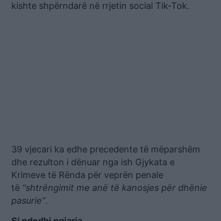
kishte shpërndarë në rrjetin social Tik-Tok.
39 vjecari ka edhe precedente të mëparshëm
dhe rezulton i dënuar nga ish Gjykata e
Krimeve të Rënda për veprën penale
të
“shtrëngimit me anë të kanosjes për dhënie
pasurie”
.
Si ndodhi ngjarja