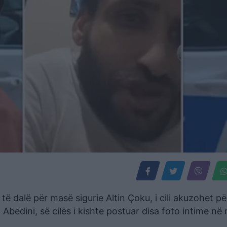
të dalë për masë sigurie Altin Çoku, i cili akuzohet pë
Abedini, së cilës i kishte postuar disa foto intime në r