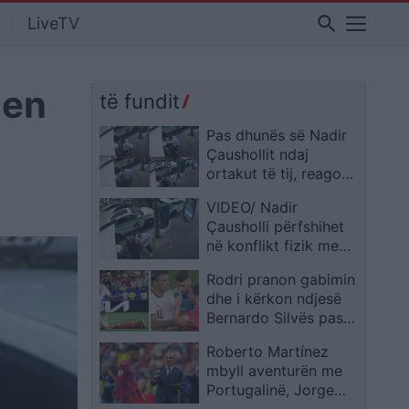
search
LiveTV
hen
të fundit
Pas dhunës së Nadir
Çaushollit ndaj
ortakut të tij, reagon
pronari i “Sky Tower”,
VIDEO/ Nadir
Vladimir Kosta: Në
Çausholli përfshihet
këto rrethana, ndodh
në konflikt fizik me
vetëgjyqësia….
Mirton Likën në zonën
Rodri pranon gabimin
e ish-Bllokut
dhe i kërkon ndjesë
Bernardo Silvës pas
incidentit në fundin e
Roberto Martínez
sfidës me Portugalinë
mbyll aventurën me
Portugalinë, Jorge
Jesus drejt stolit