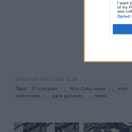
I want t
of my P
was col
Opted 
Shtuar
më
14.02.2024 15:24
Tags:
,
,
27-vjeçaren
Altin Çoku neser
drejt
,
,
vetëvrasjes
para gjykatës
shtyu