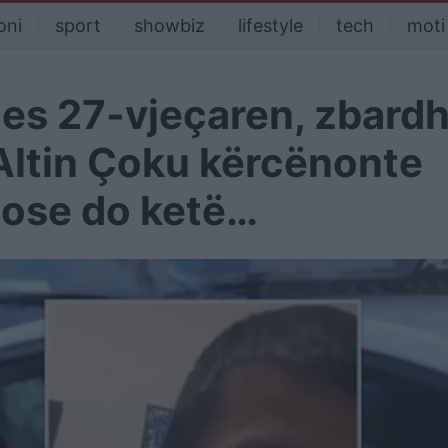
oni
sport
showbiz
lifestyle
tech
moti
jes 27-vjeçaren, zbard
 Altin Çoku kërcënonte
 ose do ketë…