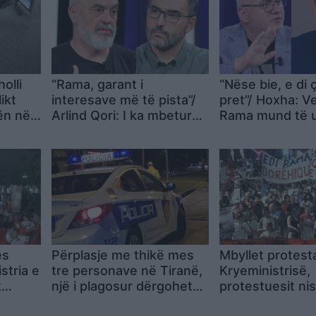
olli
“Rama, garant i
“Nëse bie, e di 
ikt
interesave më të pista”/
pret”/ Hoxha: V
kën në
Arlind Qori: I ka mbetur
Rama mund të u
t
ora në vitet 2000, por ka
gjithë këta nje
përballë rini europiane
tij
ës
Përplasje me thikë mes
Mbyllet protest
stria e
tre personave në Tiranë,
Kryeministrisë,
t
një i plagosur dërgohet
protestuesit nis
 burg,
me urgjencë në spital
marshimin në k