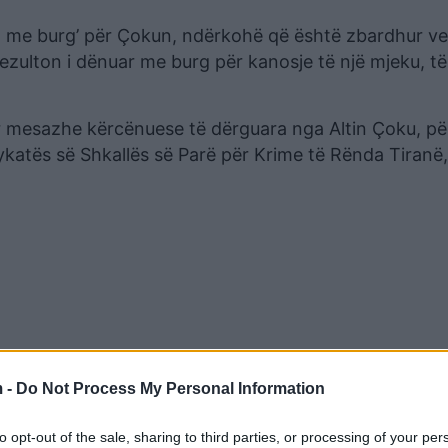
st me burg’ për Çokun, ndërkohë që është zbardhur ve
ezulton i dënuar me burg për kanosje të një mjeku, të 
tur mesazhe kërcënuese të dërguara nga Altin Çoku, pë
ykatës së Shkallës së Parë për Krime të Rënda Tiranë,
 -
Do Not Process My Personal Information
to opt-out of the sale, sharing to third parties, or processing of your per