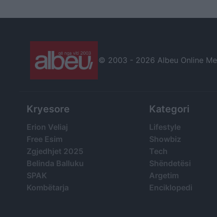
ndalemi pa u larguar
Berisha në burg!
Rama!
© 2003 -
2026 Albeu Online Medi
Kryesore
Kategori
Erion Veliaj
Lifestyle
Free Esim
Showbiz
Zgjedhjet 2025
Tech
Belinda Balluku
Shëndetësi
SPAK
Argetim
Kombëtarja
Enciklopedi