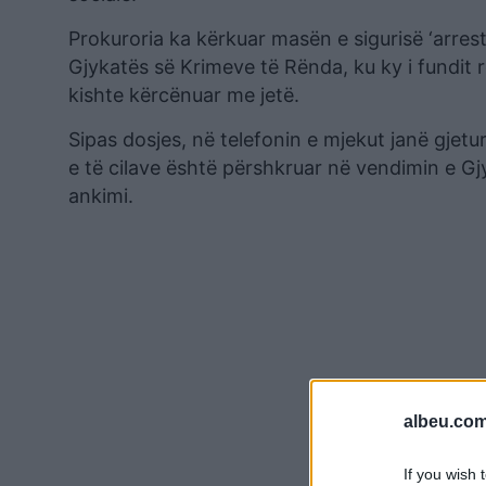
Prokuroria ka kërkuar masën e sigurisë ‘arre
Gjykatës së Krimeve të Rënda, ku ky i fundit r
kishte kërcënuar me jetë.
Sipas dosjes, në telefonin e mjekut janë gje
e të cilave është përshkruar në vendimin e Gj
ankimi.
albeu.com
If you wish 