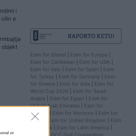
ndimi i
cilin e
rmbajtja
 objekt
Esim for Global
|
Esim for Europe
|
Esim for Caribbean
|
Esim for USA
|
Esim for Italy
|
Esim for Spain
|
Esim
for Turkey
|
Esim for Germany
|
Esim
for Greece
|
Esim for Asia
|
Esim for
World Cup 2026
|
Esim for Saudi
Arabia
|
Esim for Egypt
|
Esim for
United Arab Emirates
|
Esim for
Balkans
|
Esim for Morocco
|
Esim for
China
|
Esim for United Kingdom
|
Esim
for Africa
|
Esim for Latin America
|
sonal or
Esim for GCC Gulf Cooperation