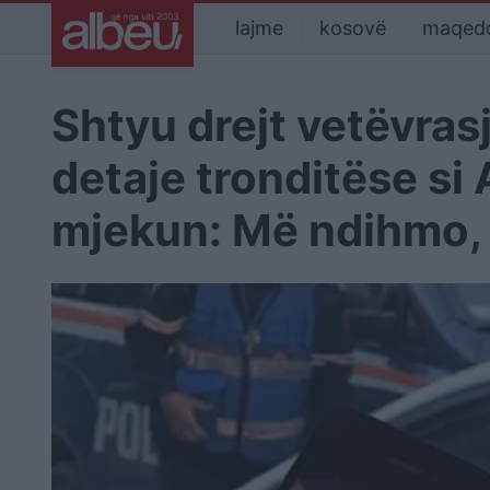
lajme
kosovë
maqed
Shtyu drejt vetëvras
detaje tronditëse si
mjekun: Më ndihmo,