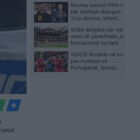
Rooney sulmon FIFA-n
luzitan
për çështjen Balogun:
Turp absolut, Infantino
duhet të ndihet i
SHBA-Belgjikë për një
turpëruar
vend në çerekfinale, ja
formacionet zyrtare
VIDEO/ Ronaldo në lot
pas humbjes së
Portugalisë, Spanja
kalon në çerekfinale
r
rjetet