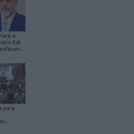
çfarë e
etëm Edi
nifikonte
rëz kundër
a para
in
ryeqytet