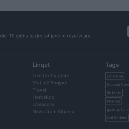
a. Të gjitha të drejtat janë të rezervuara!
Linqet
Tags
Live tv shqiptare
Edi Rama
Moti në Shqipëri
Albania New
Travel
Ilir Meta
Horoskopi
Piranjat
Livescore
gazeta, tv, p
News from Albania
Sali Berisha