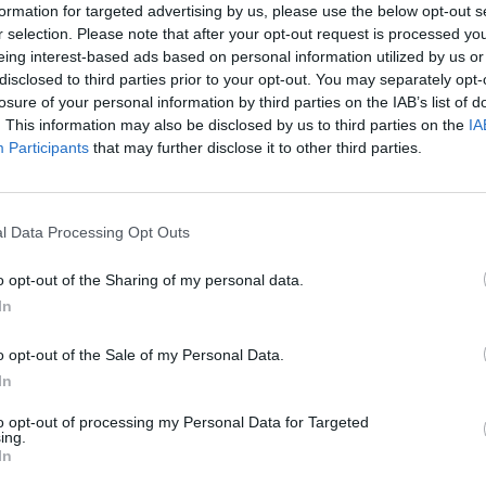
formation for targeted advertising by us, please use the below opt-out s
e me i marr lekt tuja, dhe nese nuk do me pas gjak
r selection. Please note that after your opt-out request is processed y
mo te lutem deri neser…”,
është mesazhi kërcënues 
eing interest-based ads based on personal information utilized by us or
disclosed to third parties prior to your opt-out. You may separately opt-
losure of your personal information by third parties on the IAB’s list of
. This information may also be disclosed by us to third parties on the
IA
Participants
that may further disclose it to other third parties.
Nxiti 27-vjeçaren drejt vet*vrasjes,
Çoku flet nga burgu: Çdo natë laj 
me lot, fotoja me Sibelën ishte e m
l Data Processing Opt Outs
kam shpirtin plagë…
Altin Çoku, personi që nxiti 27-vje
o opt-out of the Sharing of my personal data.
Sibela Abedini drejt vetëvrasjes, n
In
ndodhur rreth dy vite më parë, ka 
burgu për emisionin “Me Zemër të
o opt-out of the Sale of my Personal Data.
Ai ka hedhur hedhur poshtë akuza
 në TikTok 27-vjeçares, kjo
deklaruar se ndaj tij është kryer nj
In
 që çoi drejt vetëvrasjes të renë
padrejtësi nga institucionet e shtet
to opt-out of processing my Personal Data for Targeted
shqiptar. Çoku ka…
ing.
In