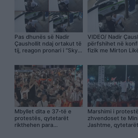
Pas dhunës së Nadir
VIDEO/ Nadir Çaush
Çaushollit ndaj ortakut të
përfshihet në konfl
tij, reagon pronari i “Sky
fizik me Mirton Li
Tower”, Vladimir Kosta:
zonën e ish-Blloku
Në këto rrethana, ndodh
vetëgjyqësia….
Mbyllet dita e 37-të e
Marshimi i protest
protestës, qytetarët
zhvendoset te Mini
rikthehen para
Jashtme, qytetarë
Kryeministrisë: Nuk
thërrasin: Rama në