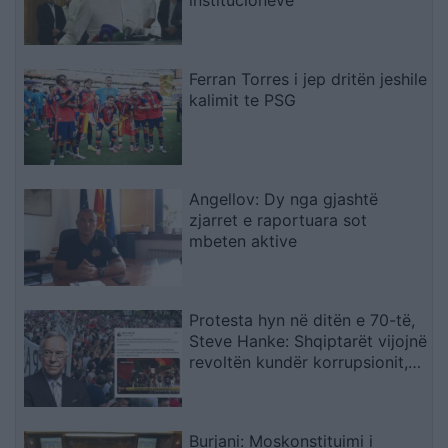
Ferran Torres i jep dritën jeshile
kalimit te PSG
Angellov: Dy nga gjashtë
zjarret e raportuara sot
mbeten aktive
Protesta hyn në ditën e 70-të,
Steve Hanke: Shqiptarët vijojnë
revoltën kundër korrupsionit,
Rama duhet të largohet
Burjani: Moskonstituimi i