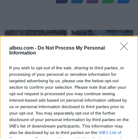
albeu.com -
Do Not Process My Personal
Information
If you wish to opt-out of the sale, sharing to third parties, or
Protesta hyn në ditën e
Shpërthim me tritol në
processing of your personal or sensitive information for
70-të, Steve Hanke:
banesën e 72-vjeçarit në
targeted advertising by us, please use the below opt-out
Shqiptarët vijojnë revoltën
Tufinë, në kërkim tre
section to confirm your selection. Please note that after your
kundër korrupsionit,
vëllezër
opt-out request is processed you may continue seeing
Rama duhet të largohet
interest-based ads based on personal information utilized by
us or personal information disclosed to third parties prior to
your opt-out. You may separately opt-out of the further
disclosure of your personal information by third parties on the
IAB’s list of downstream participants. This information may
also be disclosed by us to third parties on the
IAB’s List of