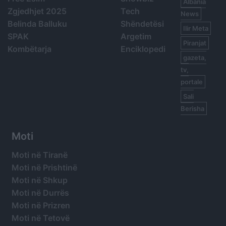
Albania
Zgjedhjet 2025
Tech
News
Belinda Balluku
Shëndetësi
Ilir Meta
SPAK
Argetim
Piranjat
Kombëtarja
Enciklopedi
gazeta,
tv,
portale
Sali
Berisha
Moti
Moti në Tiranë
Moti në Prishtinë
Moti në Shkup
Moti në Durrës
Moti në Prizren
Moti në Tetovë