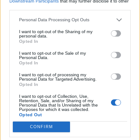
Downstream Participants
that may further disclose it to other
Gazetarja zvicerane
Eksploziv i pashpërthyer
third parties.
Amèle Debey pasqyron
pranë dyqanit të Noizy-t
protestat masive kundër
në Durrës, policia kërkon
Personal Data Processing Opt Outs
Ramës: Shqiptarët duan t’i
autorët
I want to opt-out of the Sharing of my
japin fund pushtetit 35-
personal data.
vjeçar të të njëjtëve emra
Opted In
I want to opt-out of the Sale of my
Personal Data.
Opted In
I want to opt-out of processing my
Konflikti në Spille rrezikoi
Mjetet inteligjente
Personal Data for Targeted Advertising.
të përfundonte me vrasje,
konstatojnë 1.100 shkelje
Opted In
kapet 31-vjeçari me
deri në 230 km/h, Hita
I want to opt-out of Collection, Use,
kallashnikov
inspekton kontrollet në
Retention, Sale, and/or Sharing of my
terren
Personal Data that Is Unrelated with the
Purposes for which it was collected.
Opted Out
CONFIRM