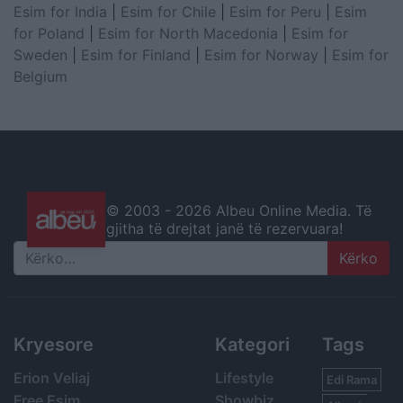
Esim for India
|
Esim for Chile
|
Esim for Peru
|
Esim
for Poland
|
Esim for North Macedonia
|
Esim for
Sweden
|
Esim for Finland
|
Esim for Norway
|
Esim for
Belgium
© 2003 -
2026 Albeu Online Media. Të
gjitha të drejtat janë të rezervuara!
Search
Kryesore
Kategori
Tags
Erion Veliaj
Lifestyle
Edi Rama
Free Esim
Showbiz