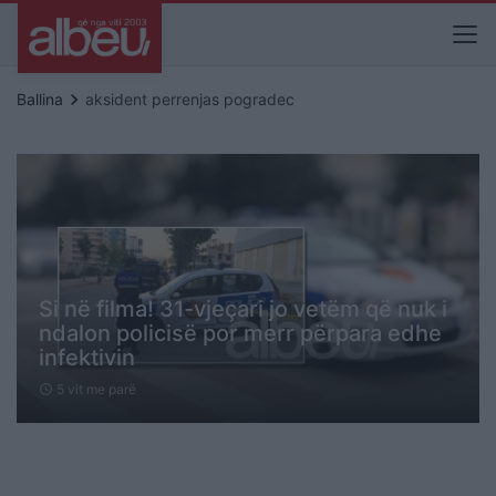
keyboard_arrow_right
Ballina
aksident perrenjas pogradec
Si në filma! 31-vjeçari jo vetëm që nuk i
ndalon policisë por merr përpara edhe
infektivin
5 vit me parë
schedule