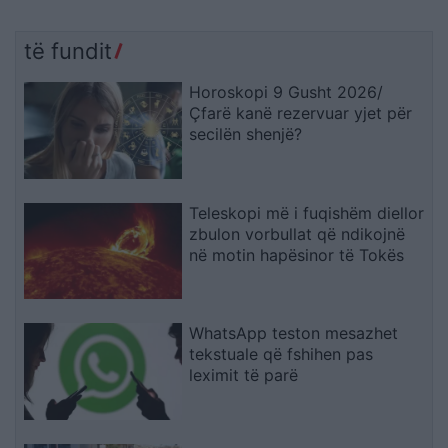
të fundit
Horoskopi 9 Gusht 2026/
Çfarë kanë rezervuar yjet për
secilën shenjë?
Teleskopi më i fuqishëm diellor
zbulon vorbullat që ndikojnë
në motin hapësinor të Tokës
WhatsApp teston mesazhet
tekstuale që fshihen pas
leximit të parë