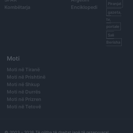
Piranjat
Kombëtarja
Enciklopedi
gazeta,
tv,
portale
Sali
Berisha
Moti
Moti në Tiranë
Moti në Prishtinë
Moti në Shkup
Moti në Durrës
Moti në Prizren
Moti në Tetovë
© 2003 -
2026 Të gjitha të drejtat janë të rezervuara!