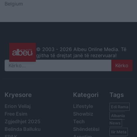
Belgium
© 2003 -
2026 Albeu Online Media. Të
gjitha të drejtat janë të rezervuara!
Search
Kryesore
Kategori
Tags
Erion Veliaj
Lifestyle
Edi Rama
Free Esim
Showbiz
Albania
Zgjedhjet 2025
Tech
News
Belinda Balluku
Shëndetësi
Ilir Meta
SPAK
Argetim