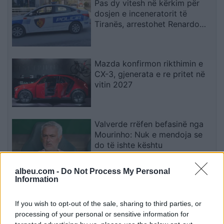
Pas dy vitesh në kërkim për
dosjen e inceneratorit të
Tiranës, arrestohet Renardo
Nallbani në Palasë
Mazda konfirmon rikthimin e
CX-3, gjenerata e re pritet në
vitin 2027
Valverde rrëfen befasinë nga
Mourinho: Nuk e mendoja se
do të ishte kështu
albeu.com -
Do Not Process My Personal
Information
Arrestohet 73-vjeçari në Krujë,
ndezi zjarr për të djegur barin
If you wish to opt-out of the sale, sharing to third parties, or
dhe flakët u përhapën drejt
processing of your personal or sensitive information for
malit