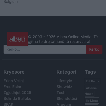
Belgium
© 2003 -
2026 Albeu Online Media. Të
gjitha të drejtat janë të rezervuara!
Search
Kryesore
Kategori
Tags
Erion Veliaj
Lifestyle
Edi Rama
Free Esim
Showbiz
Albania
Zgjedhjet 2025
Tech
News
Belinda Balluku
Shëndetësi
Ilir Meta
SPAK
Argetim