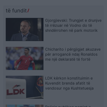
të fundit
Gjorgjievski: Trungjet e drunjve
të rrëzuar në Vodno do të
shndërrohen në park motorik
Chicharito i përgjigjet akuzave
për arrogancë ndaj Ronaldos
me një deklaratë të fortë
LDK kërkon konstituimin e
Kuvendit brenda afatit të
vendosur nga Kushtetuesja
Policia publikon pamjet e