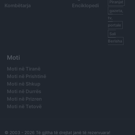
Piranjat
Kombëtarja
Enciklopedi
gazeta,
tv,
portale
Sali
Berisha
Moti
Moti në Tiranë
Moti në Prishtinë
Moti në Shkup
Moti në Durrës
Moti në Prizren
Moti në Tetovë
© 2003 -
2026 Të gjitha të drejtat janë të rezervuara!