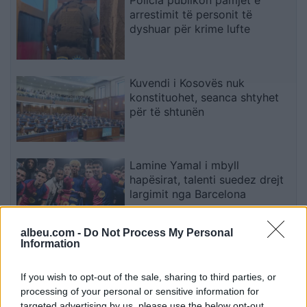
arrestimit të personit të
dyshuar për krime lufte
Kuvendi i Kosovës nuk
konstituohet, seanca shtyhet
për të shtunën
Lamine Yamal i mbyll
hapësirat, talenti suedez drejt
largimit nga Barcelona
albeu.com -
Do Not Process My Personal
Information
Video/ Tragjedi në Ceuta, i riu
që po tentonte të kalonte
ilegalisht nga Maroku me
If you wish to opt-out of the sale, sharing to third parties, or
parashutë bie në det dhe vdes
processing of your personal or sensitive information for
targeted advertising by us, please use the below opt-out