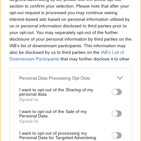
section to confirm your selection. Please note that after your
opt-out request is processed you may continue seeing
interest-based ads based on personal information utilized by
us or personal information disclosed to third parties prior to
your opt-out. You may separately opt-out of the further
disclosure of your personal information by third parties on the
IAB’s list of downstream participants. This information may
also be disclosed by us to third parties on the
IAB’s List of
Downstream Participants
that may further disclose it to other
third parties.
Personal Data Processing Opt Outs
I want to opt-out of the Sharing of my
personal data.
Opted In
I want to opt-out of the Sale of my
Personal Data.
Opted In
Esim for Global
|
Esim for Europe
|
Esim for Caribbean
|
Esim for USA
|
Esim for Italy
|
Esim for Spain
|
Esim
I want to opt-out of processing my
Personal Data for Targeted Advertising.
for Turkey
|
Esim for Germany
|
Esim for Greece
|
Esim