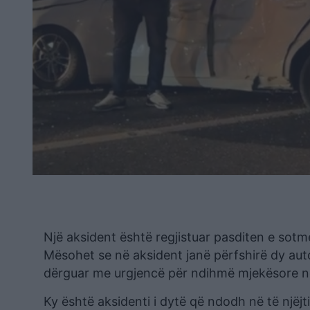
Një aksident është regjistuar pasditen e sotm
Mësohet se në aksident janë përfshirë dy autom
dërguar me urgjencë për ndihmë mjekësore në
Ky është aksidenti i dytë që ndodh në të njëjt