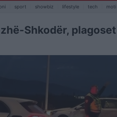
oni
sport
showbiz
lifestyle
tech
moti
ezhë-Shkodër, plagoset