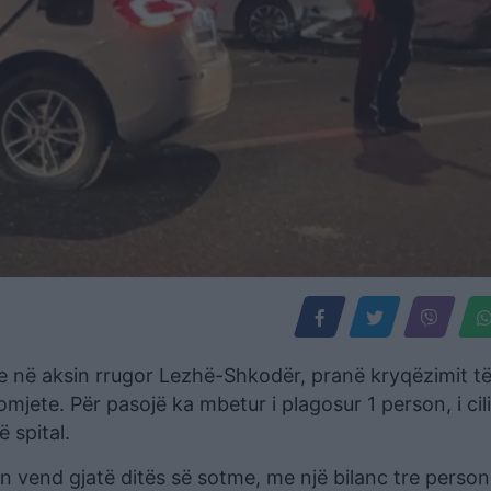
e në aksin rrugor Lezhë-Shkodër, pranë kryqëzimit të 
jete. Për pasojë ka mbetur i plagosur 1 person, i cil
 spital.
in vend gjatë ditës së sotme, me një bilanc tre person