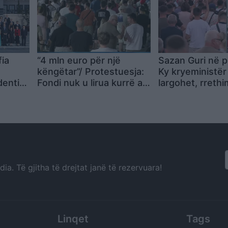
fia
“4 mln euro për një
Sazan Guri në p
këngëtar”/ Protestuesja:
Ky kryeministër
dentit
Fondi nuk u lirua kurrë as
largohet, rrethim
sit e
për tërmetin dhe as për
do të jetë fizik 
përmbytjet
parlamentin dh
a. Të gjitha të drejtat janë të rezervuara!
Linqet
Tags