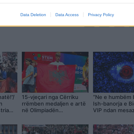
Data Deletion
Data Access
Privacy Policy
natë!”/
15-vjeçari nga Cërriku
“Ne e humbëm 
n
rrëmben medaljen e artë
Ish-banorja e B
tria
në Olimpiadën
VIP ndan mesaz
etrik,
Ndërkombëtare STEM
dhimbshëm
mën:
dhe