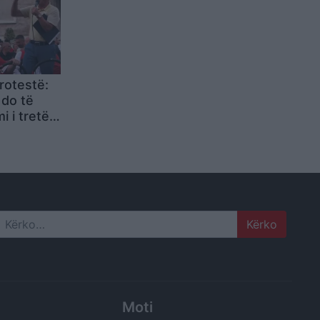
rotestë:
 do të
i i tretë
për
e qeverinë
Search
Moti