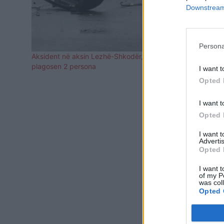
Downstream 
Persona
Aksident në aksin Lezhë-Shkodër,
Përplasen t
plagosen 2 persona
Shkodër, kat
I want t
Opted 
I want t
Opted 
I want 
Advertis
Opted 
I want t
of my P
was col
Opted 