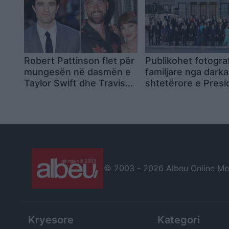
më shumë!
Robert Pattinson flet për
Publikohet fotogra
mungesën në dasmën e
familjare nga darka
Taylor Swift dhe Travis
shtetërore e Presi
Kelce
Erdogan me drejtue
NATO-s
© 2003 -
2026 Albeu Online Medi
Kryesore
Kategori