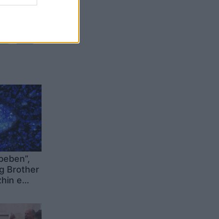
Belgium
beben”,
ig Brother
hin e