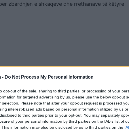
t për zbardhjen e shkaqeve dhe rrethanave të këtyre
 -
Do Not Process My Personal Information
to opt-out of the sale, sharing to third parties, or processing of your per
formation for targeted advertising by us, please use the below opt-out s
r selection. Please note that after your opt-out request is processed y
eing interest-based ads based on personal information utilized by us or
disclosed to third parties prior to your opt-out. You may separately opt-
losure of your personal information by third parties on the IAB’s list of
. This information may also be disclosed by us to third parties on the
IA