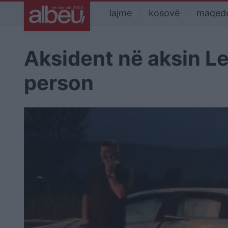
lajme
kosovë
maqed
Aksident në aksin L
person