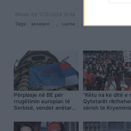
Shtuar
më
17.10.2024 18:48
Tags:
,
,
aksident
Lezhe
shkodeer
Përplasje në BE për
“Këtu na ke ditë e 
rrugëtimin europian të
Qytetarët rikthehe
Serbisë, vendet anëtare
sërish te Kryeminis
të ndara për hapjen e
pas marshimit kilom
Kapitullit 3
paralajmërojnë Ra
Nesër do të jemi e