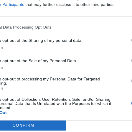
Participants
that may further disclose it to other third parties.
l Data Processing Opt Outs
re automjete në aksin Lezhë-
Aksident në aksin Lezhë-Shkodër!
ër të plagosur
Përplasen dy automjete, 5 person
o opt-out of the Sharing of my personal data.
drejt spitalit (FOTO)
In
o opt-out of the Sale of my Personal Data.
In
to opt-out of processing my Personal Data for Targeted
ing.
In
o opt-out of Collection, Use, Retention, Sale, and/or Sharing
ersonal Data that Is Unrelated with the Purposes for which it
lected.
Out
CONFIRM