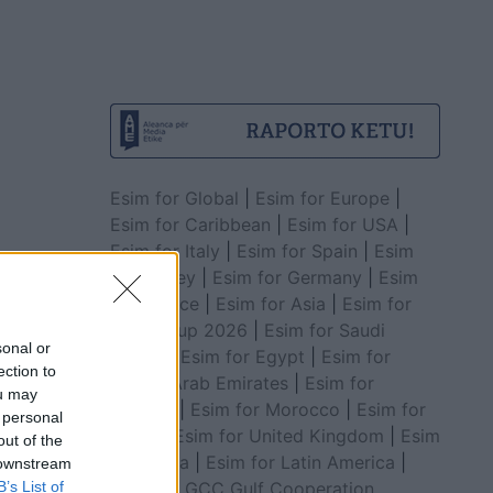
Esim for Global
|
Esim for Europe
|
Esim for Caribbean
|
Esim for USA
|
Esim for Italy
|
Esim for Spain
|
Esim
for Turkey
|
Esim for Germany
|
Esim
for Greece
|
Esim for Asia
|
Esim for
World Cup 2026
|
Esim for Saudi
sonal or
Arabia
|
Esim for Egypt
|
Esim for
ection to
United Arab Emirates
|
Esim for
ou may
Balkans
|
Esim for Morocco
|
Esim for
 personal
China
|
Esim for United Kingdom
|
Esim
out of the
for Africa
|
Esim for Latin America
|
 downstream
B’s List of
Esim for GCC Gulf Cooperation