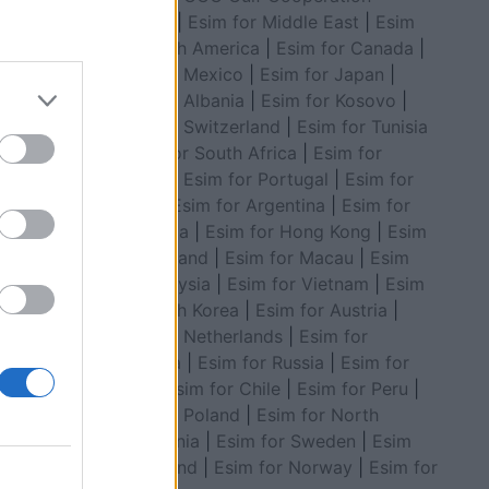
Council
|
Esim for Middle East
|
Esim
for South America
|
Esim for Canada
|
Esim for Mexico
|
Esim for Japan
|
Esim for Albania
|
Esim for Kosovo
|
Esim for Switzerland
|
Esim for Tunisia
a nisen
|
Esim for South Africa
|
Esim for
Algeria
|
Esim for Portugal
|
Esim for
Brazil
|
Esim for Argentina
|
Esim for
Colombia
|
Esim for Hong Kong
|
Esim
for Thailand
|
Esim for Macau
|
Esim
for Malaysia
|
Esim for Vietnam
|
Esim
for South Korea
|
Esim for Austria
|
Esim for Netherlands
|
Esim for
Australia
|
Esim for Russia
|
Esim for
India
|
Esim for Chile
|
Esim for Peru
|
Esim for Poland
|
Esim for North
Macedonia
|
Esim for Sweden
|
Esim
for Finland
|
Esim for Norway
|
Esim for