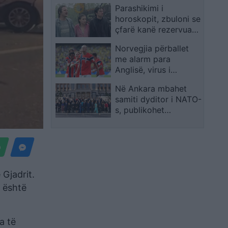
Parashikimi i
vendoset në
horoskopit, zbuloni se
vazhdime
çfarë kanë rezervuar
yjet për ju sot
Norvegjia përballet
me alarm para
Anglisë, virus i
panjohur godet
Në Ankara mbahet
kombëtaren
samiti dyditor i NATO-
s, publikohet
fotografia familjare e
liderëve të vendeve
anëtare
Gjadrit.
i është
a të