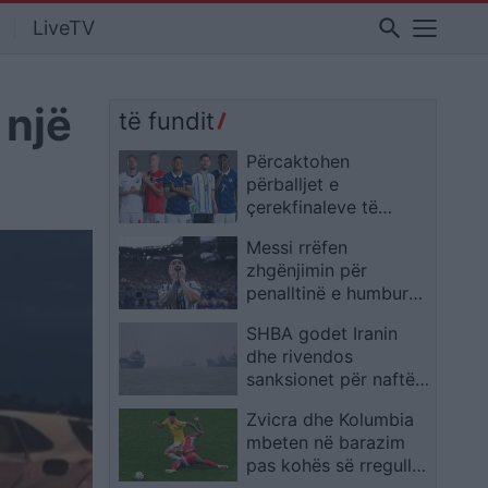
search
LiveTV
 një
të fundit
Përcaktohen
përballjet e
çerekfinaleve të
Kupës së Botës, ja kur
Messi rrëfen
luhen ndeshjet
zhgënjimin për
penalltinë e humbur
dhe feston reagimin e
SHBA godet Iranin
Argjentinës ndaj
dhe rivendos
Egjiptit
sanksionet për naftën
pas sulmeve ndaj
Zvicra dhe Kolumbia
anijeve tregtare
mbeten në barazim
pas kohës së rregullt,
çerekfinalisti