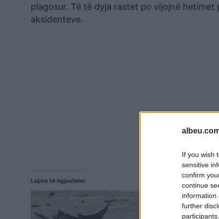
plagosur. Të të dyja rastet po vijojnë hetime
aksidenteve.
albeu.com
If you wish 
sensitive in
confirm you
Lajme të ngjashme:
continue se
information 
further disc
participants