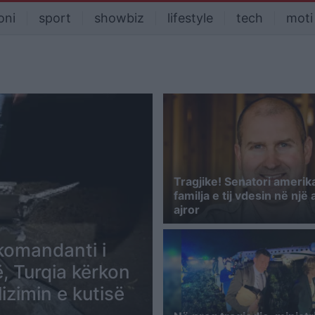
oni
sport
showbiz
lifestyle
tech
moti
Tragjike! Senatori amerik
familja e tij vdesin në një
ajror
 komandanti i
ë, Turqia kërkon
zimin e kutisë