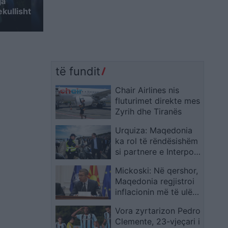
ja
kullisht
të fundit
Chair Airlines nis
fluturimet direkte mes
Zyrih dhe Tiranës
Urquiza: Maqedonia
ka rol të rëndësishëm
si partnere e Interpolit
në përballjen me
Mickoski: Në qershor,
krimin e organizuar
Maqedonia regjistroi
inflacionin më të ulët
në rajon
Vora zyrtarizon Pedro
Clemente, 23-vjeçari i