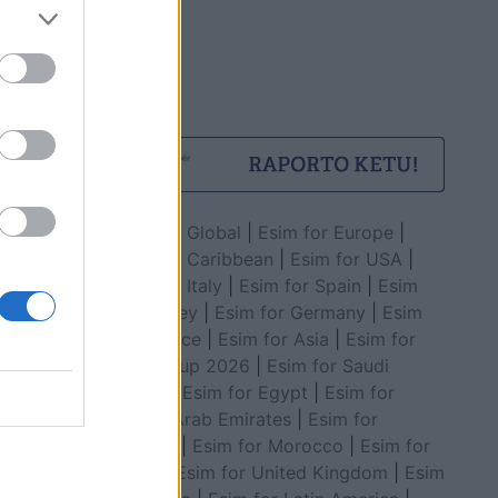
Esim for Global
|
Esim for Europe
|
Esim for Caribbean
|
Esim for USA
|
Esim for Italy
|
Esim for Spain
|
Esim
for Turkey
|
Esim for Germany
|
Esim
for Greece
|
Esim for Asia
|
Esim for
World Cup 2026
|
Esim for Saudi
Arabia
|
Esim for Egypt
|
Esim for
United Arab Emirates
|
Esim for
Balkans
|
Esim for Morocco
|
Esim for
China
|
Esim for United Kingdom
|
Esim