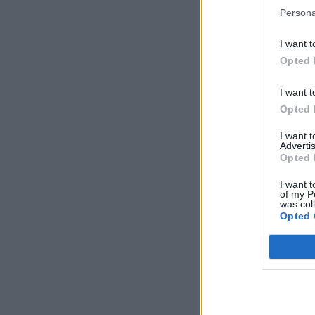
Persona
I want t
Opted 
I want t
Opted 
I want 
Advertis
Opted 
I want t
of my P
was col
Opted 