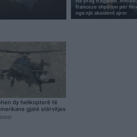
Në prag tragjedie, ministr
franceze shpëton për mre
nga një aksident ajror
hen dy helikopterë të
amerikane gjatë stërvitjes
02/2022