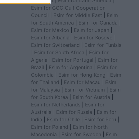
for Africa
|
Esim for Latin America
|
Esim for GCC Gulf Cooperation
Council
|
Esim for Middle East
|
Esim
for South America
|
Esim for Canada
|
Esim for Mexico
|
Esim for Japan
|
Esim for Albania
|
Esim for Kosovo
|
Esim for Switzerland
|
Esim for Tunisia
|
Esim for South Africa
|
Esim for
Algeria
|
Esim for Portugal
|
Esim for
Brazil
|
Esim for Argentina
|
Esim for
Colombia
|
Esim for Hong Kong
|
Esim
for Thailand
|
Esim for Macau
|
Esim
for Malaysia
|
Esim for Vietnam
|
Esim
for South Korea
|
Esim for Austria
|
Esim for Netherlands
|
Esim for
Australia
|
Esim for Russia
|
Esim for
India
|
Esim for Chile
|
Esim for Peru
|
Esim for Poland
|
Esim for North
Macedonia
|
Esim for Sweden
|
Esim