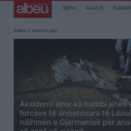
lajme
kosovë
maqed
keyboard_arrow_right
Ballina
aksident ajror
Aksidenti ajror ku humbi jetën
forcave të armatosura të Libis
ndihmën e Gjermanisë për anali