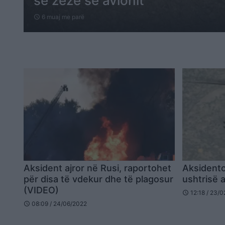
së zezë së avionit
6 muaj me parë
schedule
Aksident ajror në Rusi, raportohet
Aksidento
për disa të vdekur dhe të plagosur
ushtrisë 
(VIDEO)
12:18 / 23/
schedule
08:09 / 24/06/2022
schedule