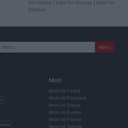
for Finland
|
Esim for Norway
|
Esim for
Belgium
Search
Moti
Moti në Tiranë
Moti në Prishtinë
s
Moti në Shkup
Moti në Durrës
Moti në Prizren
ortale
Moti në Tetovë