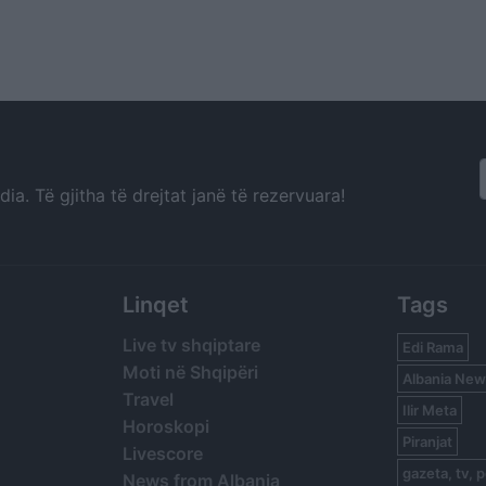
a. Të gjitha të drejtat janë të rezervuara!
Linqet
Tags
Live tv shqiptare
Edi Rama
Moti në Shqipëri
Albania New
Travel
Ilir Meta
Horoskopi
Piranjat
Livescore
gazeta, tv, p
News from Albania