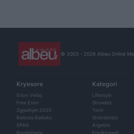
© 2003 -
2026 Albeu Online Medi
Kryesore
Kategori
Erion Veliaj
Lifestyle
Free Esim
Showbiz
Zgjedhjet 2025
Tech
Belinda Balluku
Shëndetësi
SPAK
Argetim
Kombëtarja
Enciklopedi