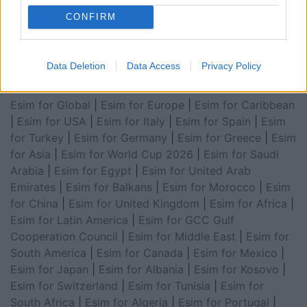
CONFIRM
Data Deletion
Data Access
Privacy Policy
Esim for Global
|
Esim for Europe
|
Esim for Caribbean
|
Esim for USA
|
Esim for Italy
|
Esim for Spain
|
Esim
for Turkey
|
Esim for Germany
|
Esim for Greece
|
Esim
for Asia
|
Esim for World Cup 2026
|
Esim for Saudi
Arabia
|
Esim for Egypt
|
Esim for United Arab
Emirates
|
Esim for Balkans
|
Esim for Morocco
|
Esim
for China
|
Esim for United Kingdom
|
Esim for Africa
|
Esim for Latin America
|
Esim for GCC Gulf
Cooperation Council
|
Esim for Middle East
|
Esim for
South America
|
Esim for Canada
|
Esim for Mexico
|
Esim for Japan
|
Esim for Albania
|
Esim for Kosovo
|
Esim for Switzerland
|
Esim for Tunisia
|
Esim for
South Africa
|
Esim for Algeria
|
Esim for Portugal
|