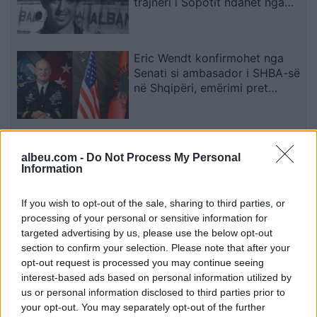
trajneri i Sopotit ndahet nga
jeta në moshën 56-vjeçare
Eric Wendt konfirmohet nga
Senati si ambasador i SHBA-së
në Shqipëri, emërimi pret
firmën e Trump
Zyrtare, Fisnik Asllani
transferohet te RB Leipzig për
albeu.com -
Do Not Process My Personal
Information
30 milionë euro
If you wish to opt-out of the sale, sharing to third parties, or
processing of your personal or sensitive information for
Futbolli librazhdas në zi,
targeted advertising by us, please use the below opt-out
ndahet nga jeta Besnik Çota,
section to confirm your selection. Please note that after your
ish-kapiten dhe ish-trajner i
opt-out request is processed you may continue seeing
Sopotit
interest-based ads based on personal information utilized by
us or personal information disclosed to third parties prior to
your opt-out. You may separately opt-out of the further
Aksident fatal në Durrës,