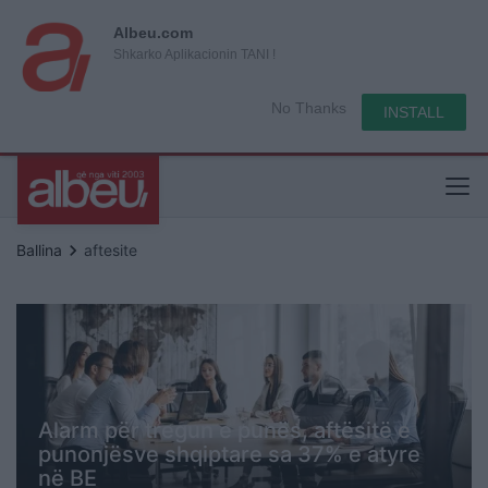
Albeu.com
Shkarko Aplikacionin TANI !
No Thanks
INSTALL
keyboard_arrow_right
Ballina
aftesite
Alarm për tregun e punës, aftësitë e
punonjësve shqiptare sa 37% e atyre
në BE