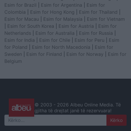
Esim for Brazil
|
Esim for Argentina
|
Esim for
Colombia
|
Esim for Hong Kong
|
Esim for Thailand
|
Esim for Macau
|
Esim for Malaysia
|
Esim for Vietnam
|
Esim for South Korea
|
Esim for Austria
|
Esim for
Netherlands
|
Esim for Australia
|
Esim for Russia
|
Esim for India
|
Esim for Chile
|
Esim for Peru
|
Esim
for Poland
|
Esim for North Macedonia
|
Esim for
Sweden
|
Esim for Finland
|
Esim for Norway
|
Esim for
Belgium
© 2003 -
2026 Albeu Online Media. Të
gjitha të drejtat janë të rezervuara!
Search