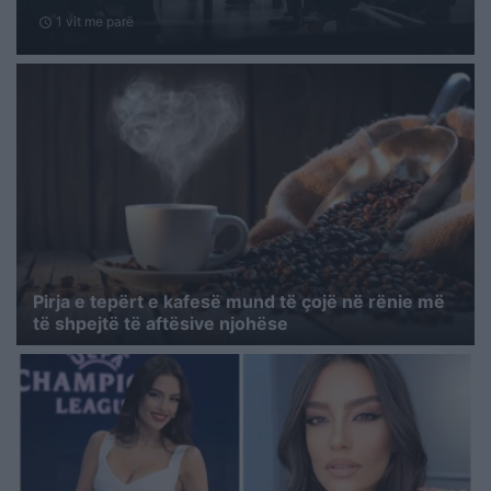
1 vit me parë
schedule
Pirja e tepërt e kafesë mund të çojë në rënie më
të shpejtë të aftësive njohëse