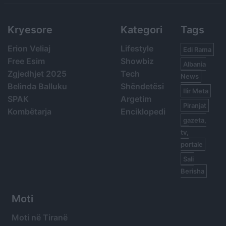
Kryesore
Kategori
Tags
Erion Veliaj
Lifestyle
Edi Rama
Free Esim
Showbiz
Albania
Zgjedhjet 2025
Tech
News
Belinda Balluku
Shëndetësi
Ilir Meta
SPAK
Argetim
Piranjat
Kombëtarja
Enciklopedi
gazeta,
tv,
portale
Sali
Berisha
Moti
Moti në Tiranë