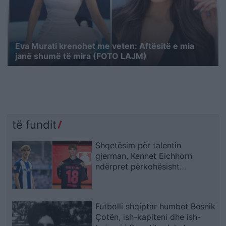
Eva Murati krenohet me veten: Aftësitë e mia
janë shumë të mira (FOTO LAJM)
të fundit
Shqetësim për talentin
gjerman, Kennet Eichhorn
ndërpret përkohësisht
karrierën për arsye
shëndetësore
Futbolli shqiptar humbet Besnik
Çotën, ish-kapiteni dhe ish-