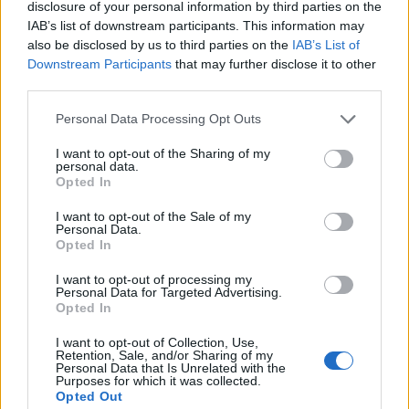
disclosure of your personal information by third parties on the
makina përplas për vdekje
IAB’s list of downstream participants. This information may
këmbësorin; drejtuesi
also be disclosed by us to third parties on the
IAB’s List of
shoqërohet në polici
Downstream Participants
that may further disclose it to other
third parties.
VIDEO/ Ndërhyrja “horror” e
Personal Data Processing Opt Outs
Enea Mihajt në MLS, mbrojtësi
ndëshkohet me të kuq dhe
I want to opt-out of the Sharing of my
gjobë
personal data.
Opted In
I want to opt-out of the Sale of my
Personal Data.
Opted In
I want to opt-out of processing my
Personal Data for Targeted Advertising.
Opted In
I want to opt-out of Collection, Use,
Retention, Sale, and/or Sharing of my
Personal Data that Is Unrelated with the
Purposes for which it was collected.
Opted Out